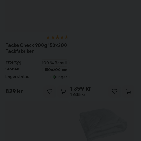
Täcke Check 900g 150x200
Täckfabriken
Yttertyg
100 % Bomull
Storlek
150x200 cm
Lagerstatus
I lager
1 399 kr
829 kr
1 635 kr