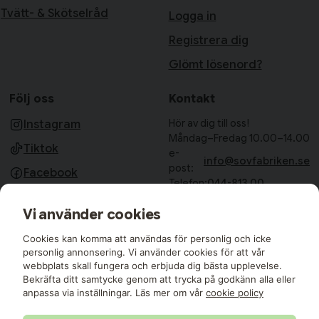
Tvätt- & Skötselråd
Logga in
Registrera dig
Glömt lösenord?
Följ oss
Kontakt
Hör av dig till oss!
Instagram
Måndag–Fredag 10.00–14.00
Tiktok
e-
info@sovfabriken.se
post:
Facebook
Telefon:
044-813 00
Sovfabriken AB
Vi använder cookies
Björkhagavägen 11
28832 Vinslöv
Cookies kan komma att användas för personlig och icke
Medlemmar i:
personlig annonsering. Vi använder cookies för att vår
webbplats skall fungera och erbjuda dig bästa upplevelse.
Bekräfta ditt samtycke genom att trycka på godkänn alla eller
anpassa via inställningar. Läs mer om vår
cookie policy