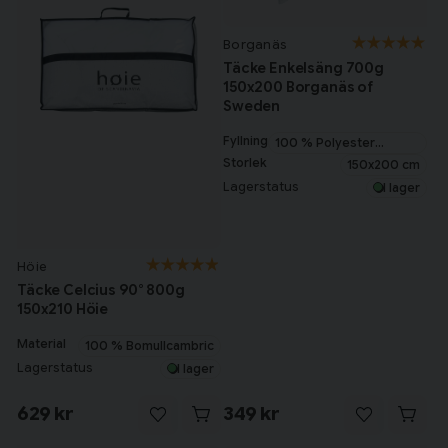
Borganäs
Täcke Enkelsäng 700g
150x200 Borganäs of
Sweden
Fyllning
100 % Polyester
microfiber
Storlek
150x200 cm
Lagerstatus
I lager
Höie
Täcke Celcius 90° 800g
150x210 Höie
Material
100 % Bomullcambric
Lagerstatus
I lager
629 kr
349 kr