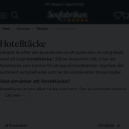
60 dagars öppet köp
Skickas från lagret i Vinslöv
4.7
Snabba leveranser
Hem
Sovrum
Täcken
Hotelltäcke
Hotelltäcke
Längtar du efter den ljuva känslan av att sjunka ner i en säng klädd
med ett lyxigt
hotelltäcke
? Då har du kommit rätt, vi har det
hotelltäcke som behövs för att uppnå hotellkänslan. Upptäck vårt
sortiment av hotelltäcke som tar din sömnkvalitet till nya höjder.
Vad utmärker ett Hotelltäcke?
Hotelltäcke är inte vilket täcke som helst. Det är synonymt med lyx,
Läs mer
komfort och kvalitet. Ofta tillverkade med premiummaterial som
dun eller högkvalitativ mikrofiber, erbjuder hotelltäcken den
perfekta balansen mellan värme och ventilation. Det är inte bara ett
täcke; det är en investering i din sömnkvalitet.
Utvalda
Fördelar med att välja hotellkänslan
25 Produkter