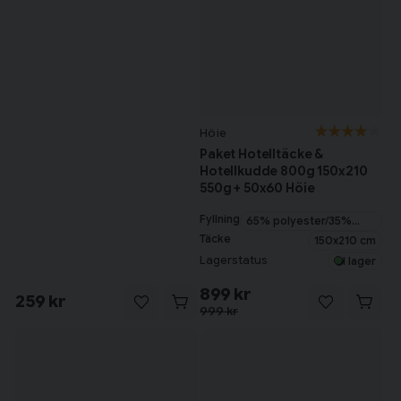
Höie
Paket Hotelltäcke &
Hotellkudde 800g 150x210
550g + 50x60 Höie
Fyllning
65% polyester/35%
bomull
Täcke
150x210 cm
Lagerstatus
I lager
899 kr
259 kr
999 kr