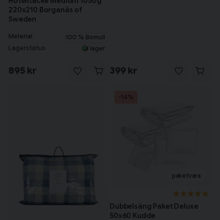
Hotelltäcke Medium 1050g
220x210 Borganäs of
Sweden
Material
100 % Bomull
Lagerstatus
I lager
895 kr
399 kr
-14%
Dubbelsäng Paket Deluxe
50x60 Kudde