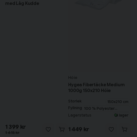
med Låg Kudde
Höie
Hygea Fibertäcke Medium
1000g 150x210 Höie
Storlek
150x210 cm
Fyllning
100 % Polyester
microfiber
Lagerstatus
I lager
1 399 kr
1 449 kr
1 615 kr