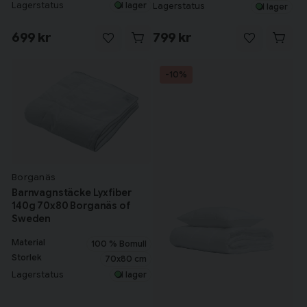
Lagerstatus
I lager
Lagerstatus
I lager
699 kr
799 kr
-10%
Borganäs
Barnvagnstäcke Lyxfiber
140g 70x80 Borganäs of
Sweden
Material
100 % Bomull
Storlek
70x80 cm
Lagerstatus
I lager