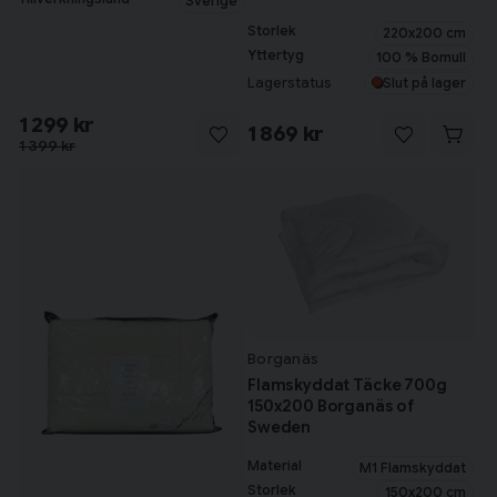
Sverige
Storlek
220x200 cm
Yttertyg
100 % Bomull
Lagerstatus
Slut på lager
1 299 kr
1 869 kr
1 399 kr
Borganäs
Flamskyddat Täcke 700g
150x200 Borganäs of
Sweden
Material
M1 Flamskyddat
Storlek
150x200 cm