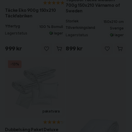
700g 150x210 Värnamo of
Täcke Eko 900g 150x210
Sweden
Täckfabriken
Storlek
150x210 cm
Yttertyg
100 % Bomull
Tillverkningsland
Sverige
Lagerstatus
I lager
Lagerstatus
I lager
999 kr
899 kr
-13%
Dubbelsäng Paket Deluxe