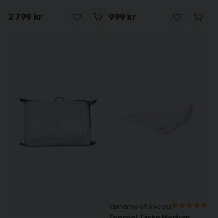
2 799 kr
999 kr
Värnamo of Sweden
Topcool Täcke Medium