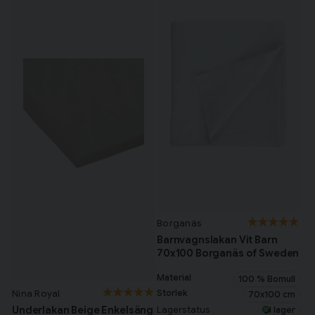
Tillagd i varukorgen
Till varukorg
Fortsätt handla
Har du alla tillbehör?
Borganäs
Barnvagnslakan Vit Barn
70x100 Borganäs of Sweden
Material
100 % Bomull
Storlek
Nina Royal
70x100 cm
Underlakan Beige Enkelsäng
Lagerstatus
I lager