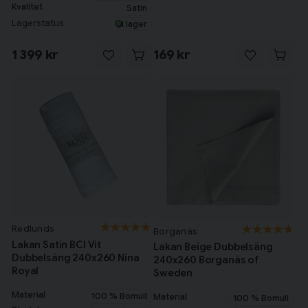
Kvalitet
Satin
Lagerstatus
I lager
1 399 kr
169 kr
Redlunds
Borganäs
Lakan Satin BCI Vit
Lakan Beige Dubbelsäng
Dubbelsäng 240x260 Nina
240x260 Borganäs of
Royal
Sweden
Material
100 % Bomull
Material
100 % Bomull