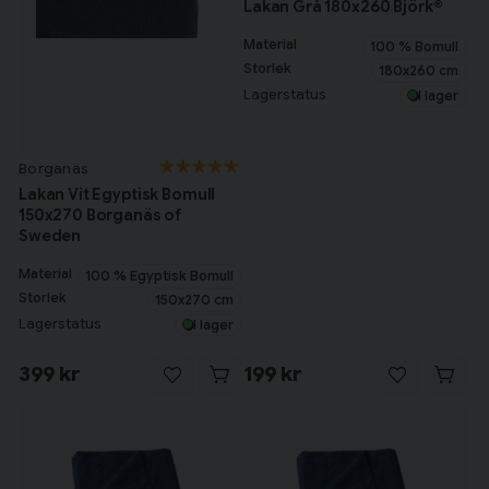
Lakan Grå 180x260 Björk®
Material
100 % Bomull
Storlek
180x260 cm
Lagerstatus
I lager
Borganäs
Lakan Vit Egyptisk Bomull
150x270 Borganäs of
Sweden
Material
100 % Egyptisk Bomull
Storlek
150x270 cm
Lagerstatus
I lager
399 kr
199 kr