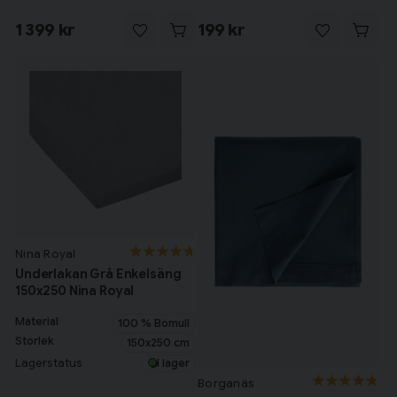
1 399 kr
199 kr
Nina Royal
Underlakan Grå Enkelsäng
150x250 Nina Royal
Material
100 % Bomull
Storlek
150x250 cm
Lagerstatus
I lager
Borganäs