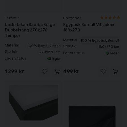
Tempur
Borganäs
Underlakan Bambu Beige
Egyptisk Bomull Vit Lakan
Dubbelsäng 270x270
180x270
Tempur
Material
100 % Egyptisk Bomull
Material
100% Bambuviskos
Storlek
180x270 cm
Storlek
270x270 cm
Lagerstatus
I lager
Lagerstatus
I lager
1 299 kr
499 kr