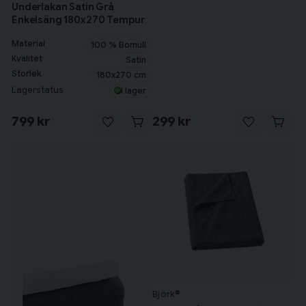
Underlakan Satin Grå
Enkelsäng 180x270 Tempur
Material
100 % Bomull
Kvalitet
Satin
Storlek
180x270 cm
Lagerstatus
I lager
799 kr
299 kr
Björk®