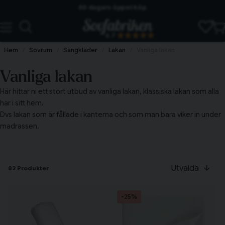
60 dagars öppet köp
Skickas från lagret i Vinslöv
4.7
Snabba leveranser
Hem
Sovrum
Sängkläder
Lakan
Vanliga lakan
Vanliga lakan
Här hittar ni ett stort utbud av vanliga lakan, klassiska lakan som alla
har i sitt hem.
Dvs lakan som är fållade i kanterna och som man bara viker in under
madrassen.
Utvalda
82 Produkter
-25%