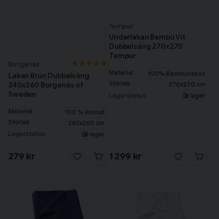
Tempur
Underlakan Bambu Vit
Dubbelsäng 270x270
Tempur
Borganäs
Material
100% Bambuviskos
Lakan Brun Dubbelsäng
Storlek
240x260 Borganäs of
270x270 cm
Sweden
Lagerstatus
I lager
Material
100 % Bomull
Storlek
240x260 cm
Lagerstatus
I lager
279 kr
1 299 kr