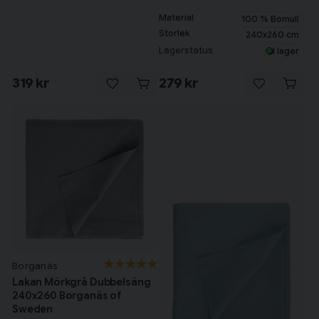
Material
100 % Bomull
Storlek
240x260 cm
Lagerstatus
I lager
319 kr
279 kr
Borganäs
Lakan Mörkgrå Dubbelsäng
240x260 Borganäs of
Sweden