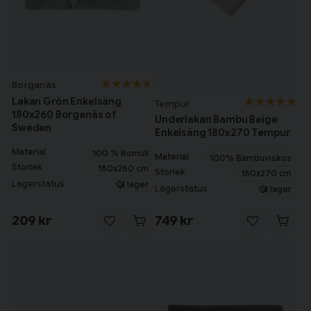
Borganäs
Lakan Grön Enkelsäng
Tempur
180x260 Borganäs of
Underlakan Bambu Beige
Sweden
Enkelsäng 180x270 Tempur
Material
100 % Bomull
Material
100% Bambuviskos
Storlek
180x260 cm
Storlek
180x270 cm
Lagerstatus
I lager
Lagerstatus
I lager
209 kr
749 kr