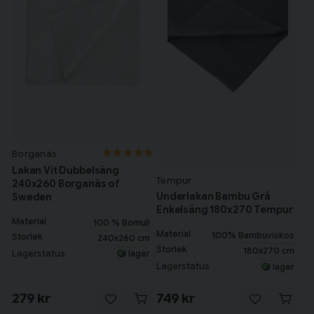
Borganäs
Lakan Vit Dubbelsäng
Tempur
240x260 Borganäs of
Underlakan Bambu Grå
Sweden
Enkelsäng 180x270 Tempur
Material
100 % Bomull
Material
100% Bambuviskos
Storlek
240x260 cm
Storlek
180x270 cm
Lagerstatus
I lager
Lagerstatus
I lager
279 kr
749 kr