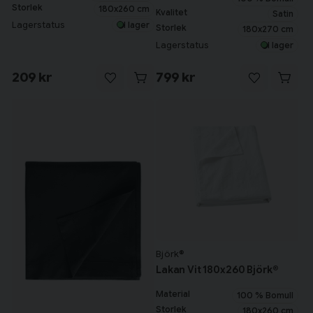
Storlek
180x260 cm
Kvalitet
Satin
Lagerstatus
I lager
Storlek
180x270 cm
Lagerstatus
I lager
209 kr
799 kr
Björk®
Lakan Vit 180x260 Björk®
Material
100 % Bomull
Storlek
180x260 cm