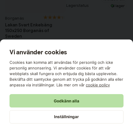
Lagerstatus
I lager
Borganäs
Lakan Svart Enkelsäng
150x250 Borganäs of
Sweden
Material
100 % Bomull
Vi använder cookies
Storlek
150x250 cm
Lagerstatus
I lager
Cookies kan komma att användas för personlig och icke
personlig annonsering. Vi använder cookies för att vår
199 kr
199 kr
webbplats skall fungera och erbjuda dig bästa upplevelse.
Bekräfta ditt samtycke genom att trycka på godkänn alla eller
anpassa via inställningar. Läs mer om vår
cookie policy
Visar 1-48 av 82 i Vanliga
Godkänn alla
lakan
Inställningar
Visa fler ...