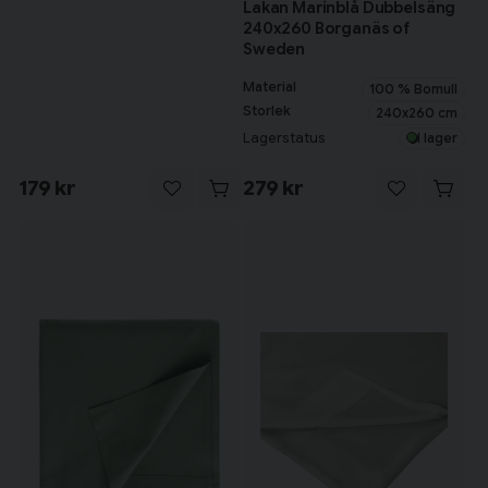
Lakan Marinblå Dubbelsäng
240x260 Borganäs of
Sweden
Material
100 % Bomull
Storlek
240x260 cm
Lagerstatus
I lager
179 kr
279 kr