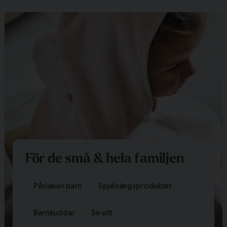
För de små & hela familjen
Påslakan barn
Spjälsängsprodukter
Barnkuddar
Se allt