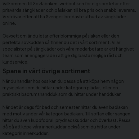
Välkommen till Sovfabriken, webbutiken för dig som letar efter
prisvärda sängkläder och påslakan till bra pris och snabb leverans.
Vi strävar efter att ha Sveriges bredaste utbud av sängkläder
online.
Oavsett om är du letar efter blommiga
påslakan
eller den
perfekta
sovkudden
så finner du det i vårt sortiment. Vi är
specialister på
sängkläder
och våra medarbetare är ett hängivet
team som är engagerade i att ge dig bästa möjliga råd och
kundservice.
Spana in vårt övriga sortiment
När du handlar hos oss kan du passa på att köpa hem någon
mysig pläd som du hittar under kategorin
plädar
, eller en
praktiskt badrumshandduk som du hittar under
handdukar
.
När det är dags för bad och semester hittar du även badlakan
med motiv under vår kategori
badlakan
. Till soffan eller sängen
hittar du även
kuddfodral
,
prydnadskuddar
och
överkast
. Passa
då på att köpa våra innerkuddar också som du hittar under
kategorin
innerkuddar
.