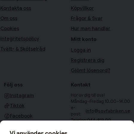
Kontakta oss
Köpvillkor
Om oss
Frågor & Svar
Cookies
Hur man handlar
integritetspolicy
Mitt konto
Tvätt- & Skötselråd
Logga in
Registrera dig
Glömt lösenord?
Följ oss
Kontakt
Hör av dig till oss!
Instagram
Måndag–Fredag 10.00–14.00
Tiktok
e-
info@sovfabriken.se
post:
Facebook
Telefon:
044-813 00
Sovfabriken AB
Vi använder cookies