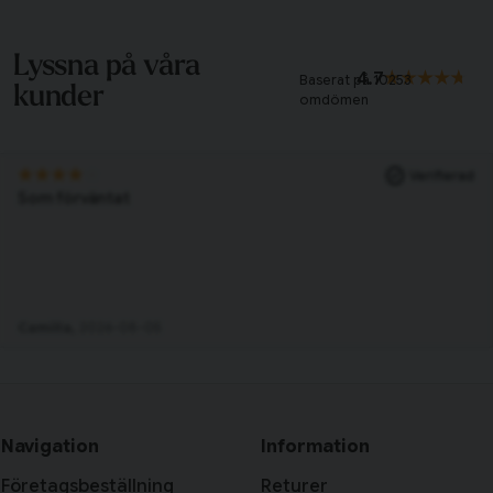
Lyssna på våra
4.7
Baserat på
10253
kunder
omdömen
Verifierad
Som förväntat
Camilla,
2026-08-05
Navigation
Information
Företagsbeställning
Returer