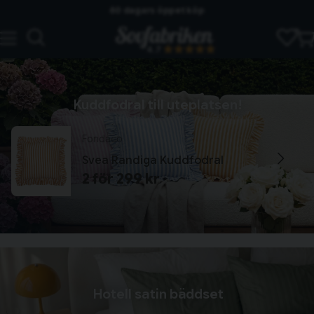
60 dagars öppet köp
Skickas från lagret i Vinslöv
4.7
Snabba leveranser
Kuddfodral till uteplatsen!
Fondaco
Svea Randiga Kuddfodral
2 för 299 kr
Hotell satin bäddset