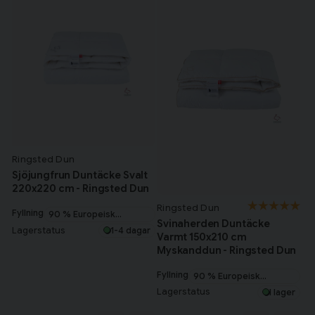
Ringsted Dun
Sjöjungfrun Duntäcke Svalt
220x220 cm - Ringsted Dun
Ringsted Dun
Fyllning
90 % Europeisk
Svinaherden Duntäcke
myskanddun
Lagerstatus
1-4 dagar
Varmt 150x210 cm
Myskanddun - Ringsted Dun
Fyllning
90 % Europeisk
myskanddun
Lagerstatus
I lager