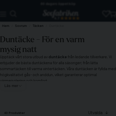
Skickas från lagret i Vinslöv
Snabba leveranser
4.7
Hem
Sovrum
Täcken
Duntäcke
Duntäcke - För en varm
mysig natt
Upptäck vårt stora utbud av
duntäcke
från ledande tillverkare. Vi
erbjuder de bästa duntäckena för alla säsonger; från lätta
sommartäcken till varma vintertäcken. Våra duntäcken är fyllda med
högkvalitativt gås- och anddun, vilket garanterar optimal
värmeisolering och komfort.
Läs mer
Utvalda
43 Produkter