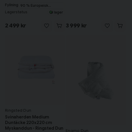
Fyllning
90 % Europeisk
myskanddun
Lagerstatus
I lager
2 499 kr
3 999 kr
Ringsted Dun
Svinaherden Medium
Duntäcke 220x220 cm
Myskanddun - Ringsted Dun
Engmo Dun