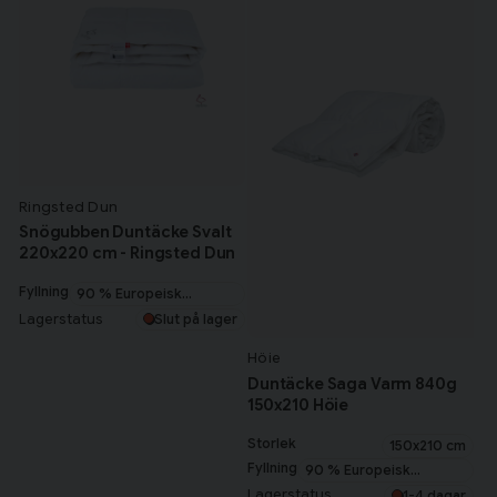
Ringsted Dun
Snögubben Duntäcke Svalt
220x220 cm - Ringsted Dun
Fyllning
90 % Europeisk
myskanddun
Lagerstatus
Slut på lager
Höie
Duntäcke Saga Varm 840g
150x210 Höie
Storlek
150x210 cm
Fyllning
90 % Europeisk
myskanddun
Lagerstatus
1-4 dagar