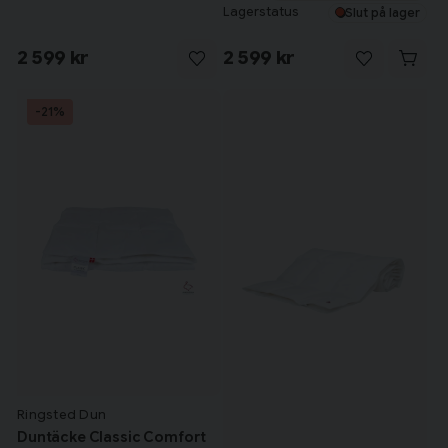
myskanddun
Lagerstatus
Slut på lager
2 599 kr
2 599 kr
-21%
Ringsted Dun
Duntäcke Classic Comfort