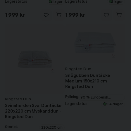
myskanddun
myskanddun
Lagerstatus
Lagerstatus
I lager
I lager
Tillagd i varukorgen
1 999 kr
1 999 kr
Till varukorg
Fortsätt handla
Har du alla tillbehör?
Ringsted Dun
Snögubben Duntäcke
Medium 150x210 cm -
Ringsted Dun
Fyllning
90 % Europeisk
Ringsted Dun
myskanddun
Lagerstatus
1-4 dagar
Svinaherden Sval Duntäcke
220x220 cm Myskanddun -
Ringsted Dun
Storlek
220x220 cm