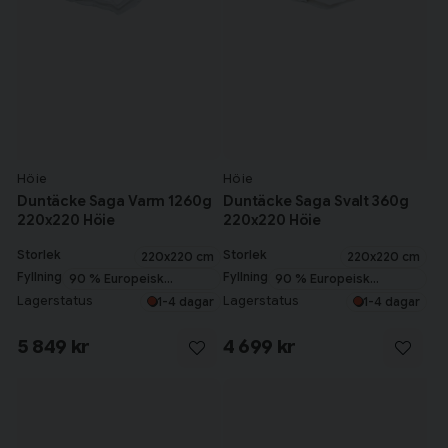
Höie
Höie
Duntäcke Saga Varm 1260g
Duntäcke Saga Svalt 360g
220x220 Höie
220x220 Höie
Storlek
Storlek
220x220 cm
220x220 cm
Fyllning
Fyllning
90 % Europeisk
90 % Europeisk
myskanddun
myskanddun
Lagerstatus
Lagerstatus
1-4 dagar
1-4 dagar
5 849 kr
4 699 kr