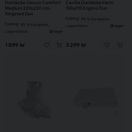
Duntäcke Classic Comfort
Cecilia Duntäcke Varm
Medium 220x220 cm -
150x210 Engmo Dun
Ringsted Dun
Fyllning
90 % Europeisk
Fyllning
myskanddun
90 % Europeisk
Lagerstatus
I lager
myskanddun
Lagerstatus
I lager
1 899 kr
3 299 kr