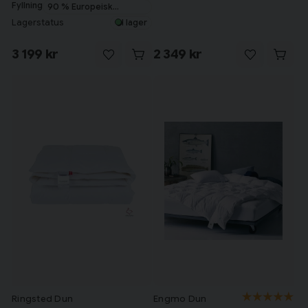
Fyllning
90 % Europeisk
myskanddun
Lagerstatus
I lager
3 199 kr
2 349 kr
Ringsted Dun
Engmo Dun