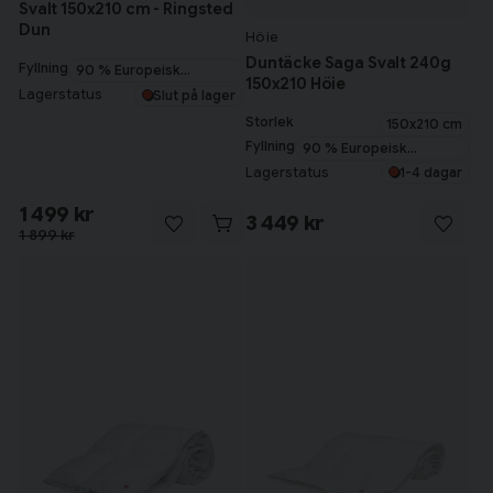
Svalt 150x210 cm - Ringsted
Dun
Höie
Duntäcke Saga Svalt 240g
Fyllning
90 % Europeisk
150x210 Höie
myskanddun
Lagerstatus
Slut på lager
Storlek
150x210 cm
Fyllning
90 % Europeisk
myskanddun
Lagerstatus
1-4 dagar
1 499 kr
3 449 kr
1 899 kr