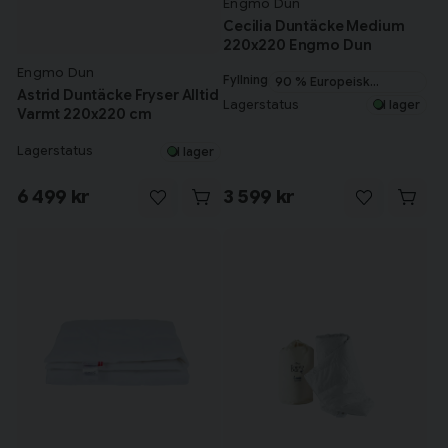
Engmo Dun
Cecilia Duntäcke Medium
220x220 Engmo Dun
Engmo Dun
Fyllning
90 % Europeisk
Astrid Duntäcke Fryser Alltid
myskanddun
Lagerstatus
I lager
Varmt 220x220 cm
Lagerstatus
I lager
6 499 kr
3 599 kr