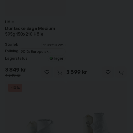
Höie
Duntäcke Saga Medium
595g 150x210 Höie
Storlek
150x210 cm
Fyllning
90 % Europeisk
myskanddun
Lagerstatus
I lager
3 849 kr
3 599 kr
4 849 kr
-10%