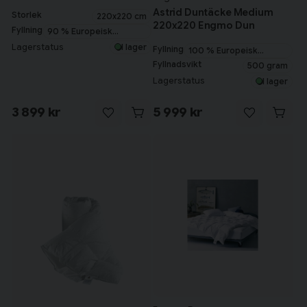
Astrid Duntäcke Medium
Storlek
220x220 cm
220x220 Engmo Dun
Fyllning
90 % Europeisk
myskanddun
Lagerstatus
I lager
Fyllning
100 % Europeisk
gåsdun
Fyllnadsvikt
500 gram
Lagerstatus
I lager
3 899 kr
5 999 kr