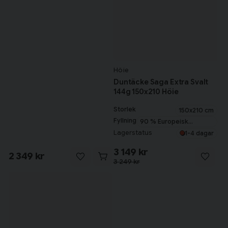
Höie
Duntäcke Saga Extra Svalt
144g 150x210 Höie
Storlek
150x210 cm
Fyllning
90 % Europeisk
myskanddun
Lagerstatus
1-4 dagar
3 149 kr
2 349 kr
3 249 kr