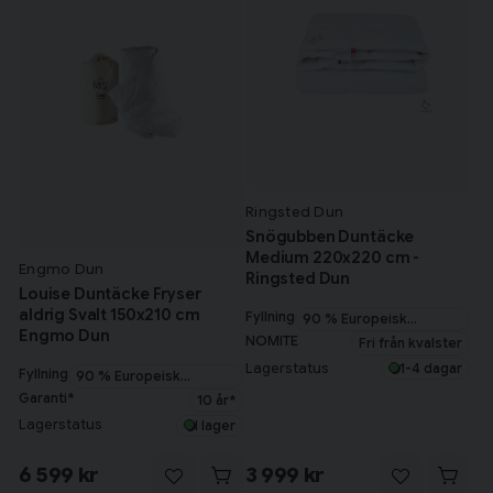
Ringsted Dun
Snögubben Duntäcke
Medium 220x220 cm -
Engmo Dun
Ringsted Dun
Louise Duntäcke Fryser
aldrig Svalt 150x210 cm
Fyllning
90 % Europeisk
Engmo Dun
myskanddun
NOMITE
Fri från kvalster
Lagerstatus
1-4 dagar
Fyllning
90 % Europeisk
myskanddun
Garanti*
10 år*
Lagerstatus
I lager
6 599 kr
3 999 kr