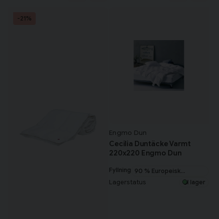
-21%
Engmo Dun
Cecilia Duntäcke Varmt
220x220 Engmo Dun
Fyllning
90 % Europeisk
myskanddun
Lagerstatus
I lager