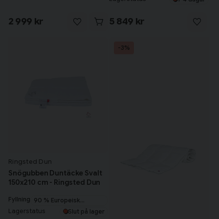
2 999 kr
5 849 kr
-3%
Ringsted Dun
Snögubben Duntäcke Svalt
150x210 cm - Ringsted Dun
Fyllning
90 % Europeisk
myskanddun
Lagerstatus
Slut på lager