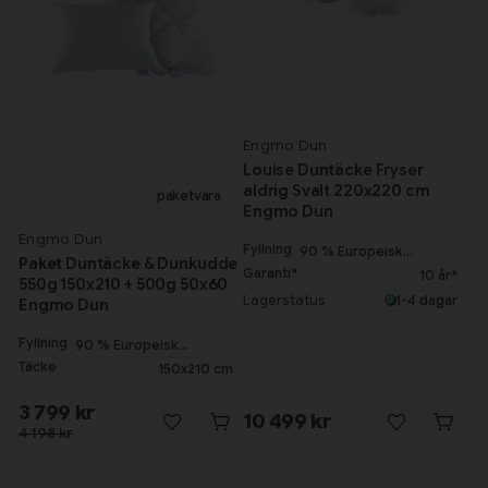
Engmo Dun
Louise Duntäcke Fryser
aldrig Svalt 220x220 cm
Engmo Dun
Engmo Dun
Fyllning
90 % Europeisk
Paket Duntäcke & Dunkudde
myskanddun
Garanti*
10 år*
550g 150x210 + 500g 50x60
Lagerstatus
1-4 dagar
Engmo Dun
Fyllning
90 % Europeisk
myskanddun
Täcke
150x210 cm
3 799 kr
10 499 kr
4 198 kr