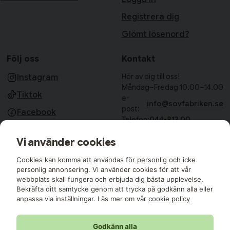
Registrera dig
Glömt lösenord?
Följ oss
Kontakt
Hör av dig till oss!
Instagram
Måndag–Fredag 10.00–14.00
Tiktok
e-
info@sovfabriken.se
post:
Facebook
Telefon:
044-813 00
Sovfabriken AB
Vi använder cookies
Björkhagavägen 11
28832 Vinslöv
Cookies kan komma att användas för personlig och icke
Medlemmar i:
personlig annonsering. Vi använder cookies för att vår
webbplats skall fungera och erbjuda dig bästa upplevelse.
Bekräfta ditt samtycke genom att trycka på godkänn alla eller
anpassa via inställningar. Läs mer om vår
cookie policy
Godkänn alla
Sovfabriken © 2026 Alla rättigheter reserverade