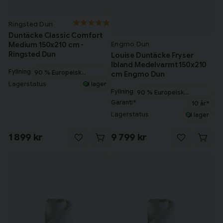
Ringsted Dun
Duntäcke Classic Comfort
Engmo Dun
Medium 150x210 cm -
Ringsted Dun
Louise Duntäcke Fryser
Ibland Medelvarmt 150x210
Fyllning
90 % Europeisk
cm Engmo Dun
myskanddun
Lagerstatus
I lager
Fyllning
90 % Europeisk
myskanddun
Garanti*
10 år*
Lagerstatus
I lager
1 899 kr
9 799 kr