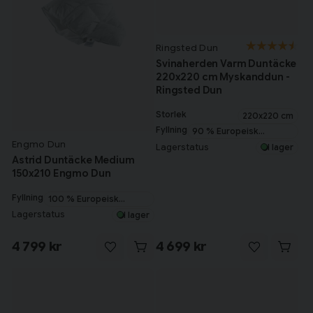
Ringsted Dun
Svinaherden Varm Duntäcke
220x220 cm Myskanddun -
Ringsted Dun
Storlek
220x220 cm
Fyllning
90 % Europeisk
Engmo Dun
myskanddun
Lagerstatus
I lager
Astrid Duntäcke Medium
150x210 Engmo Dun
Fyllning
100 % Europeisk
gåsdun
Lagerstatus
I lager
4 799 kr
4 699 kr