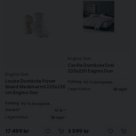
Engmo Dun
Cecilia Duntäcke Sval
220x220 Engmo Dun
Engmo Dun
Louise Duntäcke Fryser
Fyllning
90 % Europeisk
Ibland Medelvarmt 220x220
myskanddun
Lagerstatus
I lager
cm Engmo Dun
Fyllning
90 % Europeisk
myskanddun
Garanti*
10 år*
Lagerstatus
I lager
17 499 kr
3 599 kr