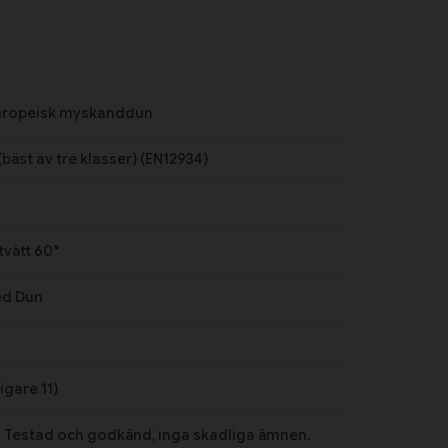
uropeisk myskanddun
 (bäst av tre klasser) (EN12934)
vätt 60°
ed Dun
igare 11)
 - Testad och godkänd, inga skadliga ämnen.