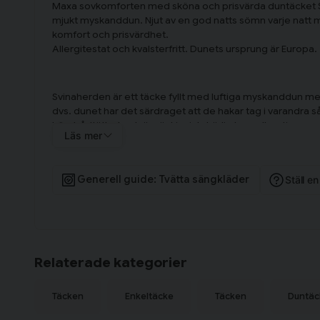
Maxa sovkomforten med sköna och prisvärda duntäcket 
mjukt myskanddun. Njut av en god natts sömn varje natt
komfort och prisvärdhet.
Allergitestat och kvalsterfritt. Dunets ursprung är Europa.
Svinaherden är ett täcke fyllt med luftiga myskanddun 
dvs. dunet har det särdraget att de hakar tag i varandra så
hög trådtäthet och är vävt i mjuk, härlig bomullssatin
Läs mer
Storleken 150x210 är svensk standard och passar till ett e
Varför ska jag köpa just detta duntäcke?
Generell guide: Tvätta sängkläder
Ställ e
Hög andel Myskanddun 90% Hög bärighet
Isoleringsförmåga
Passar dig som vill ha ett Sommar täcke
Passar dig som vill ha ett svalare året om täcke
Relaterade kategorier
Allergi vänlig - NOMITE
Bomullscambric i satin med hög tråd täthet 383 Tc
Täcken
Enkeltäcke
Täcken
Duntäc
OEKO-TEX - Standard 100, Klass 1 strängaste krav
Downafresh greenline - garanti för en ren kvalitetspr