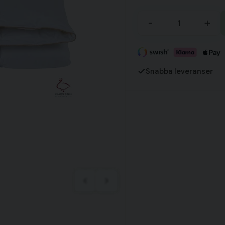
-
+
Fortsätt handla
Har du alla tillbehör?
Snabba leveranser