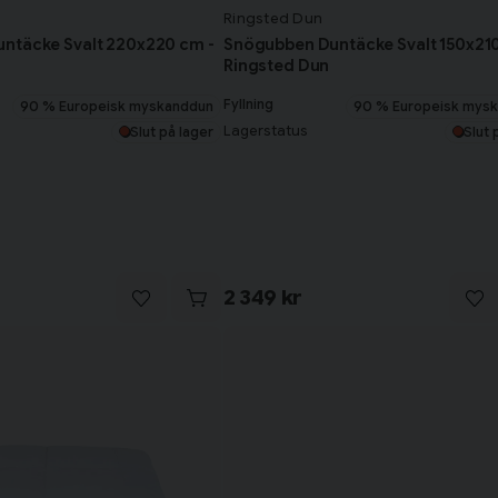
Ringsted Dun
ntäcke Svalt 220x220 cm -
Snögubben Duntäcke Svalt 150x210
Ringsted Dun
om 4 viktiga saker att ha i
Fyllning
90 % Europeisk myskanddun
90 % Europeisk mys
Lagerstatus
Slut på lager
Slut 
2 349 kr