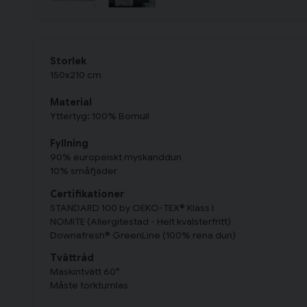
Storlek
150x210 cm
Material
Yttertyg: 100% Bomull
Fyllning
90% europeiskt myskanddun
10% småfjäder
Certifikationer
STANDARD 100 by OEKO-TEX® Klass I
NOMITE (Allergitestad - Helt kvalsterfritt)
Downafresh® GreenLine (100% rena dun)
Tvättråd
Maskintvätt 60°
Måste torktumlas