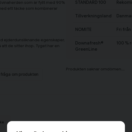
STANDARD 100
Rekomm
Svinaherden som är fyllt med 90%
 med ett täcke som kombinerar
Tillverkningsland
Danma
NOMITE
Fri från
med ejderdunsliknande egenskaper,
Downafresh®
100 % 
 att de sitter ihop. Tyget har en
GreenLine
nkelt påslakan för en person.
n fråga om produkten
ke
odukt, tillverkad med de