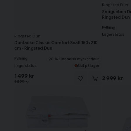
rekommenderas till barn under 3 år.
Ringsted Dun
Hur väljer jag rätt täcke?
Snögubben Du
Ringsted Dun
Läs gärna vår Guide:
4 tips vid köp av Täcke
som går igen
åtanke.
Fyllning
Lagerstatus
Ringsted Dun
Duntäcke Classic Comfort Svalt 150x210
cm - Ringsted Dun
Fyllning
90 % Europeisk myskanddun
Lagerstatus
Slut på lager
1 499 kr
2 999 kr
1 899 kr