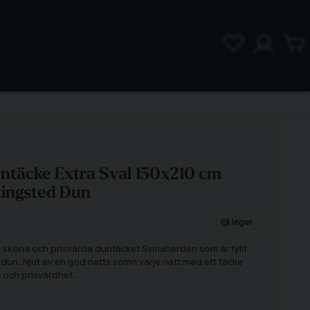
ntäcke Extra Sval 150x210 cm
ingsted Dun
I lager
köna och prisvärda duntäcket Svinaherden som är fyllt
n. Njut av en god natts sömn varje natt med ett täcke
 och prisvärdhet.