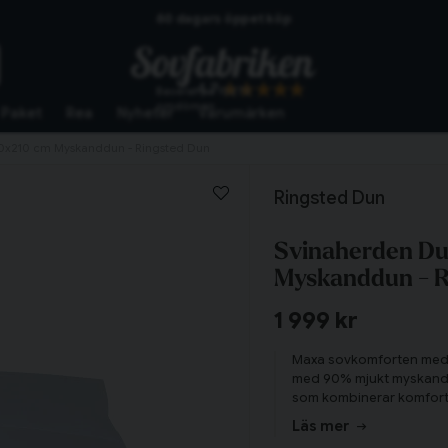
60 dagars öppet köp
Skickas från lagret i Vinslöv
4.7
Baserat på
10273
Snabba leveranser
omdömen
Paket
Rea
Nyheter
Varumärken
50x210 cm Myskanddun - Ringsted Dun
Ringsted Dun
Svinaherden Du
Myskanddun - R
1 999 kr
Maxa sovkomforten med s
med 90% mjukt myskanddu
som kombinerar komfort
Tillagd i varukorgen
Läs mer