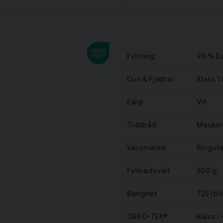
Fyllning
90 % E
Dun & Fjädrar
Klass 1
Färg
Vit
Tvättråd
Maskint
Varumärke
Ringst
Fyllnadsvikt
300 g
Bärighet
725 (tid
OEKO-TEX®
Klass I