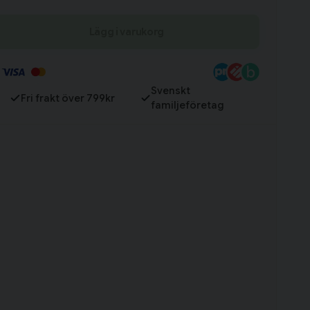
Till varukorg
Lägg i varukorg
Svenskt
Fri frakt över 799kr
familjeföretag