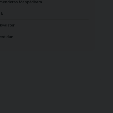
enderas för spädbarn
rk
 kvalster
rent dun