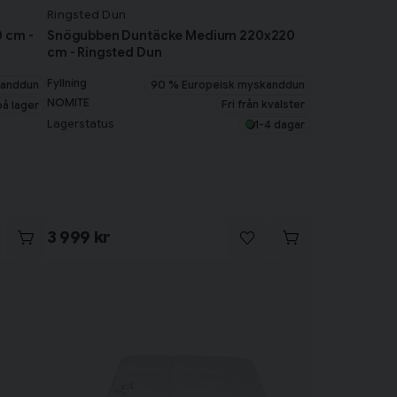
Ringsted Dun
 cm -
Snögubben Duntäcke Medium 220x220
cm - Ringsted Dun
Fyllning
kanddun
90 % Europeisk myskanddun
NOMITE
Fri från kvalster
på lager
Lagerstatus
1-4 dagar
3 999 kr