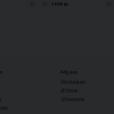
1 999 kr
n
Följ oss
Instagram
Tiktok
r
Facebook
dlar