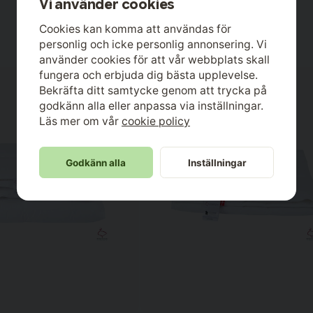
Vi använder cookies
Cookies kan komma att användas för
personlig och icke personlig annonsering. Vi
mtidigt som det isolerar och andas
använder cookies för att vår webbplats skall
n man har fortfarande mysfaktorn
t om täcke eller ett sommartäcke.
fungera och erbjuda dig bästa upplevelse.
med ejderdunsliknande egenskaper,
Bekräfta ditt samtycke genom att trycka på
att de sitter ihop.
godkänn alla eller anpassa via inställningar.
Läs mer om vår
cookie policy
nder EU:s strikta djurskyddslagar.
prung, var dom köpt det och hur
Godkänn alla
Inställningar
da krav som ställs på dunproduktion
isationer.
 innebär att du som
n bekymmersfritt. Det ger en
an ta sig in genom yttertyget då
i guide
där vi förklarar mer
 vilka märkningar man ska hålla
X® , Ringsted dun har valt att
lket innebär att produkterna kan