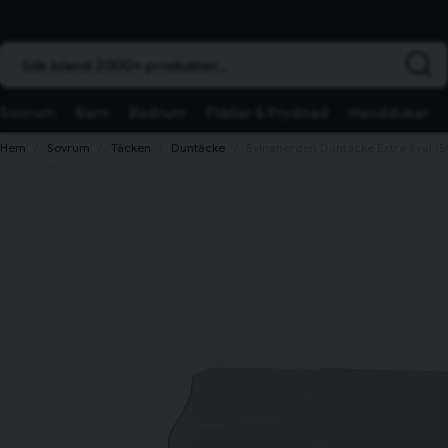
Sök bland 2000+ produkter...
Sovrum
Barn
Badrum
Plädar & Prydnad
Handdukar
Hem
Sovrum
Täcken
Duntäcke
Svinaherden Duntäcke Extra Sval 1