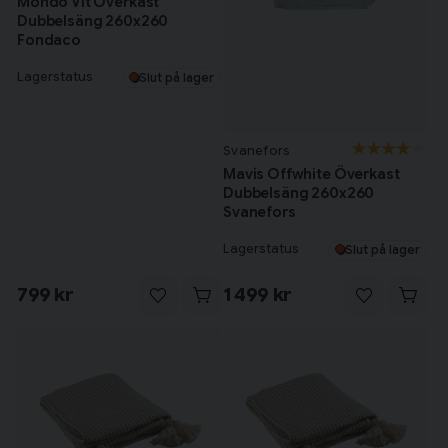
Mondo Vit Överkast
Dubbelsäng 260x260
Fondaco
Lagerstatus
Slut på lager
Svanefors
Mavis Offwhite Överkast
Dubbelsäng 260x260
Svanefors
Lagerstatus
Slut på lager
799 kr
1 499 kr