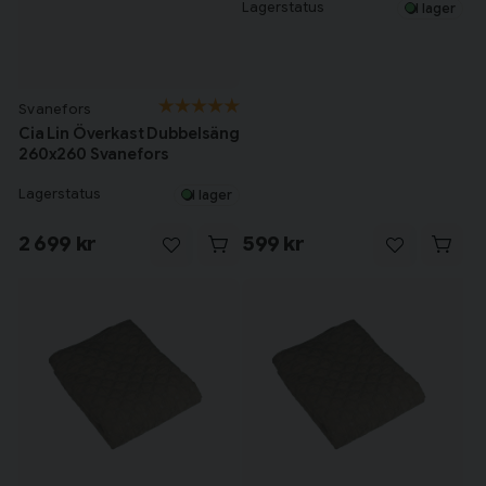
Lagerstatus
I lager
Svanefors
Cia Lin Överkast Dubbelsäng
260x260 Svanefors
Lagerstatus
I lager
2 699 kr
599 kr