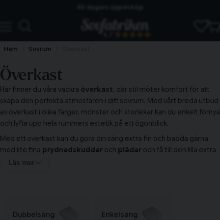
60 dagars öppet köp
Skickas från lagret i Vinslöv
4.7
Snabba leveranser
Hem
Sovrum
Överkast
Överkast
Här finner du våra vackra
överkast
, där stil möter komfort för att
skapa den perfekta atmosfären i ditt sovrum. Med vårt breda utbud
av överkast i olika färger, mönster och storlekar kan du enkelt förnya
och lyfta upp hela rummets estetik på ett ögonblick.
Med ett överkast kan du göra din säng extra fin och bädda gärna
med lite fina
prydnadskuddar
och
plädar
och få till den lilla extra
lyxen.
Läs mer
Dubbelsäng
Enkelsäng