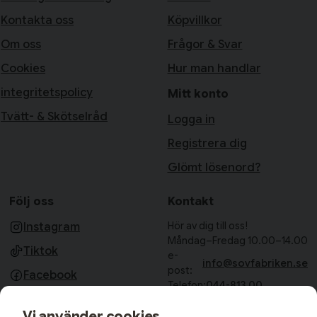
Kontakta oss
Köpvillkor
Om oss
Frågor & Svar
Cookies
Hur man handlar
integritetspolicy
Mitt konto
Tvätt- & Skötselråd
Logga in
Registrera dig
Glömt lösenord?
Följ oss
Kontakt
Hör av dig till oss!
Instagram
Måndag–Fredag 10.00–14.00
Tiktok
e-
info@sovfabriken.se
post:
Facebook
Telefon:
044-813 00
Sovfabriken AB
Vi använder cookies