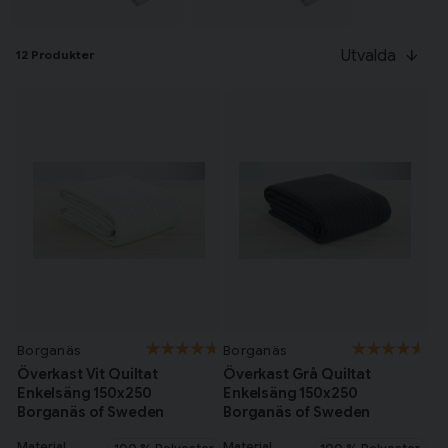
Tillagd i varukorgen
Utvalda
12 Produkter
Till varukorg
Fortsätt handla
Har du alla tillbehör?
Borganäs
Borganäs
Överkast Vit Quiltat
Överkast Grå Quiltat
Enkelsäng 150x250
Enkelsäng 150x250
Borganäs of Sweden
Borganäs of Sweden
Material
Material