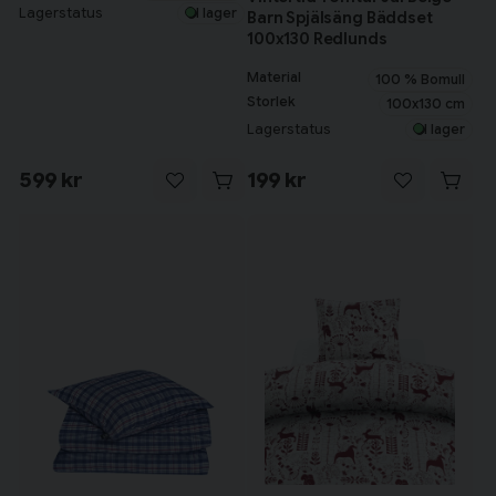
Lagerstatus
I lager
Barn Spjälsäng Bäddset
100x130 Redlunds
Material
100 % Bomull
Storlek
100x130 cm
Lagerstatus
I lager
599 kr
199 kr