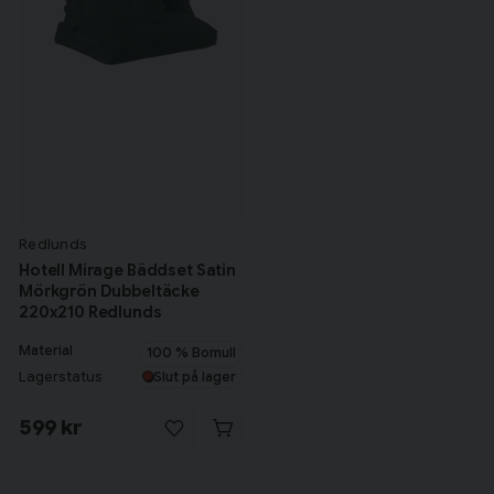
Redlunds
Hotell Mirage Bäddset Satin
Mörkgrön Dubbeltäcke
220x210 Redlunds
Material
100 % Bomull
Lagerstatus
Slut på lager
599 kr