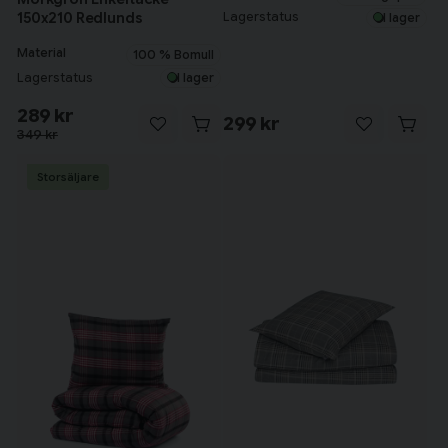
Lagerstatus
150x210 Redlunds
I lager
Material
100 % Bomull
Lagerstatus
I lager
289 kr
299 kr
349 kr
Storsäljare
Tillagd i varukorgen