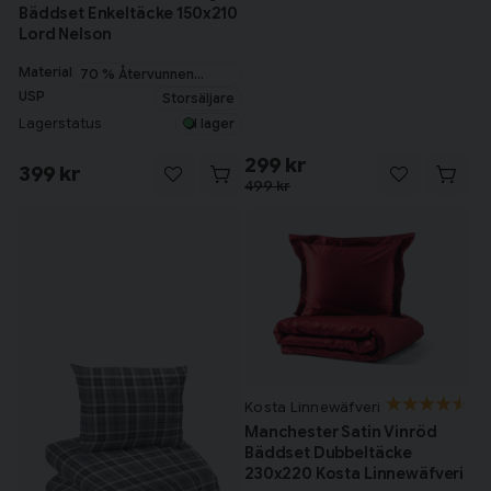
Bäddset Enkeltäcke 150x210
Lord Nelson
Material
70 % Återvunnen
Bomull
USP
Storsäljare
Lagerstatus
I lager
299 kr
399 kr
499 kr
Kosta Linnewäfveri
Manchester Satin Vinröd
Bäddset Dubbeltäcke
230x220 Kosta Linnewäfveri