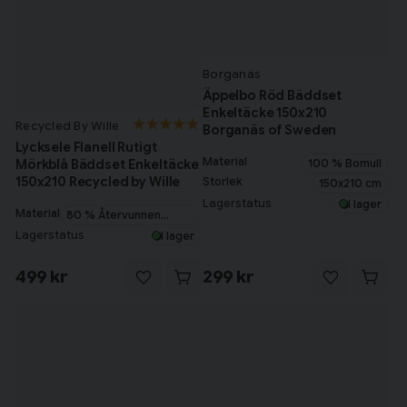
Borganäs
Äppelbo Röd Bäddset
Enkeltäcke 150x210
Recycled By Wille
Borganäs of Sweden
Lycksele Flanell Rutigt
Material
100 % Bomull
Mörkblå Bäddset Enkeltäcke
150x210 Recycled by Wille
Storlek
150x210 cm
Lagerstatus
I lager
Material
80 % Återvunnen
Bomull
Lagerstatus
I lager
499 kr
299 kr