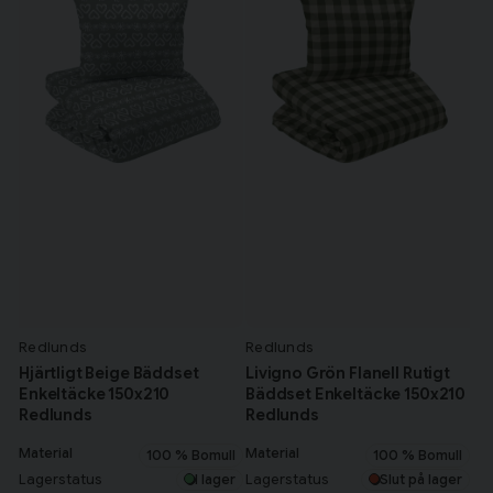
Redlunds
Redlunds
Hjärtligt Beige Bäddset
Livigno Grön Flanell Rutigt
Enkeltäcke 150x210
Bäddset Enkeltäcke 150x210
Redlunds
Redlunds
Material
Material
100 % Bomull
100 % Bomull
Lagerstatus
Lagerstatus
I lager
Slut på lager