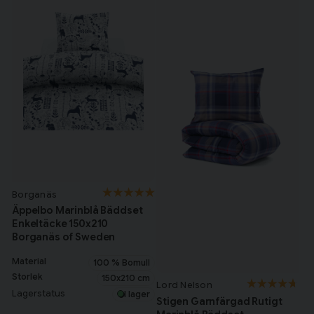
Borganäs
Äppelbo Marinblå Bäddset
Enkeltäcke 150x210
Borganäs of Sweden
Material
100 % Bomull
Storlek
150x210 cm
Lord Nelson
Lagerstatus
I lager
Stigen Garnfärgad Rutigt