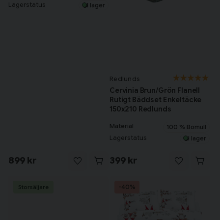
Lagerstatus
I lager
Redlunds
Cervinia Brun/Grön Flanell
Rutigt Bäddset Enkeltäcke
150x210 Redlunds
Material
100 % Bomull
Lagerstatus
I lager
899 kr
399 kr
-40%
Storsäljare