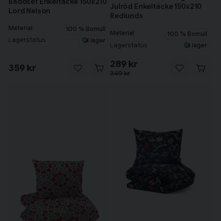
Bäddset Enkeltäcke 150x210
Julröd Enkeltäcke 150x210
Lord Nelson
Redlunds
Material
100 % Bomull
Material
100 % Bomull
Lagerstatus
I lager
Lagerstatus
I lager
289 kr
359 kr
349 kr