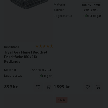
Material
100 % Bomull
Storlek
230x220 cm
Lagerstatus
1-4 dagar
Redlunds
Trysil Grå Flanell Bäddset
Enkeltäcke 150x210
Redlunds
Material
100 % Bomull
Lagerstatus
I lager
399 kr
1 399 kr
-17%