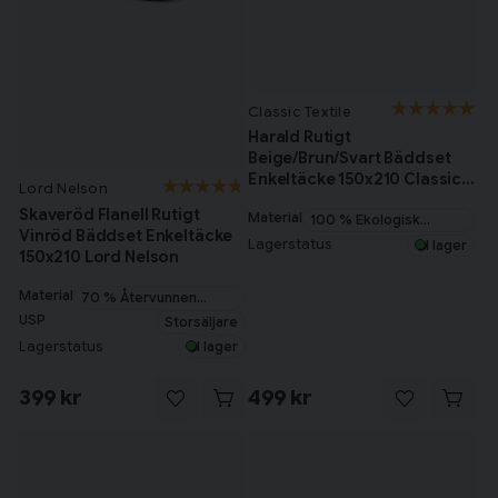
Till varukorg
Fortsätt handla
Classic Textile
Har du alla tillbehör?
Harald Rutigt
Beige/Brun/Svart Bäddset
Enkeltäcke 150x210 Classic
Lord Nelson
Textile
Skaveröd Flanell Rutigt
Material
100 % Ekologisk
Vinröd Bäddset Enkeltäcke
Bomull
Lagerstatus
I lager
150x210 Lord Nelson
Material
70 % Återvunnen
Bomull
USP
Storsäljare
Lagerstatus
I lager
399 kr
499 kr