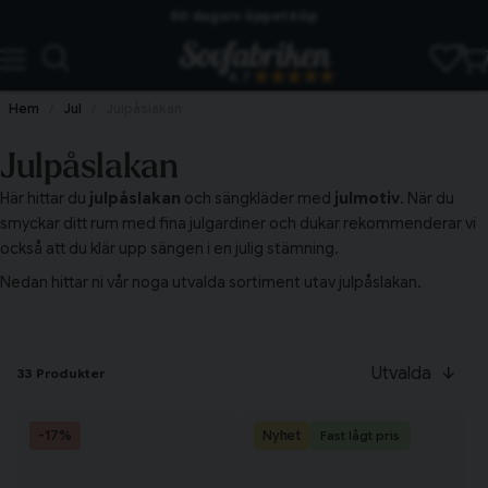
60 dagars öppet köp
Skickas från lagret i Vinslöv
4.7
Snabba leveranser
Hem
Jul
Julpåslakan
Julpåslakan
Här hittar du
julpåslakan
och sängkläder med
julmotiv
. När du
smyckar ditt rum med fina julgardiner och dukar rekommenderar vi
också att du klär upp sängen i en julig stämning.
Nedan hittar ni vår noga utvalda sortiment utav julpåslakan.
Utvalda
33 Produkter
-17%
Nyhet
Fast lågt pris