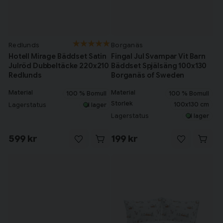
Redlunds
Borganäs
Hotell Mirage Bäddset Satin
Fingal Jul Svampar Vit Barn
Julröd Dubbeltäcke 220x210
Bäddset Spjälsäng 100x130
Redlunds
Borganäs of Sweden
Material
Material
100 % Bomull
100 % Bomull
Storlek
100x130 cm
Lagerstatus
I lager
Lagerstatus
I lager
599 kr
199 kr