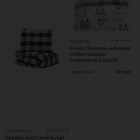
Borganäs
Frosty Christmas Jultomtar
Vit/Röd Bäddset
Dubbeltäcke 220x210
Borganäs of Sweden
Lagerstatus
I lager
Lord Nelson
Hedekas Röd Flanell Rutigt