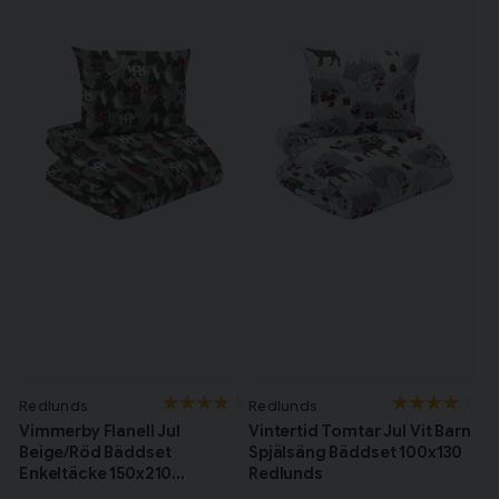
Redlunds
Redlunds
Vimmerby Flanell Jul
Vintertid Tomtar Jul Vit Barn
Beige/Röd Bäddset
Spjälsäng Bäddset 100x130
Enkeltäcke 150x210
Redlunds
Redlunds