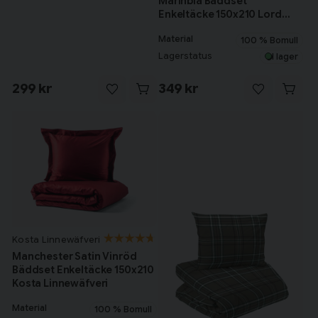
Marinblå Bäddset
Enkeltäcke 150x210 Lord
Nelson
Material
100 % Bomull
Lagerstatus
I lager
299 kr
349 kr
Kosta Linnewäfveri
Manchester Satin Vinröd
Bäddset Enkeltäcke 150x210
Kosta Linnewäfveri
Material
100 % Bomull