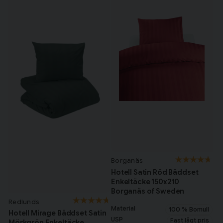
Borganäs
Hotell Satin Röd Bäddset
Enkeltäcke 150x210
Borganäs of Sweden
Redlunds
Material
100 % Bomull
Hotell Mirage Bäddset Satin
USP
Fast lågt pris
Mörkgrön Enkeltäcke