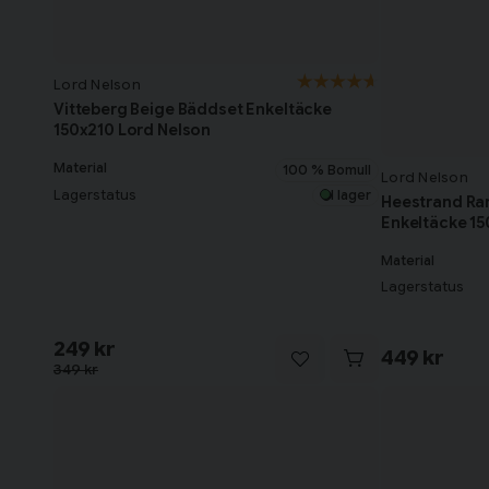
Lord Nelson
Vitteberg Beige Bäddset Enkeltäcke
150x210 Lord Nelson
Material
100 % Bomull
Lord Nelson
Lagerstatus
I lager
Heestrand Ra
Enkeltäcke 15
Material
Lagerstatus
249 kr
449 kr
349 kr