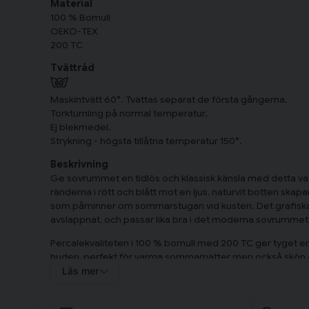
Material
100 % Bomull
OEKO-TEX
200 TC
Tvättråd
Maskintvätt 60°. Tvättas separat de första gångerna.
Torktumling på normal temperatur.
Ej blekmedel.
Strykning - högsta tillåtna temperatur 150°.
Beskrivning
Ge sovrummet en tidlös och klassisk känsla med detta va
ränderna i rött och blått mot en ljus, naturvit botten skapar 
som påminner om sommarstugan vid kusten. Det grafiska
avslappnat, och passar lika bra i det moderna sovrummet 
Percalekvaliteten i 100 % bomull med 200 TC ger tyget en 
huden, perfekt för varma sommarnätter men också skön 
praktiskt och vackert – påslakanet har smidiga hörnhål för 
Läs mer
örngottet har en klassisk kuvertöppning.