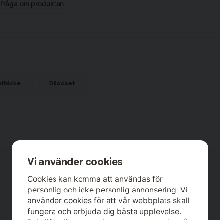
ngott 50x60 cm.
n fråga om produkten
tt yta som känns härligt fräsch och
(thread count) och blir mjukare
tet över tid. Percale är särskilt
temperaturen, vilket ger en skön
eltäcke
Bäddset
Storsäljare
Vi använder cookies
Cookies kan komma att användas för
personlig och icke personlig annonsering. Vi
använder cookies för att vår webbplats skall
fungera och erbjuda dig bästa upplevelse.