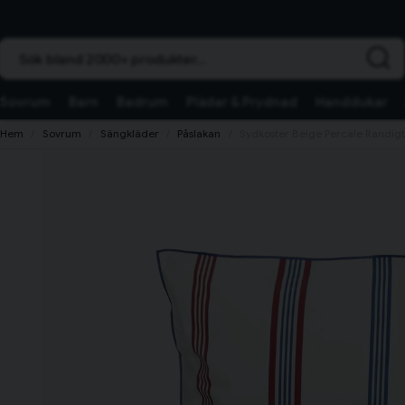
Sök bland 2000+ produkter...
Sovrum
Barn
Badrum
Plädar & Prydnad
Handdukar
Hem
Sovrum
Sängkläder
Påslakan
Sydkoster Beige Percale Randigt