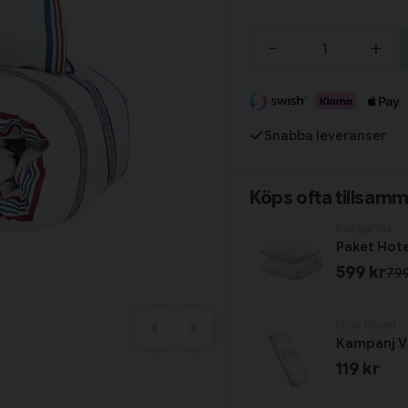
Tillagd i varukorgen
-
+
Fortsätt handla
Snabba leveranser
Har du alla tillbehör?
Köps ofta tillsam
Borganäs
599 kr
799
Nina Royal
Kampanj Vi
119 kr