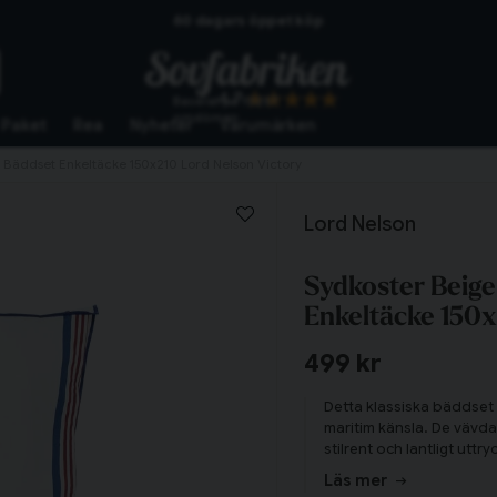
Skickas från lagret i Vinslöv
Snabba leveranser
4.7
Baserat på
10267
omdömen
Paket
Rea
Nyheter
Varumärken
 Bäddset Enkeltäcke 150x210 Lord Nelson Victory
Lord Nelson
Sydkoster Beige
Enkeltäcke 150x
499 kr
Detta klassiska bäddset
maritim känsla. De vävda 
stilrent och lantligt utt
fräsch och skön sovupp
Läs mer