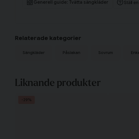
Bäddsetet innehåller ett påslakan 150x210 cm och ett ör
Generell guide: Tvätta sängkläder
Ställ e
Om percale
Percale är en tättväpt bomullskvalitet med en slät och ma
sval mot kroppen. Tyget har en jämn struktur med 200 TC 
för varje tvätt samtidigt som det behåller sin form och kvali
uppskattat för sin luftiga känsla och förmåga att reglera 
Relaterade kategorier
sovupplevelse oavsett årstid.
Sängkläder
Påslakan
Sovrum
Enk
Liknande produkter
-29%