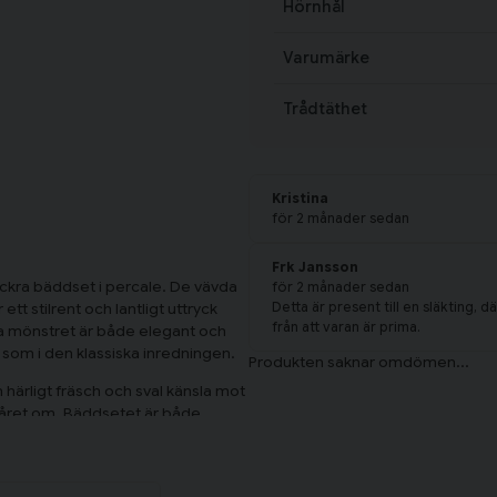
Hörnhål
Varumärke
Trådtäthet
Kristina
för 2 månader sedan
Frk Jansson
ckra bäddset i percale. De vävda
för 2 månader sedan
Detta är present till en släkting, 
ett stilrent och lantligt uttryck
från att varan är prima.
 mönstret är både elegant och
som i den klassiska inredningen.
härligt fräsch och sval känsla mot
året om. Bäddsetet är både
att hålla täcket på plats och