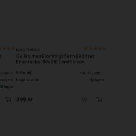
Lord Nelson
t
Gullholmen Blommigt Satin Bäddset
Enkeltäcke 150x210 Lord Nelson
Material
 Bomull
100 % Bomull
rsäljare
Lagerstatus
I lager
I lager
399 kr