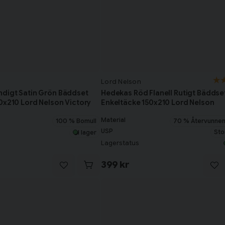
Lord Nelson
ndigt Satin Grön Bäddset
Hedekas Röd Flanell Rutigt Bäddse
0x210 Lord Nelson Victory
Enkeltäcke 150x210 Lord Nelson
Material
100 % Bomull
70 % Återvunnen
USP
Sto
I lager
Lagerstatus
399 kr