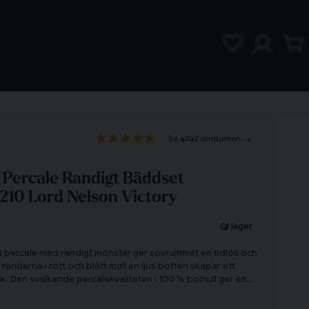
2 omdömen
 Percale Randigt Bäddset
210 Lord Nelson Victory
I lager
 i percale med randigt mönster ger sovrummet en tidlös och
ränderna i rött och blått mot en ljus botten skapar ett
ryck. Den svalkande percalekvaliteten i 100 % bomull ger en
levelse.