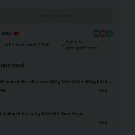
Lägg i varukorg
Till varukorg
Svenskt
Fri frakt över 799kr
familjeföretag
mans med
Paket Hotelltäcke & Hotellkudde 680g 150x200 + 650g 50x60 Borganäs of Sweden
 kr
Köp
t Lakan Enkelsäng 150x250 Nina Royal
Köp