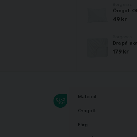
Borganäs
Örngott O
49 kr
Borganäs
Dra på lak
179 kr
Material
Örngott
Färg