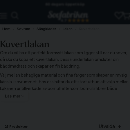
60 dagars öppet köp
Skickas från lagret i Vinslöv
4.7
Snabba leveranser
Hem
Sovrum
Sängkläder
Lakan
Kuvertlakan
Kuvertlakan
Om du vill ha ett perfekt formsytt lakan som ligger still när du sover,
då ska du köpa ett kuvertlakan. Dessa underlakan omsluter din
bäddmadrass och skapar en fin bäddning.
Välj mellan behagliga material och fina färger som skapar en mysig
känsla i sovrummet. Hos oss hittar du ett stort utbud att välja mellan.
Lakanen är tillverkade av bomull eftersom bomullsfibrer både
andas, absorberar och är slitstarka. Vi har dessutom matchande
Läs mer
örngott och påslakan.
Bädda snyggt med kuvertlakan
Att bädda med kuvertlakan är mycket smidigt och enkelt.
Dessutom blir bäddningen snygg med formsydda lakan. Du slipper
Utvalda
25 Produkter