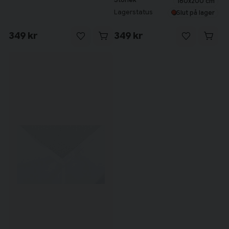
160x200 cm
Lagerstatus
Slut på lager
349 kr
349 kr