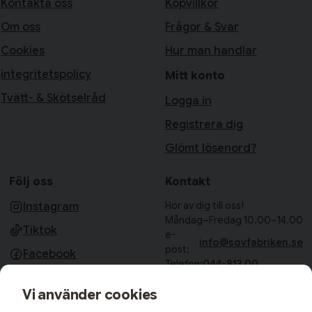
Kontakta oss
Köpvillkor
Om oss
Frågor & Svar
Cookies
Hur man handlar
integritetspolicy
Mitt konto
Tvätt- & Skötselråd
Logga in
Registrera dig
Glömt lösenord?
Följ oss
Kontakt
Hör av dig till oss!
Instagram
Måndag–Fredag 10.00–14.00
Tiktok
e-
info@sovfabriken.se
post:
Facebook
Telefon:
044-813 00
Sovfabriken AB
Vi använder cookies
Björkhagavägen 11