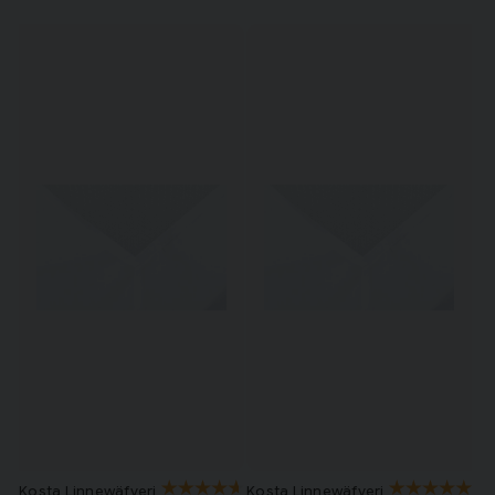
tråkiga veck både i hörnen och i mitten av sängen.
Du bäddar enkelt sängen genom att dra på ditt formsydda
underlakan över bäddmadrassen. Du viker sedan ner de små
kanterna under madrassen. Många modeller har ett resårband med
en knapp som knäpps på undersidan.
Eftersom dessa underlakan ligger helt stilla i sängen när du vrider
och vänder på dig under natten behöver du inte bädda om sängen
varje morgon. Det finns helt enkelt inget behov av att släta ut
lakanet.
Så väljer du rätt storlek
Ett underlakan skyddar din bäddmadrass mot smuts och svett.
Dessutom får du en mjuk och skön yta att sova på under natten. Köp
kuvertlakan av hög kvalitet och med hög trådtäthet. Då är de
slitstarka och håller länge.
Det är viktigt att du väljer rätt storlek på lakanet så att det inte
knölar sig i mitten av sängen.
Några vanliga storlekar är:
Kosta Linnewäfveri
Kosta Linnewäfveri