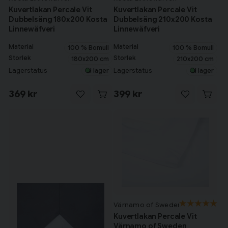
40x90 och 60x120 cm – Vanlig storlek för barnvagnen
Kuvertlakan Percale Vit
Kuvertlakan Percale Vit
70x140 cm – Vanlig storlek för spjälsängen
Dubbelsäng 180x200 Kosta
Dubbelsäng 210x200 Kosta
80x200 cm – Bra storlek för barnsängen
Linnewäfveri
Linnewäfveri
90x200 och 120x200cm – För en enkelsäng
150x200 och 160x200 cm – För en mellansäng
Material
Material
100 % Bomull
100 % Bomull
Tillagd i varukorgen
180x200 och 240x260 cm – För en dubbelsäng
Storlek
Storlek
180x200 cm
210x200 cm
Lakanet ska ha samma mått som din bäddmadrass. Vi har de flesta
Lagerstatus
Lagerstatus
I lager
I lager
storlekar i vårt sortiment.
Till varukorg
369 kr
399 kr
Fortsätt handla
Har du alla tillbehör?
Värnamo of Sweden
Kuvertlakan Percale Vit
Värnamo of Sweden