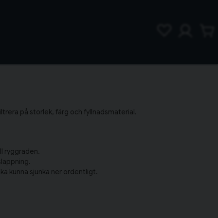
iltrera på storlek, färg och fyllnadsmaterial.
ill ryggraden.
vslappning.
ka kunna sjunka ner ordentligt.
h ditt örngott.