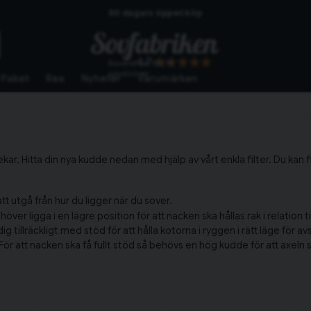
60 dagars öppet köp
Skickas från lagret i Vinslöv
4.7
Baserat på
10275
Snabba leveranser
omdömen
Paket
Rea
Nyheter
Varumärken
kar. Hitta din nya kudde nedan med hjälp av vårt enkla filter. Du kan f
tt utgå från hur du ligger när du sover.
r ligga i en lägre position för att nacken ska hållas rak i relation t
illräckligt med stöd för att hålla kotorna i ryggen i rätt läge för a
 att nacken ska få fullt stöd så behövs en hög kudde för att axeln s
u köper till ett
kuddskydd
. Kuddskyddet har du mellan din kudde oc
ott
ata sömnupplevelsen.