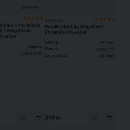
Borganäs
täcke & Hotellkudde
Hotellkudde Låg 325g 50x60
0 + 650g 50x60
Borganäs of Sweden
 Sweden
Fyllning
Hålfiber
Hålfiber
Storlek
50x60 cm
150x200 cm
Lagerstatus
I lager
209 kr