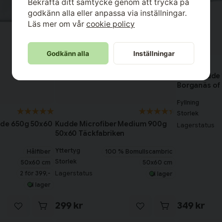
Bekräfta ditt samtycke genom att trycka på
godkänn alla eller anpassa via inställningar.
Läs mer om vår
cookie policy
Godkänn alla
Inställningar
Borganäs
Hotellkudde
Borganäs of
Fyllning
Storlek
dde 650g 50x60
Kudde Microfiber Medium 900g
Lagerstatus
50x60 Täckfabriken
Yttertyg
Hålfiber
100 % Bomullscambric
Storlek
50x60 cm
50x60 cm
2 för 399,-
Lagerstatus
I lager
I lager
299 kr
349 kr