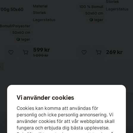
Storlek
Material
100 % Bomull
Lagerstatus
700g 50x60
Storlek
50x60 cm
Lagerstatus
I lager
Bomull/Polyester
50x60 cm
I lager
599 kr
269 kr
1 099 kr
-
Vi använder cookies
Cookies kan komma att användas för
personlig och icke personlig annonsering. Vi
använder cookies för att vår webbplats skall
fungera och erbjuda dig bästa upplevelse.