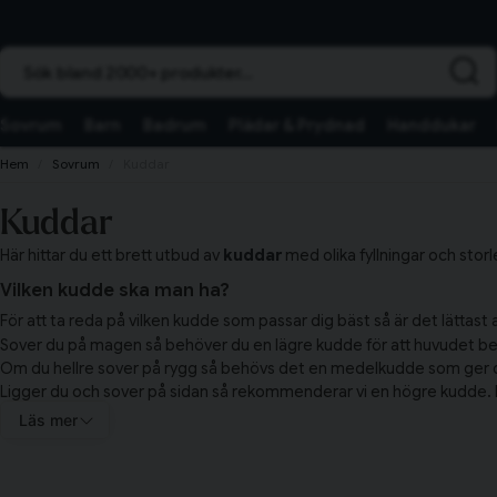
Sök bland 2000+ produkter...
Sovrum
Barn
Badrum
Plädar & Prydnad
Handdukar
Hem
Sovrum
Kuddar
Kuddar
Här hittar du ett brett utbud av
kuddar
med olika fyllningar och storle
Vilken kudde ska man ha?
För att ta reda på vilken kudde som passar dig bäst så är det lättast a
Sover du på magen så behöver du en lägre kudde för att huvudet behöve
Om du hellre sover på rygg så behövs det en medelkudde som ger dig t
Ligger du och sover på sidan så rekommenderar vi en högre kudde. För
Vill du förlänga livslängden på din kudde rekommenderar vi även att d
Läs mer
När du hittat din nya kudde, spana då in vårt stora sortiment av
örng
Ta gärna och titta bland våra
täcken
också för att få till den ultim