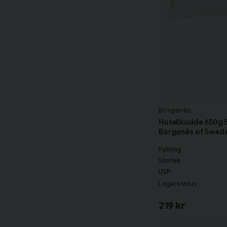
Borganäs
Hotellkudde 650g 
Borganäs of Swed
Fyllning
Storlek
USP
Lagerstatus
219 kr