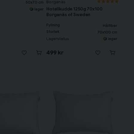
Borganäs
50x70 cm
Hotellkudde 1250g 70x100
I lager
Borganäs of Sweden
Fyllning
Hålfiber
Storlek
70x100 cm
Lagerstatus
I lager
499 kr