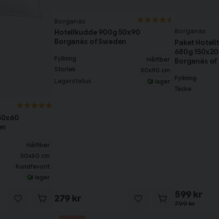
Borganäs
Borganäs
Hotellkudde 900g 50x90
Borganäs of Sweden
Paket Hotell
680g 150x20
Fyllning
Hålfiber
Borganäs of
Storlek
50x90 cm
Fyllning
Lagerstatus
I lager
Täcke
50x60
en
Hålfiber
50x60 cm
Kundfavorit
I lager
599 kr
279 kr
799 kr