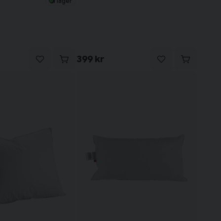
I lager
399 kr