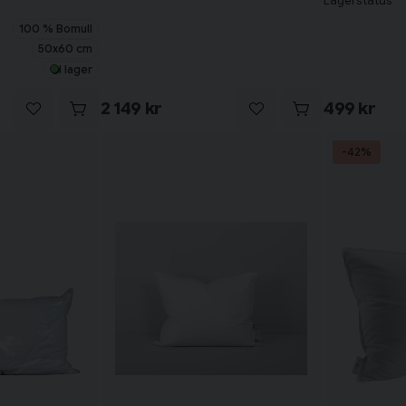
Lagerstatus
100 % Bomull
50x60 cm
I lager
2 149 kr
499 kr
-42%