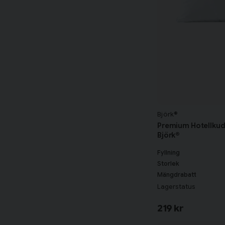
Björk®
Premium Hotellku
Björk®
Fyllning
Storlek
Mängdrabatt
Lagerstatus
219 kr