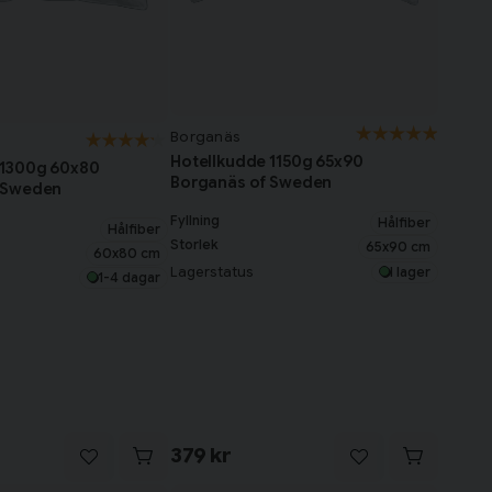
Borganäs
Hotellkudde 1150g 65x90
 1300g 60x80
Borganäs of Sweden
 Sweden
Fyllning
Hålfiber
Hålfiber
Storlek
65x90 cm
60x80 cm
Lagerstatus
I lager
1-4 dagar
379 kr