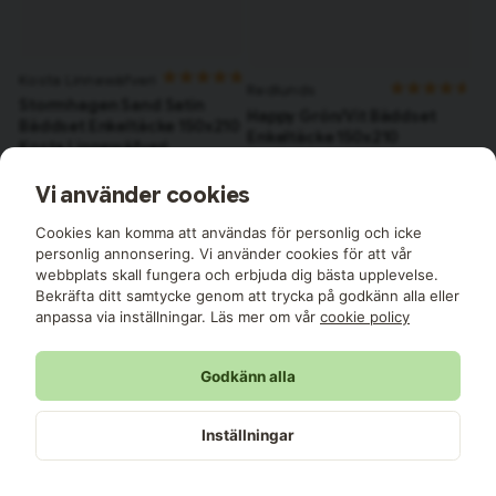
Kosta Linnewäfveri
Redlunds
Stormhagen Sand Satin
Happy Grön/Vit Bäddset
Bäddset Enkeltäcke 150x210
Enkeltäcke 150x210
Kosta Linnewäfveri
Redlunds
Material
100 % Bomull
Vi använder cookies
Material
100 % Bomull
Lagerstatus
I lager
Lagerstatus
I lager
Cookies kan komma att användas för personlig och icke
personlig annonsering. Vi använder cookies för att vår
399 kr
249 kr
webbplats skall fungera och erbjuda dig bästa upplevelse.
Bekräfta ditt samtycke genom att trycka på godkänn alla eller
anpassa via inställningar. Läs mer om vår
cookie policy
-17%
Godkänn alla
Inställningar