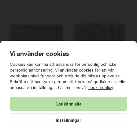
Vi använder cookies
Cookies kan komma att användas för personlig och icke
personlig annonsering. Vi använder cookies för att vår
webbplats skall fungera och erbjuda dig bästa upplevelse.
Bekräfta ditt samtycke genom att trycka på godkänn alla eller
anpassa via inställningar. Läs mer om vår
cookie policy
Godkänn alla
Borganäs
Dra på lakan Ljusgrå
Tempur
180x200 Borganäs of
Inställningar
Underlakan Beige Egyptisk
Sweden
Bomull Percale Enkelsäng
180x270 Tempur
Material
100 % Bomull