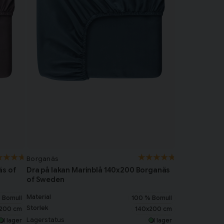
Borganäs
äs of
Dra på lakan Marinblå 140x200 Borganäs
of Sweden
Material
 Bomull
100 % Bomull
Storlek
200 cm
140x200 cm
Lagerstatus
I lager
I lager