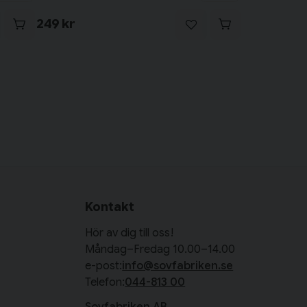
249 kr
Kontakt
Hör av dig till oss!
Måndag–Fredag 10.00–14.00
e-post:
info@sovfabriken.se
Telefon:
044-813 00
Sovfabriken AB