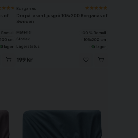
Borganäs
s of
Dra på lakan Ljusgrå 105x200 Borganäs of
Sweden
Material
 Bomull
100 % Bomull
Storlek
200 cm
105x200 cm
Lagerstatus
I lager
I lager
199 kr