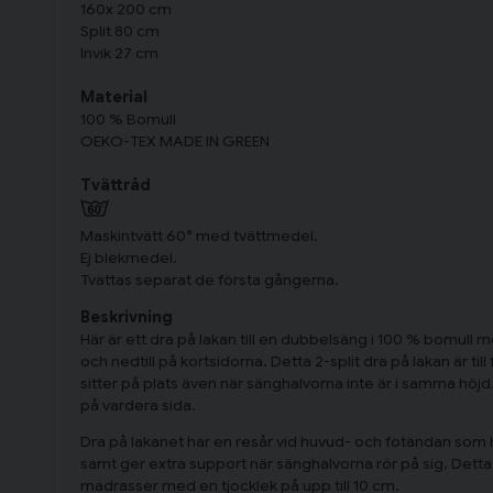
160x 200 cm
Split 80 cm
Invik 27 cm
Material
100 % Bomull
OEKO-TEX MADE IN GREEN
Tvättråd
Maskintvätt 60° med tvättmedel.
Ej blekmedel.
Tvättas separat de första gångerna.
Beskrivning
Här är ett dra på lakan till en dubbelsäng i 100 % bomull me
och nedtill på kortsidorna. Detta 2-split dra på lakan är till
sitter på plats även när sänghalvorna inte är i samma hö
på vardera sida.
Dra på lakanet har en resår vid huvud- och fotändan som hå
samt ger extra support när sänghalvorna rör på sig. Detta 
madrasser med en tjocklek på upp till 10 cm.