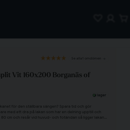
1 omdömen
split Vit 160x200 Borganäs of
I lager
akanet för den ställbara sängen? Spara tid och gör
re med ett dra på lakan som har en delning upptill och
på 80 cm och resår vid huvud- och fotändan så ligger lakanet
en när sänghalvorna har olika höjd. Klicka hem dra på
n idag!