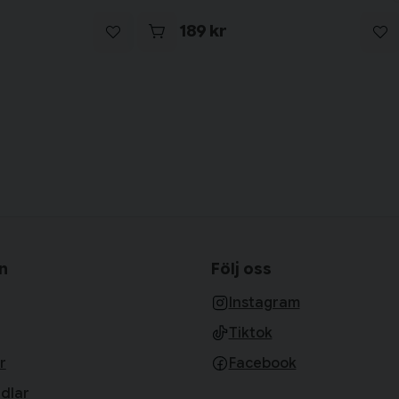
189 kr
n
Följ oss
Instagram
Tiktok
r
Facebook
dlar