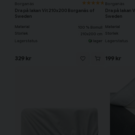
Borganäs
Borganäs
Dra på lakan Vit 210x200 Borganäs of
Dra på lakan 
Sweden
Sweden
Material
Material
100 % Bomull
Storlek
Storlek
210x200 cm
Lagerstatus
Lagerstatus
I lager
329 kr
199 kr