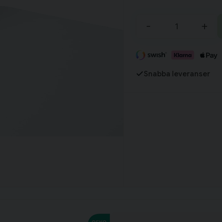
Fortsätt handla
-
+
Har du alla tillbehör?
Snabba leveranser