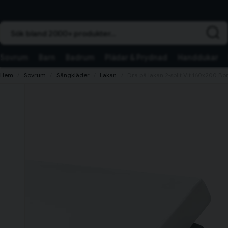
Sök bland 2000+ produkter...
Sovrum
Barn
Badrum
Plädar & Prydnad
Handdukar
Hem
Sovrum
Sängkläder
Lakan
Dra på lakan 2-split Vit 160x200 B