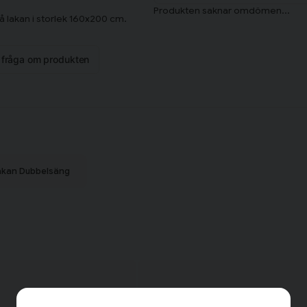
på lakan i storlek 160x200 cm.
n fråga om produkten
akan Dubbelsäng