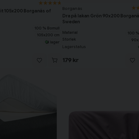
Borganäs
Vit 105x200 Borganäs of
Dra på lakan Grön 90x200 Borganä
Sweden
100 % Bomull
Material
100 %
105x200 cm
Storlek
90x
I lager
Lagerstatus
179 kr