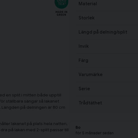
Material
Storlek
Längd på delning/split
Invik
Färg
Varumärke
Serie
d en split i mitten både upptill
 för ställbara sängar så lakanet
Trådtäthet
jd. Längden på delningen är 80 cm
ller lakanet på plats hela natten,
Bo
dra på lakan med 2-split passar till
för 5 månader sedan