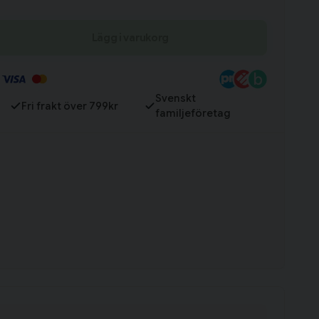
Till varukorg
Lägg i varukorg
Svenskt
Fri frakt över 799kr
familjeföretag