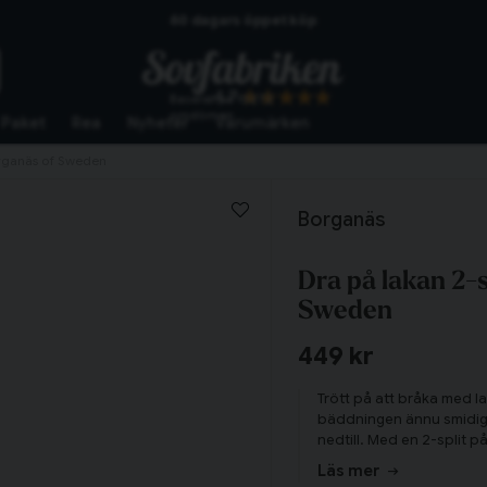
60 dagars öppet köp
Skickas från lagret i Vinslöv
4.7
Baserat på
10272
Snabba leveranser
omdömen
Paket
Rea
Nyheter
Varumärken
organäs of Sweden
Borganäs
Dra på lakan 2-
Sweden
449 kr
Trött på att bråka med l
bäddningen ännu smidiga
nedtill. Med en 2-split 
Tillagd i varukorgen
på plats hela natten, äv
Läs mer
lakanet med 2-split reda