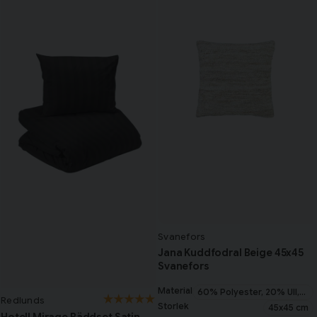
Svanefors
Jana Kuddfodral Beige 45x45
Svanefors
Material
60% Polyester, 20% Ull,
Redlunds
20% Bomull
Storlek
45x45 cm
Hotell Mirage Bäddset Satin