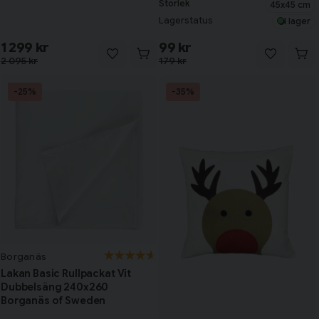
Storlek
45x45 cm
Lagerstatus
I lager
1 299 kr
99 kr
2 095 kr
179 kr
-25%
-35%
Borganäs
Lakan Basic Rullpackat Vit
Dubbelsäng 240x260
Borganäs of Sweden