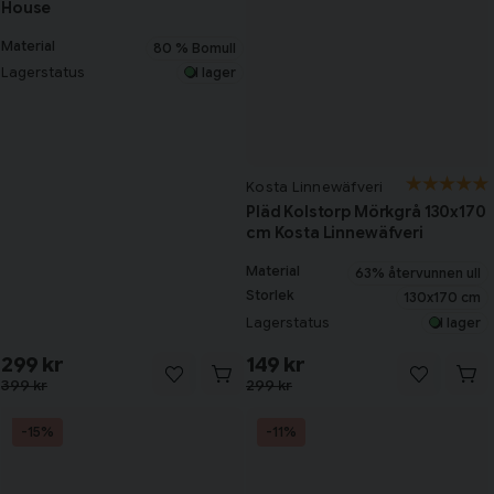
House
Material
80 % Bomull
Lagerstatus
I lager
Kosta Linnewäfveri
Pläd Kolstorp Mörkgrå 130x170
cm Kosta Linnewäfveri
Material
63% återvunnen ull
Storlek
130x170 cm
Lagerstatus
I lager
299 kr
149 kr
399 kr
299 kr
-15%
-11%