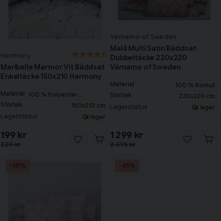
Värnamo of Sweden
Malå Multi Satin Bäddset
Harmony
Dubbeltäcke 220x220
Värnamo of Sweden
Maribelle Marmor Vit Bäddset
Enkeltäcke 150x210 Harmony
Material
100 % Bomull
Material
100 % Polyester
Storlek
220x220 cm
Microfiber
Storlek
150x210 cm
Lagerstatus
I lager
Lagerstatus
I lager
199 kr
1 299 kr
229 kr
2 095 kr
-38%
-45%