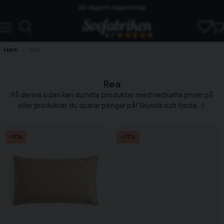
Skickas från lagret i Vinslöv
4.7
Snabba leveranser
Hem
Rea
Rea
På denna sidan kan du hitta produkter med nedsatta priser på
eller produkter du sparar pengar på! Skynda och fynda. :)
-8%
-31%