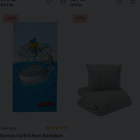
299 kr
199 kr
-25%
-17%
Swimpy
Bamse Val Blå Barn Badlakan