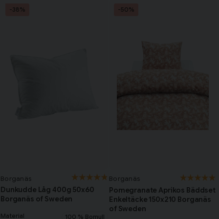
-38%
-50%
Borganäs
Borganäs
Dunkudde Låg 400g 50x60
Pomegranate Aprikos Bäddset
Borganäs of Sweden
Enkeltäcke 150x210 Borganäs
of Sweden
Material
100 % Bomull