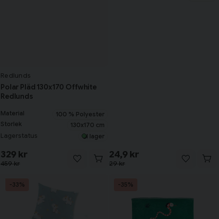
Redlunds
Polar Pläd 130x170 Offwhite
Redlunds
Material
100 % Polyester
Storlek
130x170 cm
Lagerstatus
I lager
329 kr
24,9 kr
459 kr
29 kr
-33%
-35%