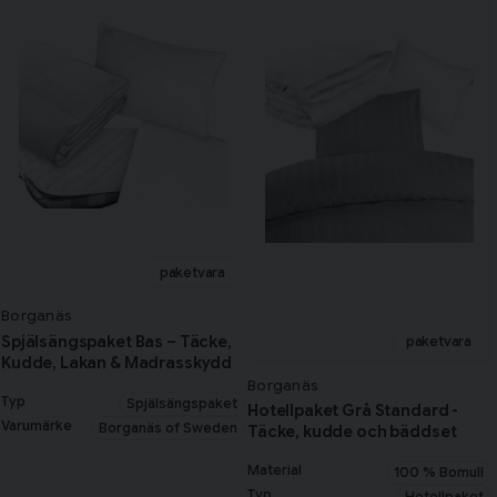
Borganäs
Spjälsängspaket Bas – Täcke,
Kudde, Lakan & Madrasskydd
Borganäs
Typ
Spjälsängspaket
Hotellpaket Grå Standard -
Varumärke
Borganäs of Sweden
Täcke, kudde och bäddset
Material
100 % Bomull
Typ
Hotellpaket