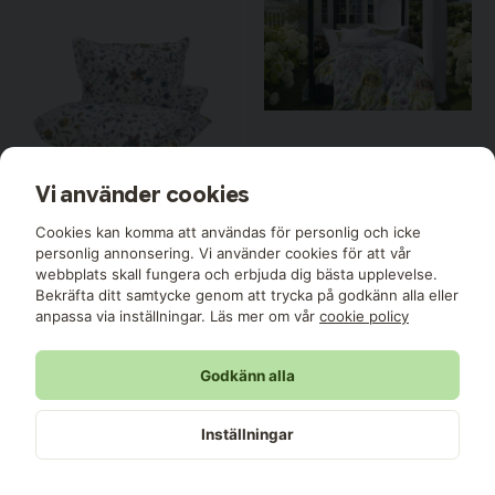
Vi använder cookies
Turiform
Cookies kan komma att användas för personlig och icke
Sia Satin Blommor Multi
personlig annonsering. Vi använder cookies för att vår
Bäddset Dubbeltäcke 230x220
webbplats skall fungera och erbjuda dig bästa upplevelse.
Turiform
Bekräfta ditt samtycke genom att trycka på godkänn alla eller
anpassa via inställningar. Läs mer om vår
cookie policy
Material
100 % Bomull
Storlek
Turiform
230x220 cm
Godkänn alla
Tilde Satin Blommor Multi
Lagerstatus
I lager
Bäddset Enkeltäcke 150x210
Turiform
Inställningar
Material
100 % Bomull
Lagerstatus
I lager