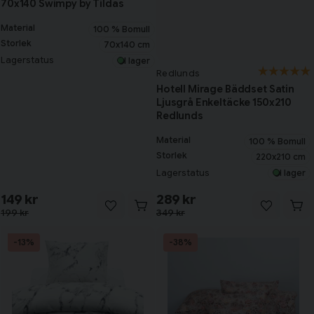
70x140 Swimpy by Tildas
Material
100 % Bomull
Storlek
70x140 cm
Lagerstatus
I lager
Redlunds
Hotell Mirage Bäddset Satin
Ljusgrå Enkeltäcke 150x210
Redlunds
Material
100 % Bomull
Storlek
220x210 cm
Lagerstatus
I lager
149 kr
289 kr
199 kr
349 kr
-13%
-38%