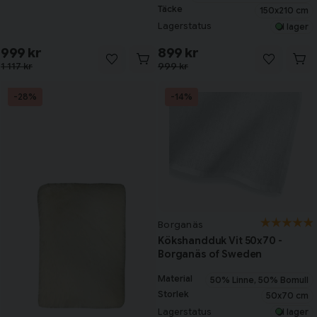
Täcke
150x210 cm
Lagerstatus
I lager
999 kr
899 kr
1 117 kr
999 kr
-28%
-14%
Borganäs
Kökshandduk Vit 50x70 -
Borganäs of Sweden
Material
50% Linne, 50% Bomull
Storlek
50x70 cm
Lagerstatus
I lager