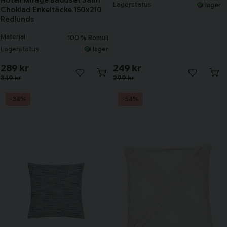
Lagerstatus
I lager
Choklad Enkeltäcke 150x210
Redlunds
Material
100 % Bomull
Lagerstatus
I lager
289 kr
249 kr
349 kr
299 kr
-34%
-54%