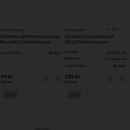
Noble House
Gripsholm
Tillagd i varukorgen
Valentine Hjärtformad Kudde
Valentine Rosa Bäddset
Rosa 50x32 Noble House
150x210 Noble House
Storlek
150x210 cm
Lagerstatus
I lager
Till varukorg
Material
100 % Bomull
Lagerstatus
I lager
Fortsätt handla
99 kr
229 kr
129 kr
299 kr
Har du alla tillbehör?
-10%
-21%