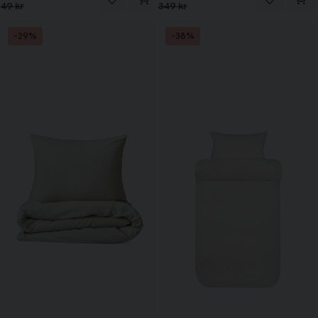
49 kr
349 kr
-29%
-38%