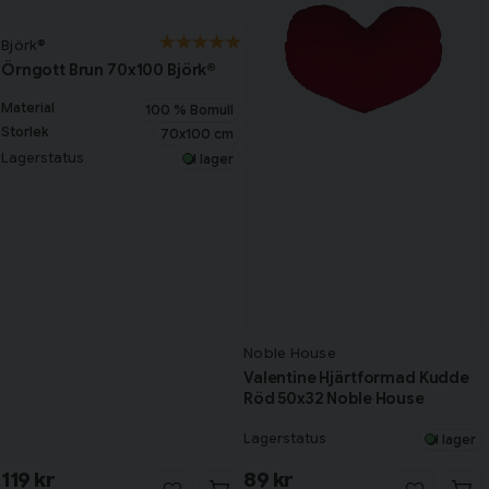
Björk®
Örngott Brun 70x100 Björk®
Material
100 % Bomull
Storlek
70x100 cm
Lagerstatus
I lager
Noble House
Valentine Hjärtformad Kudde
Röd 50x32 Noble House
Lagerstatus
I lager
119 kr
89 kr