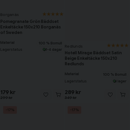
Borganäs
Pomegranate Grön Bäddset
Enkeltäcke 150x210 Borganäs
of Sweden
Material
100 % Bomull
Redlunds
Lagerstatus
1-4 dagar
Hotell Mirage Bäddset Satin
Beige Enkeltäcke 150x210
Redlunds
Material
100 % Bomull
Lagerstatus
I lager
179 kr
289 kr
299 kr
349 kr
-17%
-17%