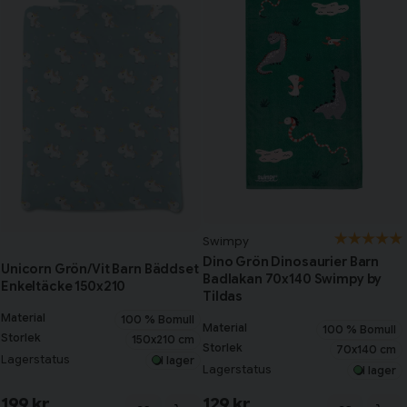
Swimpy
Dino Grön Dinosaurier Barn
Unicorn Grön/Vit Barn Bäddset
Badlakan 70x140 Swimpy by
Enkeltäcke 150x210
Tildas
Material
100 % Bomull
Material
100 % Bomull
Storlek
150x210 cm
Storlek
70x140 cm
Lagerstatus
I lager
Lagerstatus
I lager
199 kr
129 kr