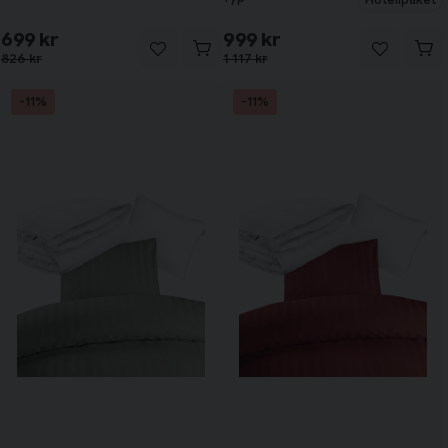
699 kr
999 kr
826 kr
1 117 kr
-11%
-11%