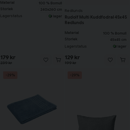
Material
100 % Bomull
Storlek
240x260 cm
Redlunds
Lagerstatus
I lager
Rudolf Multi Kuddfodral 45x45
Redlunds
Material
100 % Bomull
Storlek
45x45 cm
Lagerstatus
I lager
179 kr
129 kr
239 kr
199 kr
-29%
-29%