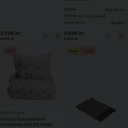
Storlek
150x210 cm
Fyllning
90 % Europeisk
myskanddun
Lagerstatus
I lager
3 799 kr
3 849 kr
4 198 kr
4 849 kr
-25%
Nyhet
-50%
Noble House
Unicorn Rosa Bäddset
Enkeltäcke 150x210 Noble