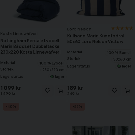
Lord Nelson
Kosta Linnewäfveri
Kullsand Marin Kuddfodral
Nottingham Percale Lyocell
50x60 Lord Nelson Victory
Marin Bäddset Dubbeltäcke
230x220 Kosta Linnewäfveri
Material
100 % Bomull
Storlek
50x60 cm
Material
100 % Lyocell
Lagerstatus
I lager
Storlek
230x220 cm
Lagerstatus
I lager
1 099 kr
189 kr
1 499 kr
249 kr
-40%
-53%