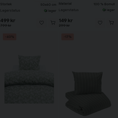
Material
100 % Bomull
Storlek
50x60 cm
Lagerstatus
I lager
Lagerstatus
I lager
499 kr
149 kr
799 kr
299 kr
-40%
-17%