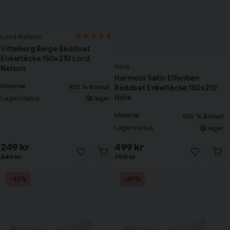
Lord Nelson
Vitteberg Beige Bäddset
Enkeltäcke 150x210 Lord
Höie
Nelson
Harmoni Satin Elfenben
Material
100 % Bomull
Bäddset Enkeltäcke 150x210
Höie
Lagerstatus
I lager
Material
100 % Bomull
Lagerstatus
I lager
249 kr
499 kr
349 kr
799 kr
-42%
-45%