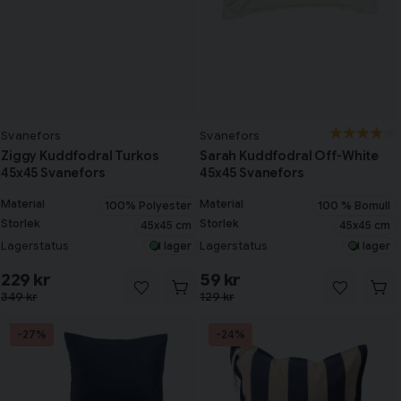
Svanefors
Svanefors
Ziggy Kuddfodral Turkos
Sarah Kuddfodral Off-White
45x45 Svanefors
45x45 Svanefors
Material
Material
100% Polyester
100 % Bomull
Storlek
Storlek
45x45 cm
45x45 cm
Lagerstatus
Lagerstatus
I lager
I lager
229 kr
59 kr
349 kr
129 kr
-27%
-24%