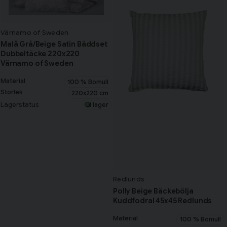
Värnamo of Sweden
Malå Grå/Beige Satin Bäddset
Dubbeltäcke 220x220
Värnamo of Sweden
Material
100 % Bomull
Storlek
220x220 cm
Lagerstatus
I lager
Redlunds
Polly Beige Bäckebölja
Kuddfodral 45x45 Redlunds
Material
100 % Bomull