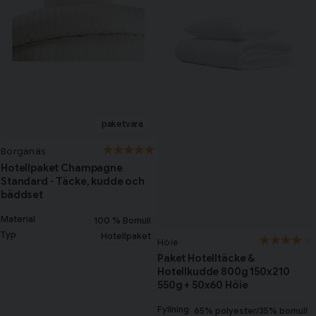
Borganäs
Hotellpaket Champagne
Standard - Täcke, kudde och
bäddset
Material
100 % Bomull
Typ
Hotellpaket
Höie
Paket Hotelltäcke &
Hotellkudde 800g 150x210
550g + 50x60 Höie
Fyllning
65% polyester/35% bomull