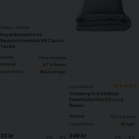
Classic Textile
Royal Bambufrotté
Badrumshandduk Blå Classic
Textile
Storlek
Flera storlekar
Material
60 % Bambu
Lagerstatus
Slut på lager
Lord Nelson
Vitteberg Grå Bäddset
Enkeltäcke 150x210 Lord
Nelson
Material
100 % Bomull
Lagerstatus
I lager
35 kr
249 kr