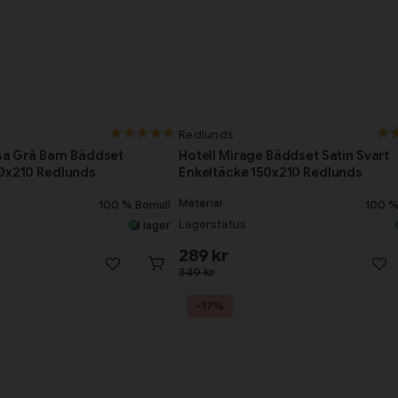
Redlunds
ssa Grå Barn Bäddset
Hotell Mirage Bäddset Satin Svart
50x210 Redlunds
Enkeltäcke 150x210 Redlunds
Material
100 % Bomull
100 %
Lagerstatus
I lager
289 kr
349 kr
-17%