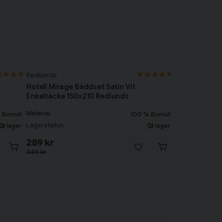
Redlunds
Hotell Mirage Bäddset Satin Vit
Enkeltäcke 150x210 Redlunds
Material
 Bomull
100 % Bomull
Lagerstatus
I lager
I lager
289 kr
349 kr