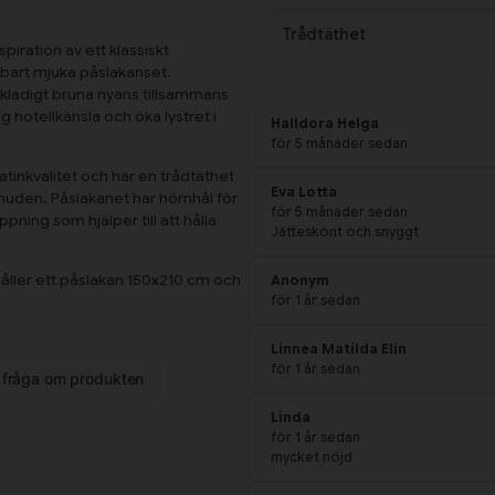
Trådtäthet
iration av ett klassiskt
rbart mjuka påslakanset.
kladigt bruna nyans tillsammans
 hotellkänsla och öka lystret i
Halldora Helga
för 5 månader sedan
atinkvalitet och har en trådtäthet
Eva Lotta
 huden. Påslakanet har hörnhål för
för 5 månader sedan
ning som hjälper till att hålla
Jätteskönt och snyggt
håller ett påslakan 150x210 cm och
Anonym
för 1 år sedan
Linnea Matilda Elin
för 1 år sedan
n fråga om produkten
Linda
för 1 år sedan
mycket nöjd