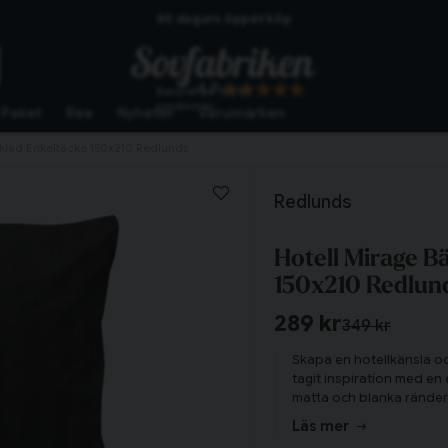
60 dagars öppet köp
Skickas från lagret i Vinslöv
4.7
Baserat på
10267
Snabba leveranser
omdömen
Paket
Rea
Nyheter
Varumärken
klad Enkeltäcke 150x210 Redlunds
Redlunds
Hotell Mirage B
150x210 Redlun
289 kr
349 kr
Skapa en hotellkänsla oc
tagit inspiration med en 
matta och blanka ränder i
djup i sovrummet. Precis 
Läs mer