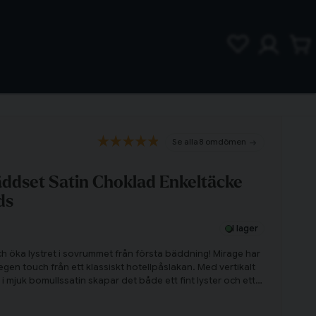
8 omdömen
äddset Satin Choklad Enkeltäcke
ds
I lager
h öka lystret i sovrummet från första bäddning! Mirage har
egen touch från ett klassiskt hotellpåslakan. Med vertikalt
 mjuk bomullssatin skapar det både ett fint lyster och ett
det som behövs för att få till den rätta touchen av lyx!