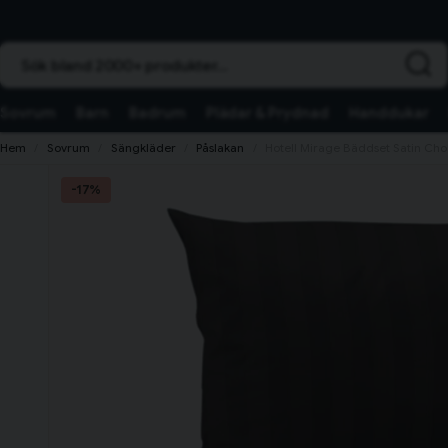
Sök bland 2000+ produkter...
Sovrum
Barn
Badrum
Plädar & Prydnad
Handdukar
Hem
Sovrum
Sängkläder
Påslakan
Hotell Mirage Bäddset Satin Cho
-
17
%