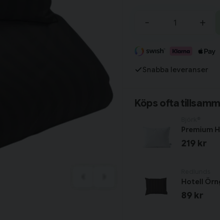
Tillagd i varukorgen
-
+
Fortsätt handla
Snabba leveranser
Har du alla tillbehör?
Köps ofta tillsam
Björk®
Premium H
219 kr
Redlunds
Hotell Örn
89 kr