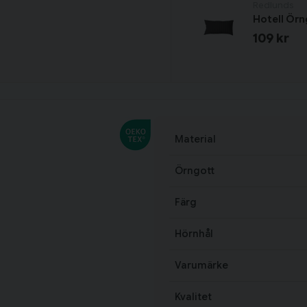
Redlunds
Hotell Örn
109 kr
Material
Örngott
Färg
Hörnhål
Varumärke
Kvalitet