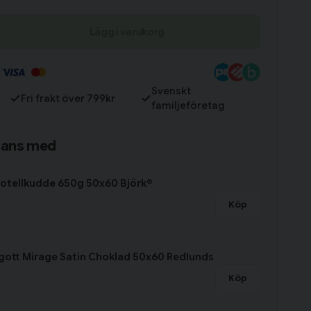
Lägg i varukorg
Till varukorg
Svenskt
Fri frakt över 799kr
familjeföretag
mans med
otellkudde 650g 50x60 Björk®
Köp
gott Mirage Satin Choklad 50x60 Redlunds
Köp