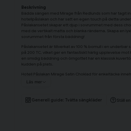
Beskrivning
Bädda sängen med Mirage från Redlunds som har tagit insp
hotellpåslakan och har satt en egen touch på detta unde
Påslakansetet skapar ett djup i sovrummet med dess cho
med de vertikalt matta och blanka ränderna. Skapa en lyxig
sovrummet från första bäddning!
Påslakansetet är tillverkat av 100 % bomull i en underbar s
på 200 TC, vilket ger en fantastiskt härlig upplevelse mot
en smidig bäddning och örngottet har en klassisk kuvertöpp
kudden på plats.
Hotell Påslakan Mirage Satin Choklad för enkeltäcke inne
ett örngott 50x60 cm.
Läs mer
Generell guide: Tvätta sängkläder
Ställ e