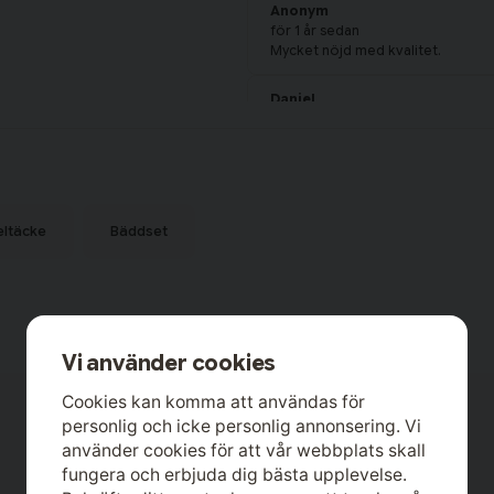
Anonym
för 1 år sedan
Mycket nöjd med kvalitet.
Daniel
för 1 år sedan
Magnus
för 1 år sedan
eltäcke
Bäddset
Vi använder cookies
-17%
Cookies kan komma att användas för
personlig och icke personlig annonsering. Vi
använder cookies för att vår webbplats skall
fungera och erbjuda dig bästa upplevelse.