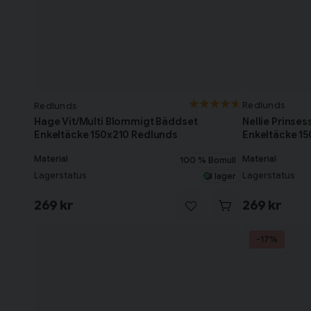
Redlunds
Redlunds
Nellie Prinse
Hage Vit/Multi Blommigt Bäddset
Enkeltäcke 1
Enkeltäcke 150x210 Redlunds
Material
Material
100 % Bomull
Lagerstatus
Lagerstatus
I lager
269 kr
269 kr
-17%