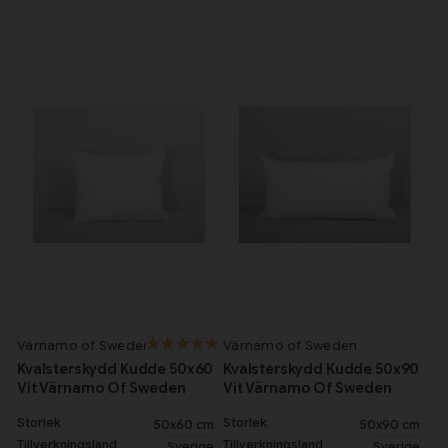
sängen.
Fortsätt handla
Komplettera ditt sovrum med andra viktiga produkter som
sängkläder
,
madrasskydd
och
täcken
. Utforska även vårt urval
av
kuddar
för extra komfort. För en fullständig översikt av våra
Har du alla tillbehör?
sovrumsprodukter, besök vår
sovrum
kategori.
Värnamo of Sweden
Värnamo of Sweden
Kvalsterskydd Kudde 50x60
Kvalsterskydd Kudde 50x90
Vit Värnamo Of Sweden
Vit Värnamo Of Sweden
Storlek
Storlek
50x60 cm
50x90 cm
Tillverkningsland
Tillverkningsland
Sverige
Sverige