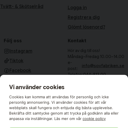
Tvätt- & Skötselråd
Logga in
Registrera dig
Glömt lösenord?
Följ oss
Kontakt
Hör av dig till oss!
Instagram
Måndag–Fredag 10.00–14.00
Tiktok
e-
info@sovfabriken.se
post:
Facebook
Telefon:
044-813 00
Sovfabriken AB
Vi använder cookies
Björkhagavägen 11
28832 Vinslöv
Cookies kan komma att användas för personlig och icke
Medlemmar i:
personlig annonsering. Vi använder cookies för att vår
webbplats skall fungera och erbjuda dig bästa upplevelse.
Bekräfta ditt samtycke genom att trycka på godkänn alla eller
anpassa via inställningar. Läs mer om vår
cookie policy