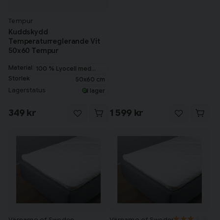
Tempur
Kuddskydd
Temperaturreglerande Vit
50x60 Tempur
Material
100 % Lyocell med
PCM
Storlek
50x60 cm
Lagerstatus
I lager
349 kr
1 599 kr
Värnamo of Sweden
Värnamo of Sweden