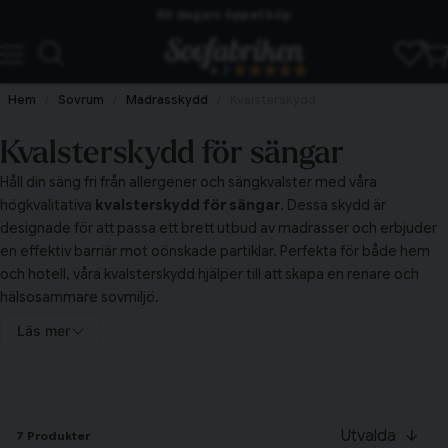
60 dagars öppet köp
Skickas från lagret i Vinslöv
4.7
Snabba leveranser
Hem
Sovrum
Madrasskydd
Kvalsterskydd
Kvalsterskydd för sängar
Håll din säng fri från allergener och sängkvalster med våra
högkvalitativa
kvalsterskydd för sängar
. Dessa skydd är
designade för att passa ett brett utbud av madrasser och erbjuder
en effektiv barriär mot oönskade partiklar. Perfekta för både hem
och hotell, våra kvalsterskydd hjälper till att skapa en renare och
hälsosammare sovmiljö.
Fördelar med kvalsterskydd
Läs mer
Kvalsterskydden är enkla att använda och kan förlänga livslängden
Tillagd i varukorgen
på dina madrasser. Dessutom är de tvättbara, vilket gör dem lätta
att underhålla. De är idealiska för allergiker och ger en bättre
sömnupplevelse genom att minska mängden damm och kvalster i
Till varukorg
Utvalda
7 Produkter