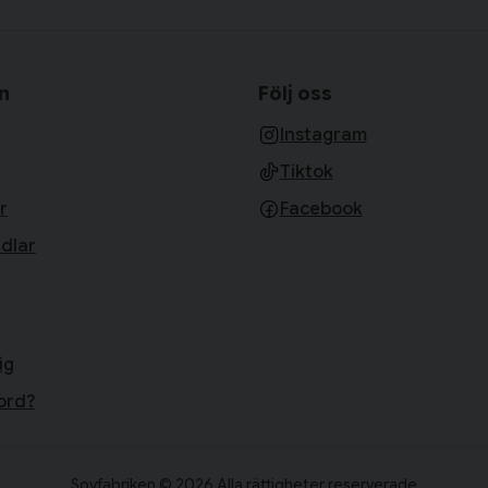
n
Följ oss
Instagram
Tiktok
r
Facebook
dlar
ig
ord?
Sovfabriken © 2026 Alla rättigheter reserverade