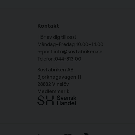
Kontakt
Hör av dig till oss!
Måndag–Fredag 10.00–14.00
e-post:
info@sovfabriken.se
Telefon:
044-813 00
Sovfabriken AB
Björkhagavägen 11
28832 Vinslöv
Medlemmar i: