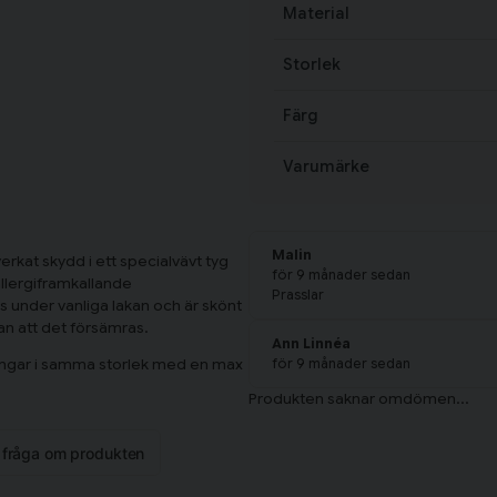
Material
Storlek
Färg
Varumärke
Malin
rkat skydd i ett specialvävt tyg
för 9 månader sedan
llergiframkallande
Prasslar
 under vanliga lakan och är skönt
tan att det försämras.
Ann Linnéa
ängar i samma storlek med en max
för 9 månader sedan
n fråga om produkten