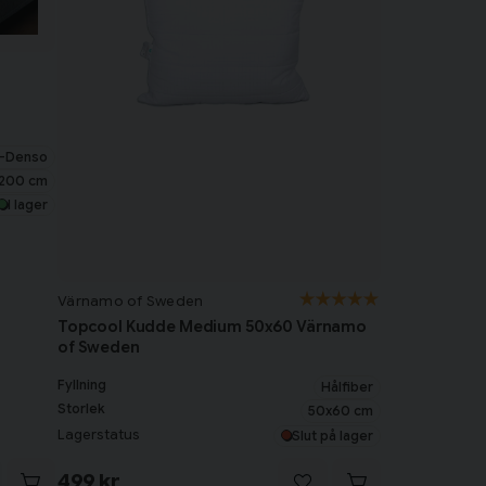
o-Denso
x200 cm
I lager
Värnamo of Sweden
Topcool Kudde Medium 50x60 Värnamo
of Sweden
Fyllning
Hålfiber
Storlek
50x60 cm
Lagerstatus
Slut på lager
499 kr