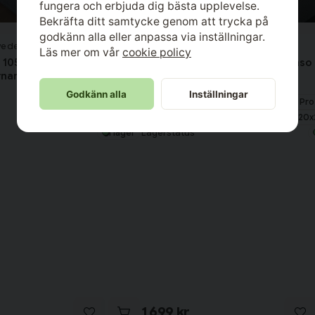
fungera och erbjuda dig bästa upplevelse.
Bekräfta ditt samtycke genom att trycka på
godkänn alla eller anpassa via inställningar.
weden
Värnamo of Sweden
Läs mer om vår
cookie policy
d 105x200 Pro-denso
Kvalsterskydd 120x200 Pro-denso
rnamo of Sweden
Enkelsäng Värnamo of Sweden
Godkänn alla
Inställningar
Material
100 % Pro-Denso
100 % Pr
Storlek
105x200 cm
120
Lagerstatus
I lager
1 699 kr