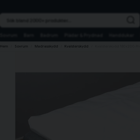
Sök bland 2000+ produkter...
Sovrum
Barn
Badrum
Plädar & Prydnad
Handdukar
Hem
Sovrum
Madrasskydd
Kvalsterskydd
Kvalsterskydd 180x200 P