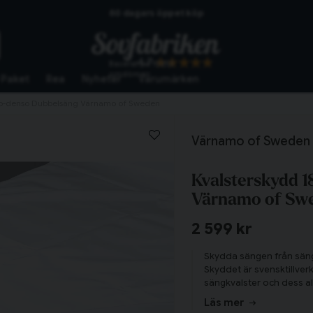
Skickas från lagret i Vinslöv
Snabba leveranser
4.7
Baserat på
10253
omdömen
Paket
Rea
Nyheter
Varumärken
ro-denso Dubbelsäng Värnamo of Sweden
Värnamo of Sweden
Kvalsterskydd 
Värnamo of Sw
2 599 kr
Skydda sängen från säng
Skyddet är svensktillver
Tillagd i varukorgen
sängkvalster och dess all
kvalsterskydd som gör 
Läs mer