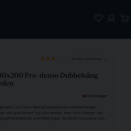
2 omdömen
180x200 Pro-denso Dubbelsäng
eden
Slut på lager
kvalter och dess allergiframkallande efterlämningar.
kat i ett specialvävt tyg som andas, men som stänger ute
ergiframkallande efterlämningar. Se till att investera i ett
vardagen och sovupplevelsen bättre!