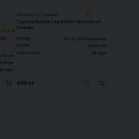
Värnamo of Sweden
Topcool Kudde Låg 50x60 Värnamo of
Sweden
210
Fyllning
100 % LENTUS Bollfiber
Storlek
50x60 cm
Lagerstatus
I lager
x210 cm
Sverige
I lager
499 kr