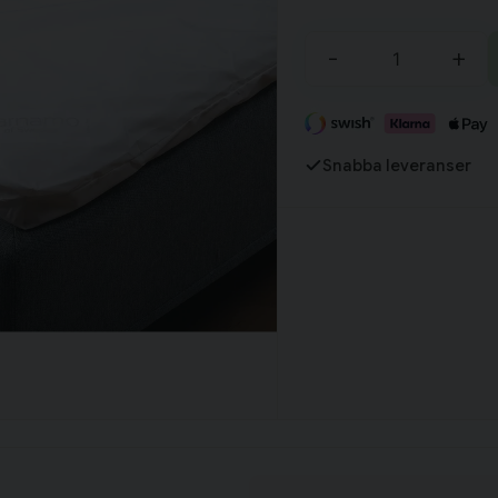
Fortsätt handla
-
+
Har du alla tillbehör?
Snabba leveranser