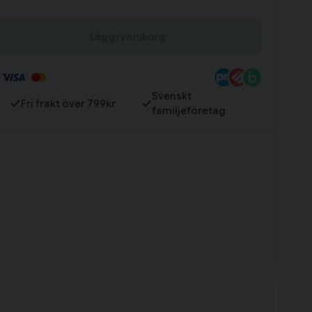
Till varukorg
Lägg i varukorg
Svenskt
Fri frakt över 799kr
familjeföretag