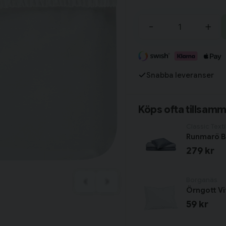
idag!
-
+
Fortsätt handla
Har du alla tillbehör?
Snabba leveranser
Köps ofta tillsam
Classic Texti
279 kr
Borganäs
Örngott Vi
59 kr