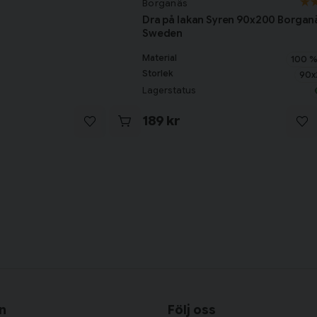
Borganäs
Dra på lakan Syren 90x200 Borgan
Sweden
Material
100 %
Storlek
90x
Lagerstatus
189 kr
n
Följ oss