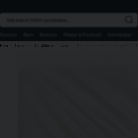
Sök bland 2000+ produkter...
Sovrum
Barn
Badrum
Plädar & Prydnad
Handdukar
Hem
Sovrum
Sängkläder
Lakan
Dra på lakan Vit Spjälsäng 60x120