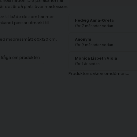
s hela natten. Dra på lakanet har
när det är på plats över madrassen.
ssar till både de som har mer
Hedvig Anna-Greta
akanet passar utmärkt till
för 7 månader sedan
an med madrassmått 60x120 cm.
Anonym
för 9 månader sedan
n fråga om produkten
Monica Lisbeth Viola
för 1 år sedan