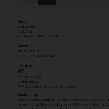
Mått
60x120 cm
Invik 15 cm
Madrasstjocklek upp till 10 cm
Material
100 % Bomull
OEKO-TEX MADE IN GREEN
Tvättråd
Maskintvätt 60°.
Ej blekmedel.
Tvättas separat de första gångerna.
Beskrivning
Borganäs of Sweden har ett brett utbud av dra på lakan i f
lakanet för spjälsäng är tillverkat av 100 % bomull och är 