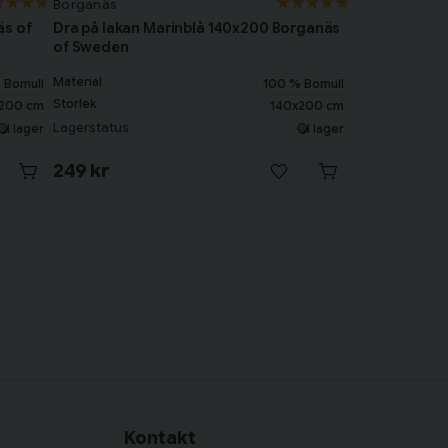
Borganäs
äs of
Dra på lakan Marinblå 140x200 Borganäs
of Sweden
Material
 Bomull
100 % Bomull
Storlek
200 cm
140x200 cm
Lagerstatus
I lager
I lager
249 kr
Kontakt