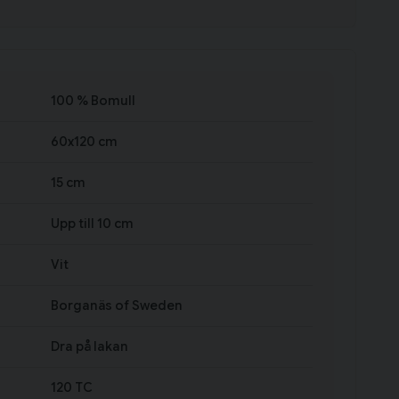
100 % Bomull
60x120 cm
15 cm
Upp till 10 cm
Vit
Borganäs of Sweden
Dra på lakan
120 TC