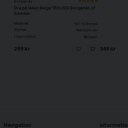
Borganäs
Dra på lakan Beige 180x200 Borganäs of
Sweden
Material
100 % Bomull
Storlek
180x200 cm
Lagerstatus
I lager
299 kr
349 kr
Navigation
Informatio