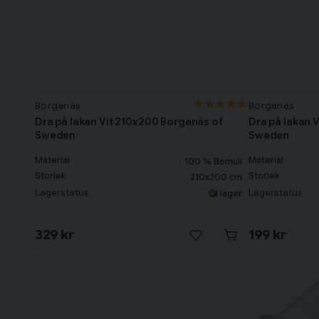
Borganäs
Borganäs
Dra på lakan Vit 210x200 Borganäs of
Dra på lakan 
Sweden
Sweden
Material
Material
100 % Bomull
Storlek
Storlek
210x200 cm
Lagerstatus
Lagerstatus
I lager
329 kr
199 kr