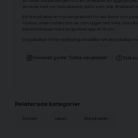
att både bädda sängen och att få lakanet att ligga på plat
en resår runt om hela lakanets sidor, som drar åt lakanet 
Ett dra på lakan är mycket praktiskt för alla åldrar och pa
rörelse under natten och de som ligger helt stilla. Dra på l
barnmadrasser med en tjocklek upp till 10 cm.
Dra på lakan Vit för spjälsäng innehåller ett dra på lak
Generell guide: Tvätta sängkläder
Ställ e
Relaterade kategorier
Sovrum
Lakan
Dra på lakan