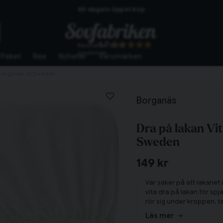
Skickas från lagret i Vinslöv
Snabba leveranser
4.7
Baserat på
10276
omdömen
Paket
Rea
Nyheter
Varumärken
 Borganäs of Sweden
Borganäs
Dra på lakan Vi
Sweden
149 kr
Var säker på att lakanet 
vita dra på lakan för sp
rör sig under kroppen, t
om kanterna. Med dess st
Tillagd i varukorgen
Läs mer
enfärgade och mönstrade