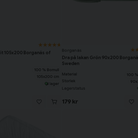
Borganäs
Vit 105x200 Borganäs of
Dra på lakan Grön 90x200 Borganä
Sweden
100 % Bomull
Material
100 %
105x200 cm
Storlek
90x
I lager
Lagerstatus
179 kr