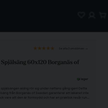
3 omdömen
t Spjälsäng 60x120 Borganäs of
I lager
i spjälsängen aldrig rör sig under nattens gång igen! Detta
jälsäng från Borganäs of Sweden garanterar att lakanet inte
ack vare att den är formsydd och har en praktisk resår runt
ilrena färg kan man matcha dra på lakanet till både
 bäddset. Klicka hem ett praktiskt dra på lakan redan