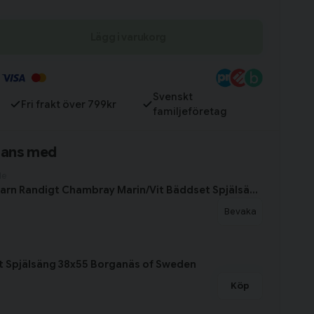
Lägg i varukorg
Till varukorg
Svenskt
Fri frakt över 799kr
familjeföretag
mans med
le
Runmarö Barn Randigt Chambray Marin/Vit Bäddset Spjälsäng 100x130 Classic Textile
Bevaka
t Spjälsäng 38x55 Borganäs of Sweden
Köp