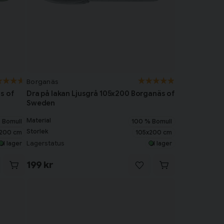
Borganäs
s of
Dra på lakan Ljusgrå 105x200 Borganäs of
Sweden
Material
 Bomull
100 % Bomull
Storlek
200 cm
105x200 cm
Lagerstatus
I lager
I lager
199 kr