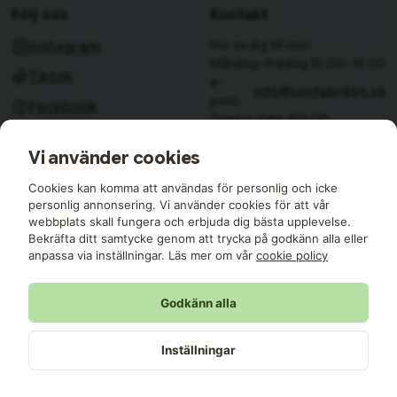
Följ oss
Kontakt
Hör av dig till oss!
Instagram
Måndag–Fredag 10.00–14.00
Tiktok
e-
info@sovfabriken.se
post:
Facebook
Telefon:
044-813 00
Sovfabriken AB
Vi använder cookies
Björkhagavägen 11
28832 Vinslöv
Cookies kan komma att användas för personlig och icke
Medlemmar i:
personlig annonsering. Vi använder cookies för att vår
webbplats skall fungera och erbjuda dig bästa upplevelse.
Bekräfta ditt samtycke genom att trycka på godkänn alla eller
anpassa via inställningar. Läs mer om vår
cookie policy
Godkänn alla
Sovfabriken © 2026 Alla rättigheter reserverade
Sovfabriken AB | 559427-8177
Inställningar