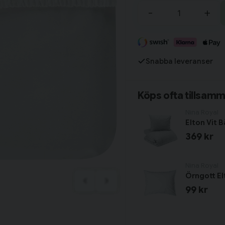
Tillagd i varukorgen
-
+
Fortsätt handla
Snabba leveranser
Har du alla tillbehör?
Köps ofta tillsam
Nina Royal
Elton Vit 
369 kr
Nina Royal
Örngott El
99 kr