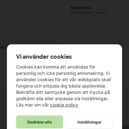
Margareta
för 4 månader sedan
Toni
för 4 månader sedan
Maud Gertrud
säng
Lakan Enkelsäng
för 5 månader sedan
Vi använder cookies
Carina
Cookies kan komma att användas för
för 6 månader sedan
Beställtt dra på lakan 120x200, me
personlig och icke personlig annonsering. Vi
det ska ligga tight runt madrassen.
använder cookies för att vår webbplats skall
kund
fungera och erbjuda dig bästa upplevelse.
Bekräfta ditt samtycke genom att trycka på
godkänn alla eller anpassa via inställningar.
Läs mer om vår
cookie policy
Godkänn alla
Inställningar