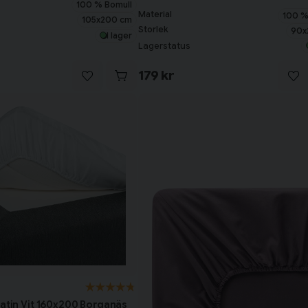
100 % Bomull
Material
100 %
105x200 cm
Storlek
90x
I lager
Lagerstatus
179 kr
Satin Vit 160x200 Borganäs