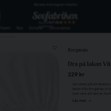
Skickas från lagret i Vinslöv
Snabba leveranser
4.7
Baserat på
10267
omdömen
Paket
Rea
Nyheter
Varumärken
s of Sweden
Borganäs
Dra på lakan V
229 kr
Var säker på att lakanet 
lakan från Borganäs of S
tack vare att den är for
stilrena färg kan man m
Läs mer
bäddset. Klicka hem ett 