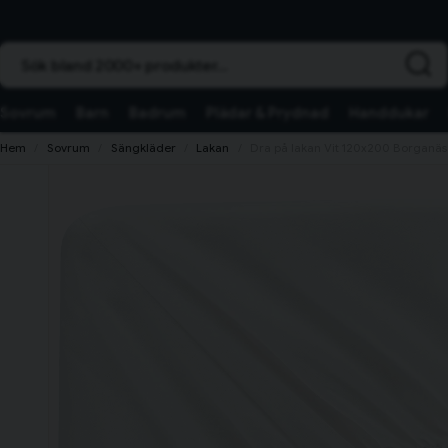
Sök bland 2000+ produkter...
Sovrum
Barn
Badrum
Plädar & Prydnad
Handdukar
Hem
Sovrum
Sängkläder
Lakan
Dra på lakan Vit 120x200 Borganä