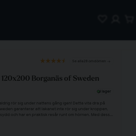
28 omdömen
it 120x200 Borganäs of Sweden
I lager
aldrig rör sig under nattens gång igen! Detta vita dra på
weden garanterar att lakanet inte rör sig under kroppen,
msydd och har en praktisk resår runt om hörnen. Med dess
atcha dra på lakanet till både enfärgade och mönstrade
praktiskt dra på lakan redan idag!