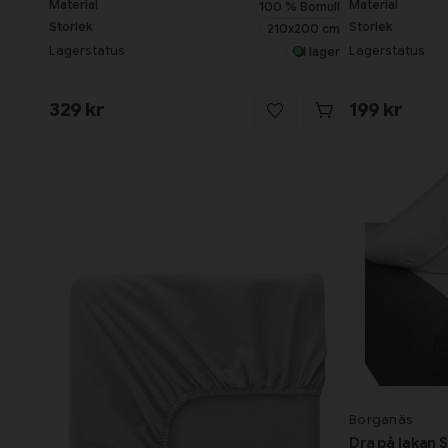
Material
Material
100 % Bomull
Storlek
Storlek
210x200 cm
Lagerstatus
Lagerstatus
I lager
329 kr
199 kr
Borganäs
Dra på lakan 