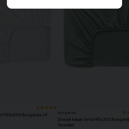
Borganäs
Vit 105x200 Borganäs of
Dra på lakan Grön 90x200 Borganä
Sweden