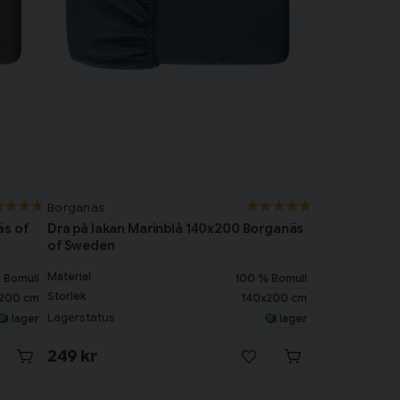
Borganäs
äs of
Dra på lakan Marinblå 140x200 Borganäs
of Sweden
Material
 Bomull
100 % Bomull
Storlek
200 cm
140x200 cm
Lagerstatus
I lager
I lager
249 kr