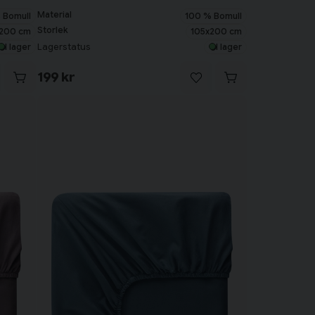
Material
 Bomull
100 % Bomull
Storlek
200 cm
105x200 cm
Lagerstatus
I lager
I lager
199 kr