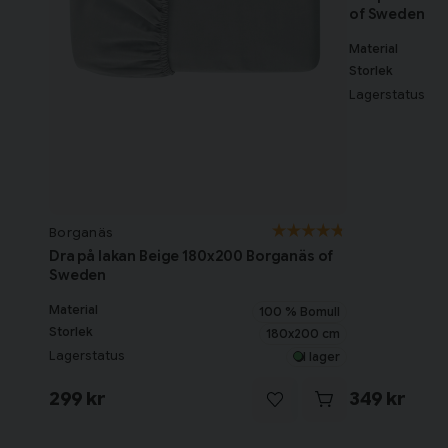
of Sweden
Material
Storlek
Lagerstatus
Borganäs
Dra på lakan Beige 180x200 Borganäs of
Sweden
Material
100 % Bomull
Storlek
180x200 cm
Lagerstatus
I lager
299 kr
349 kr