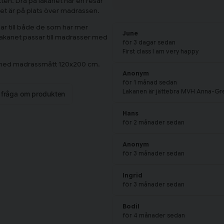
tten. Dra på lakanet har en resår
det är på plats över madrassen.
ssar till både de som har mer
June
 lakanet passar till madrasser med
för 3 dagar sedan
First class I am very happy
an med madrassmått 120x200 cm.
Anonym
för 1 månad sedan
Lakanen är jättebra MVH Anna-Gr
n fråga om produkten
Hans
för 2 månader sedan
Anonym
för 3 månader sedan
Ingrid
för 3 månader sedan
Bodil
för 4 månader sedan