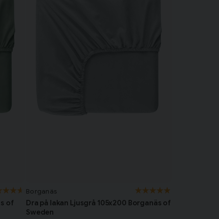
Borganäs
s of
Dra på lakan Ljusgrå 105x200 Borganäs of
Sweden