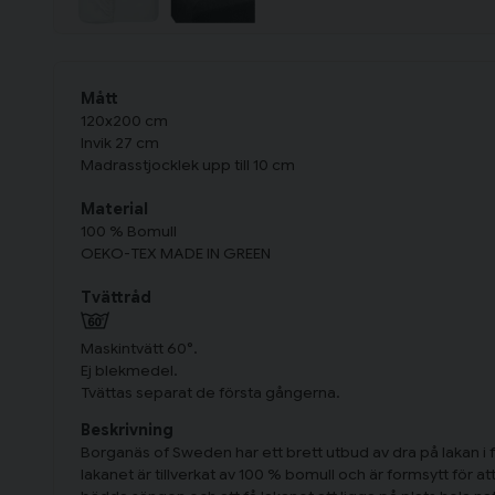
Mått
120x200 cm
Invik 27 cm
Madrasstjocklek upp till 10 cm
Material
100 % Bomull
OEKO-TEX MADE IN GREEN
Tvättråd
Maskintvätt 60°.
Ej blekmedel.
Tvättas separat de första gångerna.
Beskrivning
Borganäs of Sweden har ett brett utbud av dra på lakan i f
lakanet är tillverkat av 100 % bomull och är formsytt för a