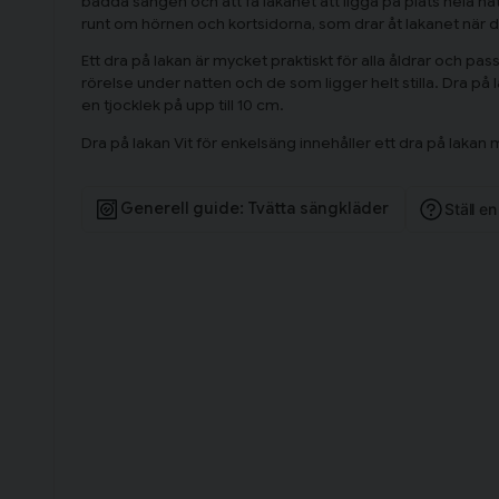
bädda sängen och att få lakanet att ligga på plats hela na
runt om hörnen och kortsidorna, som drar åt lakanet när 
Ett dra på lakan är mycket praktiskt för alla åldrar och pa
rörelse under natten och de som ligger helt stilla. Dra på
en tjocklek på upp till 10 cm.
Dra på lakan Vit för enkelsäng innehåller ett dra på lak
Generell guide: Tvätta sängkläder
Ställ e