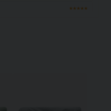
n för stort för madrassen . Meningen är ju att
 Så de blir inga fler beställningar Missnöjd