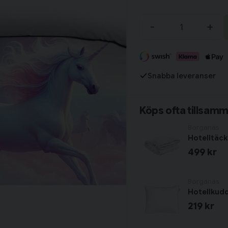
Tillagd i varukorgen
-
+
Fortsätt handla
Snabba leveranser
Har du alla tillbehör?
Köps ofta tillsam
Borganäs
Hotelltäc
499 kr
Borganäs
Hotellkud
219 kr