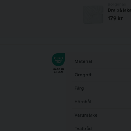
Borganäs
Dra på lak
179 kr
Material
Örngott
Färg
Hörnhål
Varumärke
Tvättråd