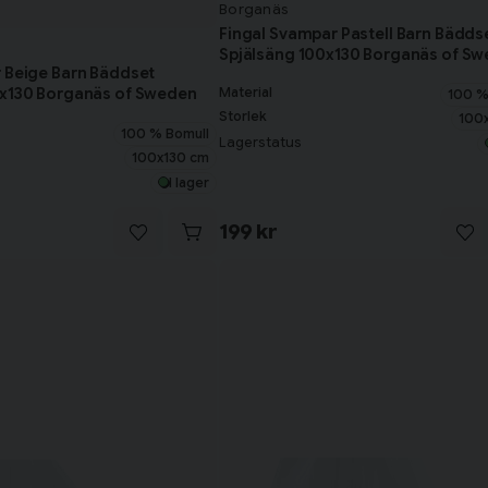
Borganäs
Fingal Svampar Pastell Barn Bädds
Spjälsäng 100x130 Borganäs of S
 Beige Barn Bäddset
0x130 Borganäs of Sweden
Material
100 %
Storlek
100
100 % Bomull
Lagerstatus
100x130 cm
I lager
199 kr