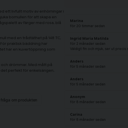
ett livfullt motiv av enhörningar i
juka bomullen för att skapa en
Marina
ågspalett av färger med rosa, blå
för 20 timmar sedan
ull med en trådtäthet på 148 TC,
Ingrid Maria Matilda
 För praktisk bäddning har
för 2 månader sedan
Väldigt fin och mjuk, ser ut precis
ttet har en kuvertöppning som
Anders
ar och drömmar. Med mått på
för 5 månader sedan
 det perfekt för enkelsängen.
Anders
för 5 månader sedan
Anonym
n fråga om produkten
för 8 månader sedan
Carina
för 8 månader sedan