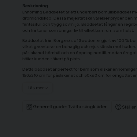
Beskrivning
Enhörning Bäddsetet är ett underbart bomullsbäddset med 
drömlandskap. Dessa majestätiska varelser pryder den m
fantasifull och trygg sovmiljö. Bäddsetet fångar en regnb
och lila toner som bringar liv till vilket barnrum som helst.
Bäddsetet från Borganäs of Sweden är gjort av 100 % bom
vilket garanterar en behaglig och mjuk känsla mot huden.
påslakanet hörnhål och en öppning nedtill, medan örngo
håller kudden säkert på plats.
Detta bäddset är perfekt för barn som älskar enhörning
150x210 cm för påslakanet och 50x60 cm för örngottet är
Läs mer
Generell guide: Tvätta sängkläder
Ställ e