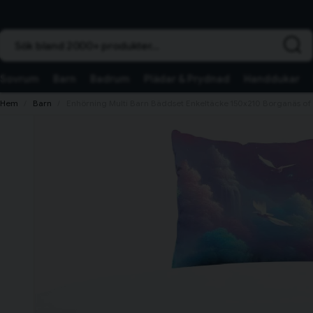
Sök bland 2000+ produkter...
Sovrum
Barn
Badrum
Plädar & Prydnad
Handdukar
Hem
Barn
Enhörning Multi Barn Bäddset Enkeltäcke 150x210 Borganäs o