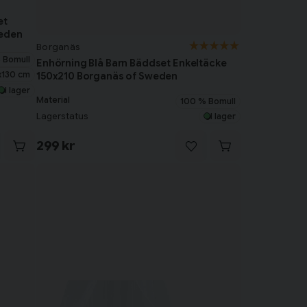
et
weden
Borganäs
 Bomull
Enhörning Blå Barn Bäddset Enkeltäcke
x130 cm
150x210 Borganäs of Sweden
I lager
Material
100 % Bomull
Lagerstatus
I lager
299 kr