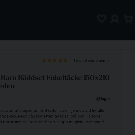
8 omdömen
 Barn Bäddset Enkeltäcke 150x210
eden
I lager
k bomull skapar en fantasifull sovmiljö med sitt livfulla
andskap. Regnbågspaletten av rosa, blå och lila toner
 till barnrummet. Perfekt för att skapa magiska drömmar!