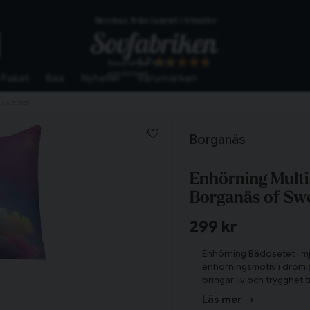
Skickas från lagret i Vinslöv
Snabba leveranser
4.7
Baserat på
10272
omdömen
Paket
Rea
Nyheter
Varumärken
f Sweden
Borganäs
Enhörning Multi
Borganäs of Sw
299 kr
Enhörning Bäddsetet i mju
enhörningsmotiv i dröml
bringar liv och trygghet
Läs mer