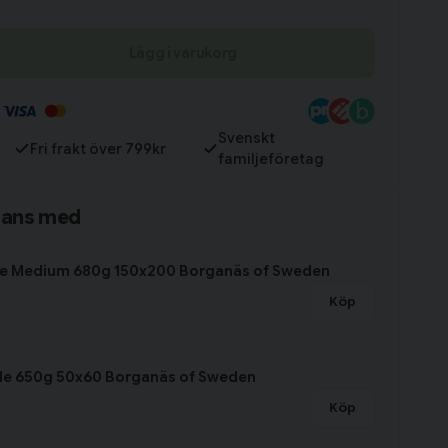
Lägg i varukorg
Till varukorg
Svenskt
Fri frakt över 799kr
familjeföretag
mans med
ke Medium 680g 150x200 Borganäs of Sweden
Köp
de 650g 50x60 Borganäs of Sweden
Köp