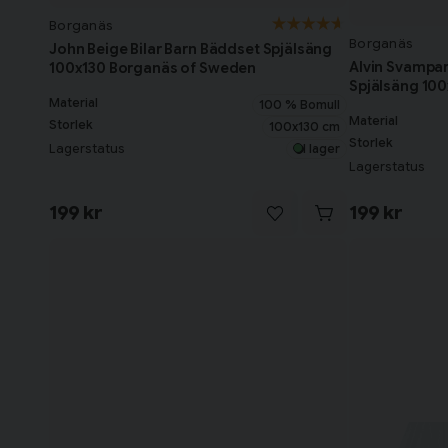
Borganäs
Borganäs
John Beige Bilar Barn Bäddset Spjälsäng
Alvin Svampar
100x130 Borganäs of Sweden
Spjälsäng 10
Material
100 % Bomull
Material
Storlek
100x130 cm
Storlek
Lagerstatus
I lager
Lagerstatus
199 kr
199 kr