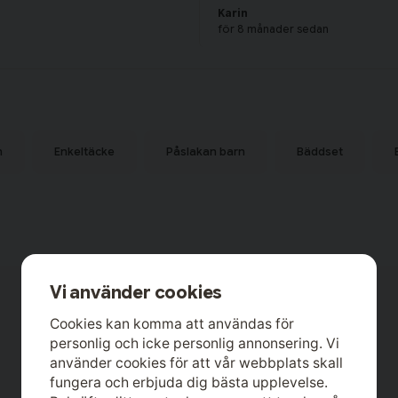
Karin
för 8 månader sedan
Kent
för 8 månader sedan
n
Enkeltäcke
Påslakan barn
Bäddset
Vi använder cookies
Cookies kan komma att användas för
personlig och icke personlig annonsering. Vi
använder cookies för att vår webbplats skall
fungera och erbjuda dig bästa upplevelse.