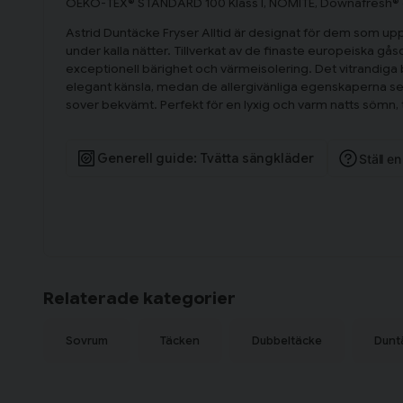
OEKO-TEX® STANDARD 100 Klass I, NOMITE, Downafresh®
Astrid Duntäcke Fryser Alltid är designat för dem som up
under kalla nätter. Tillverkat av de finaste europeiska gå
exceptionell bärighet och värmeisolering. Det vitrandiga
elegant känsla, medan de allergivänliga egenskaperna ser 
sover bekvämt. Perfekt för en lyxig och varm natts sömn, t
Generell guide: Tvätta sängkläder
Ställ e
Relaterade kategorier
Sovrum
Täcken
Dubbeltäcke
Dunt