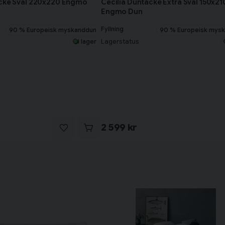
äcke Sval 220x220 Engmo
Cecilia Duntäcke Extra Sval 150x21
Engmo Dun
Fyllning
90 % Europeisk myskanddun
90 % Europeisk mys
Lagerstatus
I lager
2 599 kr