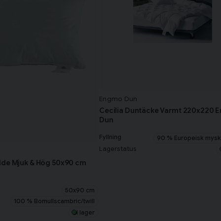
Engmo Dun
Cecilia Duntäcke Varmt 220x220 
Dun
Fyllning
90 % Europeisk mys
Lagerstatus
dde Mjuk & Hög 50x90 cm
50x90 cm
100 % Bomullscambric/twill
I lager