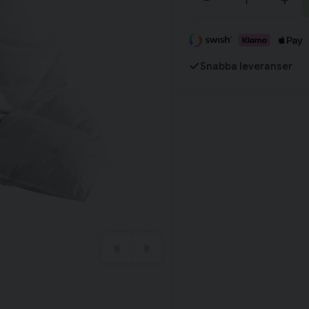
-
+
Fortsätt handla
Har du alla tillbehör?
Snabba leveranser