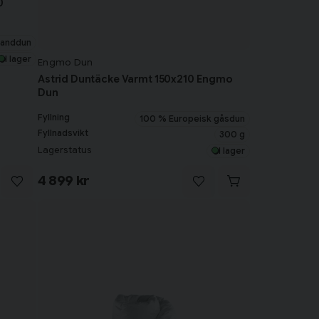
0
kanddun
I lager
Engmo Dun
Astrid Duntäcke Varmt 150x210 Engmo
Dun
Fyllning
100 % Europeisk gåsdun
Fyllnadsvikt
300 g
Lagerstatus
I lager
4 899 kr