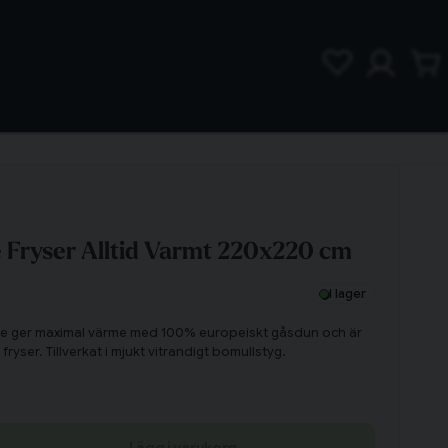
 Fryser Alltid Varmt 220x220 cm
I lager
cke ger maximal värme med 100% europeiskt gåsdun och är
 fryser. Tillverkat i mjukt vitrandigt bomullstyg.
Lägg i varukorg