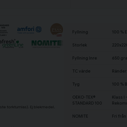
Fyllning
100 % 
Storlek
220x22
Fyllning Inre
650 gr
TC värde
Ränder:
Tyg
100 % 
OEKO-TEX®
Klass I
STANDARD 100
Rekomm
te torktumlas). Ej blekmedel.
NOMITE
Fri från