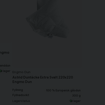
Engmo
kanddun
I lager
Engmo Dun
Astrid Duntäcke Extra Svalt 220x220
Engmo Dun
Fyllning
100 % Europeisk gåsdun
Fyllnadsvikt
300 g
Lagerstatus
I lager