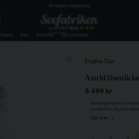
60 dagars öppet köp
Skickas från lagret i Vinslöv
4.7
Baserat på
10261
Snabba leveranser
omdömen
Paket
Rea
Nyheter
Varumärken
armt 220x220 cm
Engmo Dun
Astrid Duntäcke
6 499 kr
Det lyxiga Astrid Duntä
perfekt för dig som alltid
Läs mer
Tillagd i varukorgen