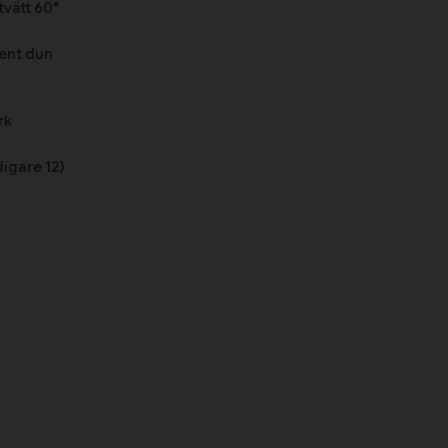
vätt 60°
rent dun
rk
digare 12)