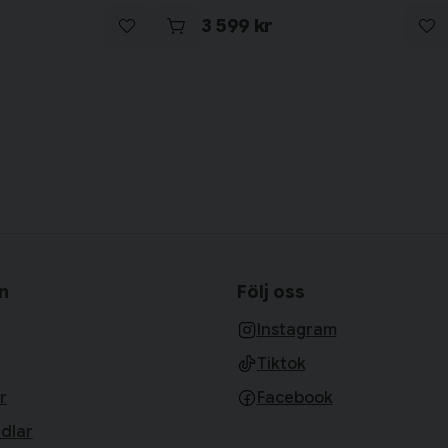
3 599 kr
n
Följ oss
Instagram
Tiktok
r
Facebook
dlar