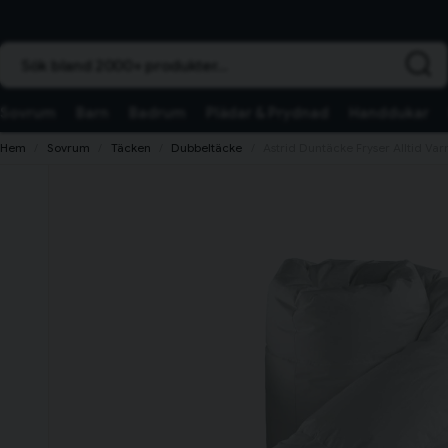
Sök bland 2000+ produkter...
Sovrum
Barn
Badrum
Plädar & Prydnad
Handdukar
Hem
Sovrum
Täcken
Dubbeltäcke
Astrid Duntäcke Fryser Alltid V