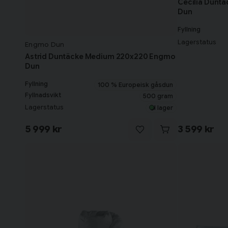
Cecilia Dunt
Dun
Fyllning
Lagerstatus
Engmo Dun
Astrid Duntäcke Medium 220x220 Engmo
Dun
Fyllning
100 % Europeisk gåsdun
Fyllnadsvikt
500 gram
Lagerstatus
I lager
5 999 kr
3 599 kr