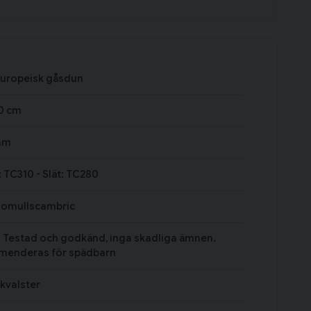
Europeisk gåsdun
0 cm
am
 TC310 - Slät: TC280
Bomullscambric
 - Testad och godkänd, inga skadliga ämnen.
enderas för spädbarn
 kvalster