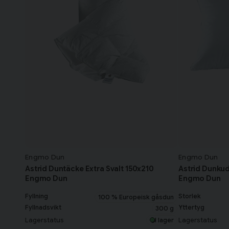
Engmo Dun
Engmo Dun
Astrid Duntäcke Extra Svalt 150x210
Astrid Dunku
Engmo Dun
Engmo Dun
Fyllning
Storlek
100 % Europeisk gåsdun
Fyllnadsvikt
Yttertyg
300 g
Lagerstatus
Lagerstatus
I lager