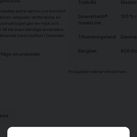
 greenLine
Tvättråd
Maskint
pskattar extra värme och komfort
Downafresh®
100 % 
sdunen, erbjuder detta täcke en
GreenLine
 bomullstyget ger en mjuk och
till att även känsliga användare
illverkat med stolthet i Danmark.
Tillverkningsland
Danma
Bärighet
800 (ti
n fråga om produkten
äcke