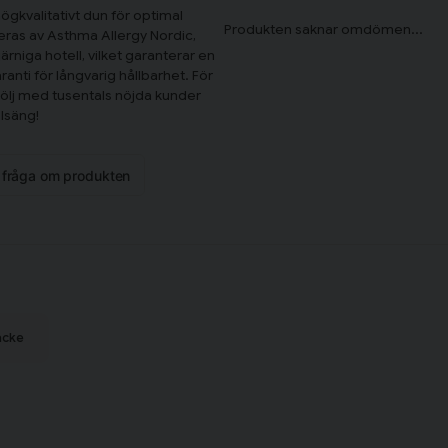
ögkvalitativt dun för optimal
ras av Asthma Allergy Nordic,
järniga hotell, vilket garanterar en
anti för långvarig hållbarhet. För
ölj med tusentals nöjda kunder
elsäng!
n fråga om produkten
äcke