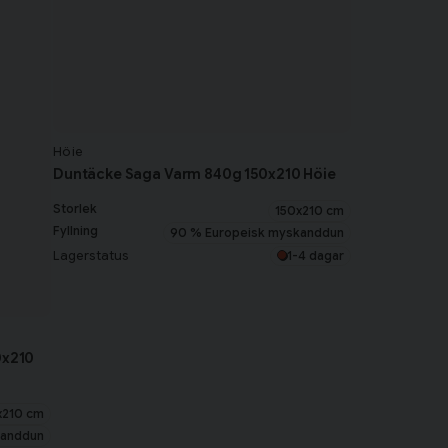
Höie
Duntäcke Saga Varm 840g 150x210 Höie
Storlek
150x210 cm
Fyllning
90 % Europeisk myskanddun
Lagerstatus
1-4 dagar
0x210
x210 cm
kanddun