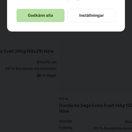
Godkänn alla
Inställningar
 Svalt 240g 150x210 Höie
150x210 cm
90 % Europeisk myskanddun
1-4 dagar
Höie
Duntäcke Saga Extra Svalt 144g 15
Höie
Storlek
150
Fyllning
90 % Europeisk mys