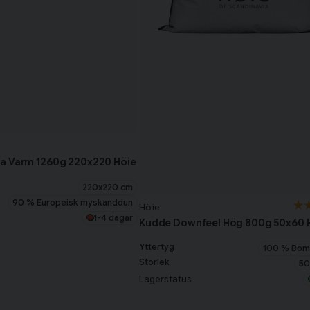
a Varm 1260g 220x220 Höie
220x220 cm
90 % Europeisk myskanddun
Höie
1-4 dagar
Kudde Downfeel Hög 800g 50x60 
Yttertyg
100 % Bomu
Storlek
50
Lagerstatus