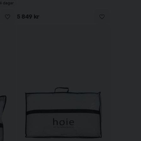
4 dagar
5 849 kr