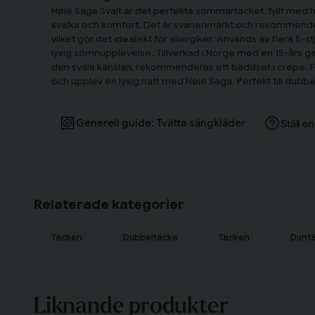
Høie Saga Svalt är det perfekta sommartäcket, fyllt med h
svalka och komfort. Det är svanenmärkt och rekommende
vilket gör det idealiskt för allergiker. Används av flera 5-st
lyxig sömnupplevelse. Tillverkad i Norge med en 15-års gar
den svala känslan, rekommenderas ett bäddset i crepe. F
och upplev en lyxig natt med Høie Saga. Perfekt till dubb
Generell guide: Tvätta sängkläder
Ställ e
Relaterade kategorier
Täcken
Dubbeltäcke
Täcken
Dunt
Liknande produkter