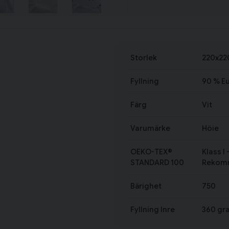
Storlek
220x22
Fyllning
90 % E
Färg
Vit
Varumärke
Höie
OEKO-TEX®
Klass I
STANDARD 100
Rekomm
Bärighet
750
Fyllning Inre
360 gr