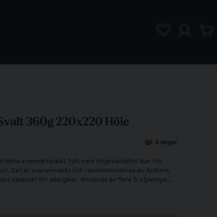
Svalt 360g 220x220 Höie
1-4 dagar
erfekta sommartäcket, fyllt med högkvalitativt dun för
fort. Det är svanenmärkt och rekommenderas av Asthma
 det idealiskt för allergiker. Används av flera 5-stjärniga
 en lyxig sömnupplevelse.