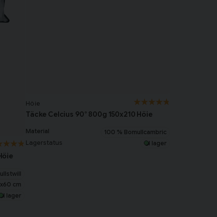
Höie
Täcke Celcius 90° 800g 150x210 Höie
Material
100 % Bomullcambric
Lagerstatus
I lager
Höie
llstwill
x60 cm
I lager