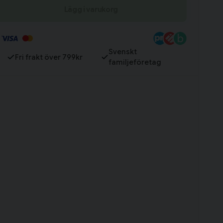
Lägg i varukorg
Till varukorg
Svenskt
Fri frakt över 799kr
familjeföretag