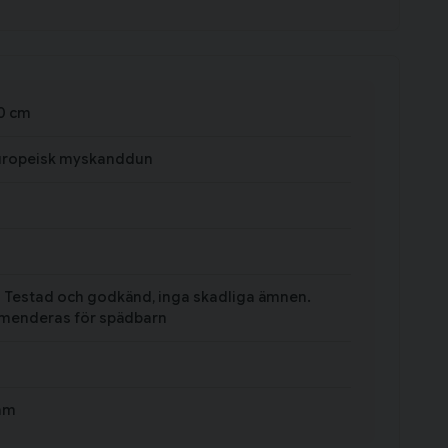
0 cm
uropeisk myskanddun
 - Testad och godkänd, inga skadliga ämnen.
enderas för spädbarn
am