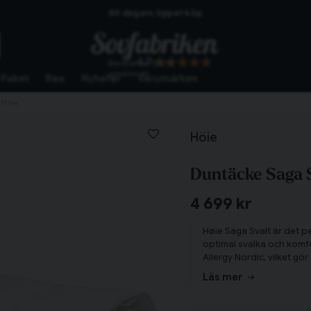
60 dagars öppet köp
Skickas från lagret i Vinslöv
4.7
Baserat på
10273
Snabba leveranser
omdömen
Paket
Rea
Nyheter
Varumärken
 Höie
Höie
Duntäcke Saga 
4 699 kr
Høie Saga Svalt är det p
optimal svalka och kom
Allergy Nordic, vilket gör
hotell, vilket garanterar
Läs mer