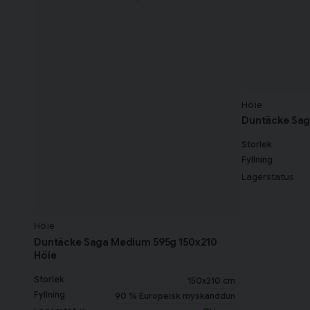
Höie
Duntäcke Saga
Storlek
Fyllning
Lagerstatus
Höie
Duntäcke Saga Medium 595g 150x210
Höie
Storlek
150x210 cm
Fyllning
90 % Europeisk myskanddun