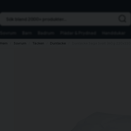
Sök bland 2000+ produkter...
Sovrum
Barn
Badrum
Plädar & Prydnad
Handdukar
Hem
Sovrum
Täcken
Duntäcke
Duntäcke Saga Svalt 360g 220x220