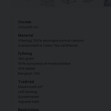
Storlek
220x220 cm
Material
Yttertyg: 100% ekologisk bomull cambric
Svanenmärkt & Oeko-Tex certifierad
Fyllning
360 gram
90% europeisk vit mysksanddun
10% fjäder
Bärighet: 750
Tvättråd
Maskintvätt 60°
Lätt tumling
Ej blekmedel
Separat tvätt
Beskrivning