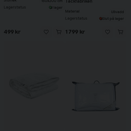
Storlek
Täckfabriken
150x200 cm
Lagerstatus
I lager
Material
Ullvadd
Lagerstatus
Slut på lager
499 kr
1 799 kr