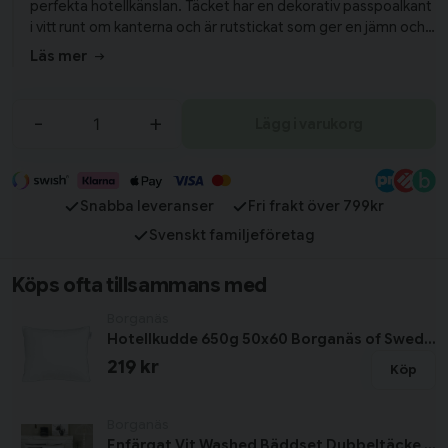
perfekta hotellkänslan. Täcket har en dekorativ passpoalkant
i vitt runt om kanterna och är rutstickat som ger en jämn och
fin fördelning av fyllningen. Fyllningen består av 1350 gram
Läs mer
hollofill som hjälper till att skapa den underbart mjuka känslan
att ha svept runt om sig i sängen. Investera i ett dubbeltäcke i
en hög kvalitet idag och mys tillsammans med nära och kära!
-
+
Lägg i varukorg
Snabba leveranser
Fri frakt över 799kr
Svenskt familjeföretag
Köps ofta tillsammans med
Borganäs
Hotellkudde 650g 50x60 Borganäs of Sweden
219 kr
Köp
Borganäs
Enfärgat Vit Washed Bäddset Dubbeltäcke 220x210 Borganäs of Sweden