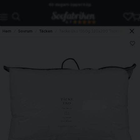
60 dagars öppet köp
Skickas från lagret i Vinslöv
4.7
Snabba leveranser
Hem
Sovrum
Täcken
Täcke Eko 1350g 220x200 Täckfabriken