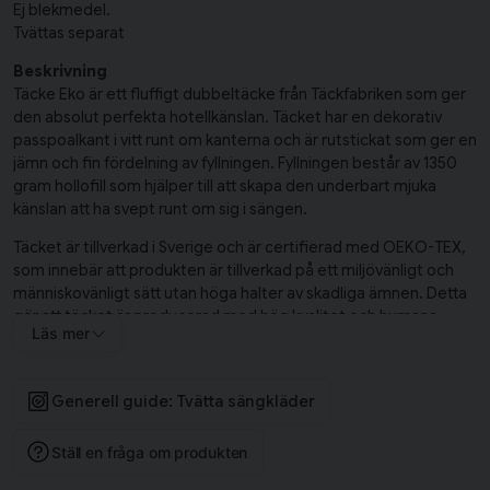
Ej blekmedel.
Tvättas separat
Beskrivning
Täcke Eko är ett fluffigt dubbeltäcke från Täckfabriken som ger
den absolut perfekta hotellkänslan. Täcket har en dekorativ
passpoalkant i vitt runt om kanterna och är rutstickat som ger en
jämn och fin fördelning av fyllningen. Fyllningen består av 1350
gram hollofill som hjälper till att skapa den underbart mjuka
känslan att ha svept runt om sig i sängen.
Täcket är tillverkad i Sverige och är certifierad med OEKO-TEX,
som innebär att produkten är tillverkad på ett miljövänligt och
människovänligt sätt utan höga halter av skadliga ämnen. Detta
gör att täcket är producerad med hög kvalitet och humana
Läs mer
värderingar. Investera i ett dubbeltäcke i en hög kvalitet idag
och mys tillsammans med nära och kära!
Täcke Eko 1350g innehåller ett dubbeltäcke i storleken 220x200
Generell guide: Tvätta sängkläder
cm.
Ställ en fråga om produkten
Tillverkad i Sverige 🇸🇪