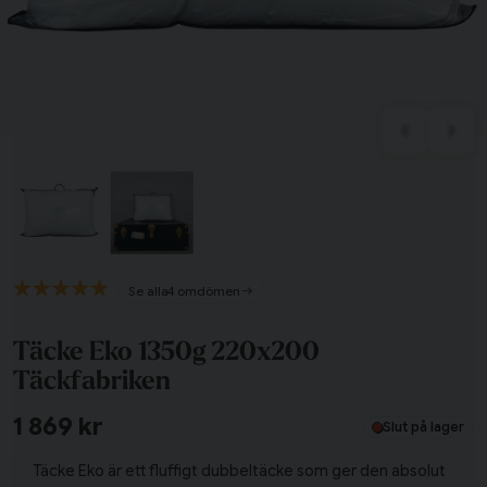
Tillagd i varukorgen
4 omdömen
Till varukorg
Täcke Eko 1350g 220x200
Fortsätt handla
Täckfabriken
1 869 kr
Har du alla tillbehör?
Slut på lager
Täcke Eko är ett fluffigt dubbeltäcke som ger den absolut