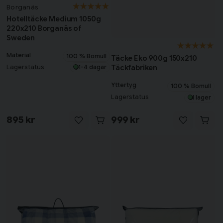
Borganäs
Hotelltäcke Medium 1050g
220x210 Borganäs of
Sweden
Material
100 % Bomull
Täcke Eko 900g 150x210
Täckfabriken
Lagerstatus
1-4 dagar
Yttertyg
100 % Bomull
Lagerstatus
I lager
895 kr
999 kr