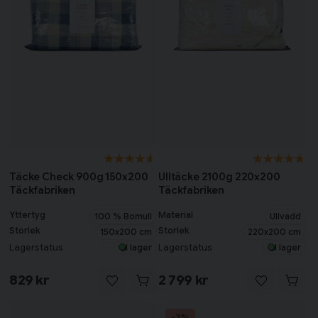
Täcke Check 900g 150x200
Ulltäcke 2100g 220x200
Täckfabriken
Täckfabriken
Yttertyg
Material
100 % Bomull
Ullvadd
Storlek
Storlek
150x200 cm
220x200 cm
Lagerstatus
Lagerstatus
I lager
I lager
829 kr
2 799 kr
-7%