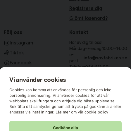
Registrera dig
Glömt lösenord?
Följ oss
Kontakt
Hör av dig till oss!
Instagram
Måndag–Fredag 10.00–14.00
Tiktok
e-
info@sovfabriken.se
post:
Facebook
Telefon:
044-813 00
Sovfabriken AB
Vi använder cookies
Björkhagavägen 11
28832 Vinslöv
Cookies kan komma att användas för personlig och icke
Medlemmar i:
personlig annonsering. Vi använder cookies för att vår
webbplats skall fungera och erbjuda dig bästa upplevelse.
Bekräfta ditt samtycke genom att trycka på godkänn alla eller
anpassa via inställningar. Läs mer om vår
cookie policy
Godkänn alla
Sovfabriken © 2026 Alla rättigheter reserverade