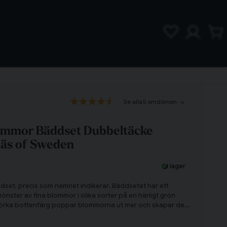
5 omdömen
lommor Bäddset Dubbeltäcke
äs of Sweden
I lager
bäddset, precis som namnet indikerar. Bäddsetet har ett
önster av fina blommor i olika sorter på en härligt grön
örka bottenfärg poppar blommorna ut mer och skapar den
etet. Abigail är till för den som vill ta in ett fint blommotiv i
ar looken av blomster!