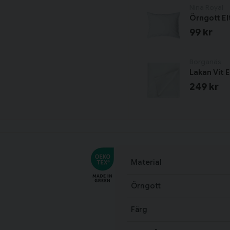
Nina Royal
Örngott El
99 kr
Borganäs
Lakan Vit 
249 kr
Material
Örngott
Färg