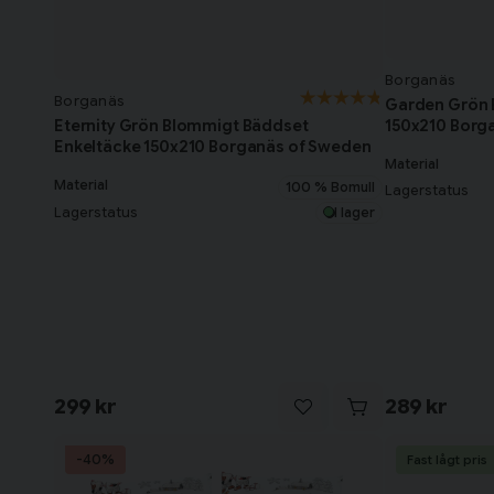
Borganäs
Borganäs
Garden Grön 
150x210 Borg
Eternity Grön Blommigt Bäddset
Enkeltäcke 150x210 Borganäs of Sweden
Material
Material
100 % Bomull
Lagerstatus
Lagerstatus
I lager
299 kr
289 kr
-40%
Fast lågt pris