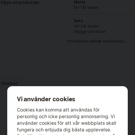
n fråga om produkten
Maria
för 1 år sedan
Sara
för 2 år sedan
Snyggt och skönt
Bäddset
Vi använder cookies
Cookies kan komma att användas för
personlig och icke personlig annonsering. Vi
använder cookies för att vår webbplats skall
fungera och erbjuda dig bästa upplevelse.