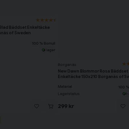
Blad Bäddset Enkeltäcke
anäs of Sweden
100 % Bomull
I lager
Borganäs
New Dawn Blommor Rosa Bäddset
Enkeltäcke 150x210 Borganäs of 
Material
100 %
Lagerstatus
1-
299 kr