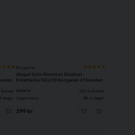
Borganäs
Abigail Grön Blommor Bäddset
Sweden
Enkeltäcke 150x210 Borganäs of Sweden
Material
 Bomull
100 % Bomull
Lagerstatus
4 dagar
1-4 dagar
299 kr