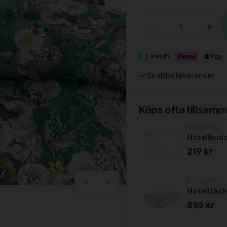
Tillagd i varukorgen
-
+
Fortsätt handla
Snabba leveranser
Har du alla tillbehör?
Köps ofta tillsam
Borganäs
Hotellkud
219 kr
Borganäs
Hotelltäc
895 kr