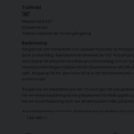
Tvättråd
Maskintvätt 60°.
Ej blekmedel.
Tvättas separat de första gångerna.
Beskrivning
Abigail har ett romantiskt och vackert mönster av fina bl
grön bottenfärg. Bäddsetet är tillverkat av 100 % bomull 
som bidrar till intrycket av både en sommaräng och en b
mörka bottenfärgen hjälper till att få blommorna att stå 
sätt. Abigail är till för den som vill ta in ett fint blommo
av blomster!
Abigail har en trådtäthet på 144 TC som gör att sängkläder
För en enkel bäddning så har påslakanet hörnhål upptill o
har en kuvertöppning som ser till att kudden hålls på plat
Abigail Blommor Grön för dubbeltäcke innehåller ett pås
örngott 50x60 cm.
Läs mer