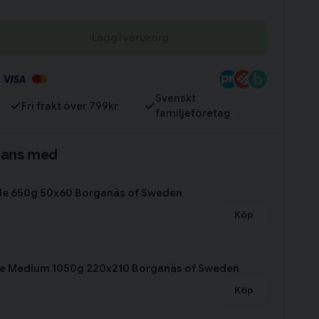
Lägg i varukorg
Till varukorg
Svenskt
Fri frakt över 799kr
familjeföretag
mans med
de 650g 50x60 Borganäs of Sweden
Köp
ke Medium 1050g 220x210 Borganäs of Sweden
Köp