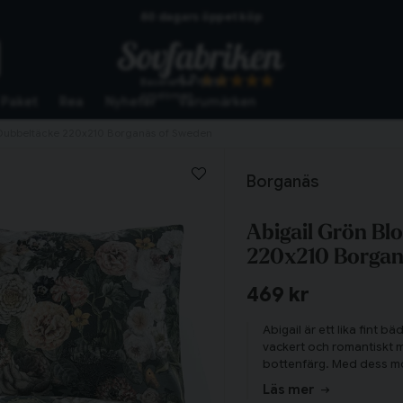
60 dagars öppet köp
Skickas från lagret i Vinslöv
4.7
Baserat på
10267
Snabba leveranser
omdömen
Paket
Rea
Nyheter
Varumärken
Dubbeltäcke 220x210 Borganäs of Sweden
Borganäs
Abigail Grön B
220x210 Borgan
469 kr
Abigail är ett lika fint 
vackert och romantiskt m
bottenfärg. Med dess m
unika karaktären till bädds
Läs mer
sovrummet och som älsk