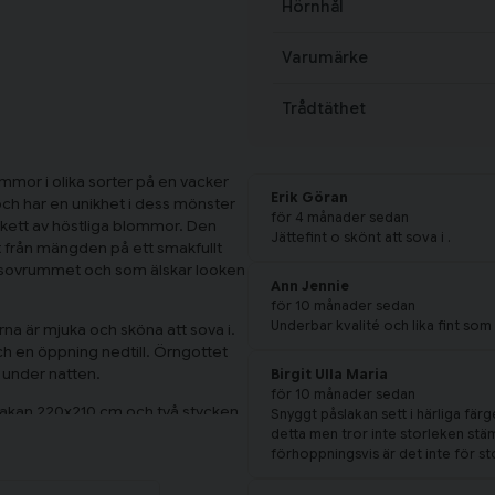
Hörnhål
Varumärke
Trådtäthet
ommor i olika sorter på en vacker
Erik Göran
och har en unikhet i dess mönster
för 4 månader sedan
ukett av höstliga blommor. Den
Jättefint o skönt att sova i .
ut från mängden på ett smakfullt
tiv i sovrummet och som älskar looken
Ann Jennie
för 10 månader sedan
Underbar kvalité och lika fint som
na är mjuka och sköna att sova i.
ch en öppning nedtill. Örngottet
s under natten.
Birgit Ulla Maria
för 10 månader sedan
lakan 220x210 cm och två stycken
Snyggt påslakan sett i härliga fär
detta men tror inte storleken stä
förhoppningsvis är det inte för stor