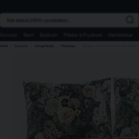
Sök bland 2000+ produkter...
Sovrum
Barn
Badrum
Plädar & Prydnad
Handdukar
Hem
Sovrum
Sängkläder
Påslakan
Abigail Grön Blommor Bäddset 