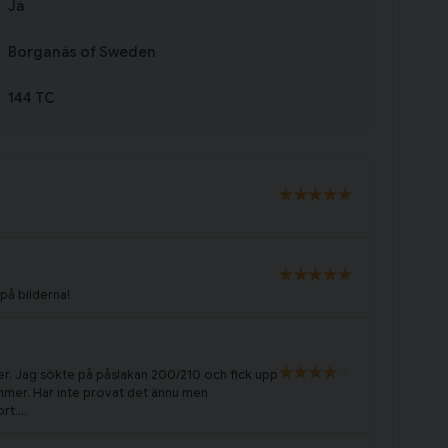
Ja
Borganäs of Sweden
144 TC
 på bilderna!
ger. Jag sökte på påslakan 200/210 och fick upp
mmer. Har inte provat det ännu men
t....