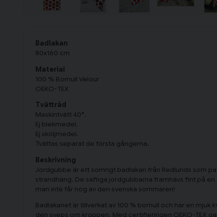
Badlakan
80x160 cm
Material
100 % Bomull Velour
OEKO-TEX
Tvättråd
Maskintvätt 40°.
Ej blekmedel.
Ej sköljmedel.
Tvättas separat de första gångerna.
Beskrivning
Jordgubbe är ett somrigt badlakan från Redlunds som pas
strandhäng. De saftiga jordgubbarna framhävs fint på en vit
man inte får nog av den svenska sommaren!
Badlakanet är tillverkat av 100 % bomull och har en mjuk k
den sveps om kroppen. Med certifieringen OEKO-TEX gar