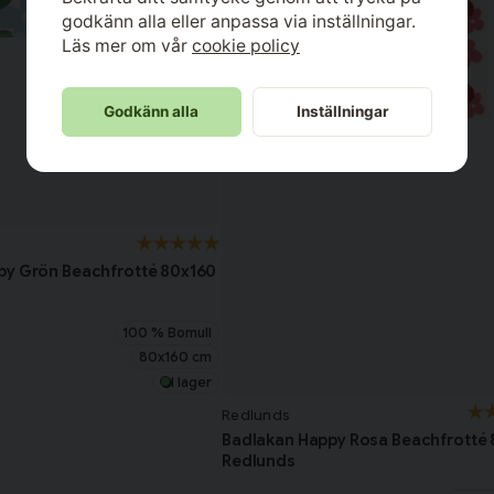
godkänn alla eller anpassa via inställningar.
Läs mer om vår
cookie policy
Godkänn alla
Inställningar
py Grön Beachfrotté 80x160
100 % Bomull
80x160 cm
I lager
Redlunds
Badlakan Happy Rosa Beachfrotté
Redlunds