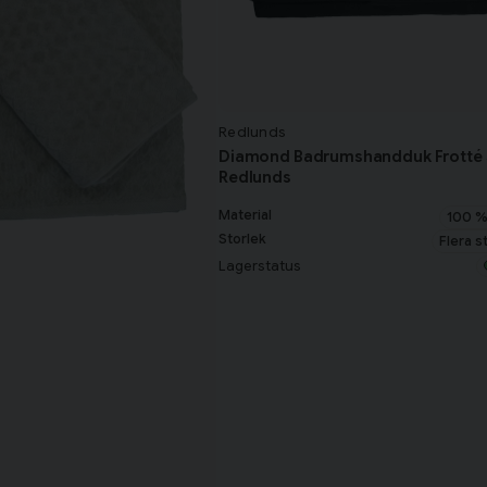
Redlunds
Diamond Badrumshandduk Frotté 
Redlunds
Material
100 %
Storlek
Flera s
Lagerstatus