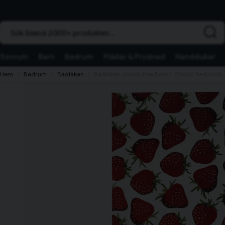
Sök bland 2000+ produkter...
Sovrum
Barn
Badrum
Plädar & Prydnad
Handdukar
Hem
Badrum
Badlakan
Badlakan Jordgubbe Beach 80x160 Redlunds