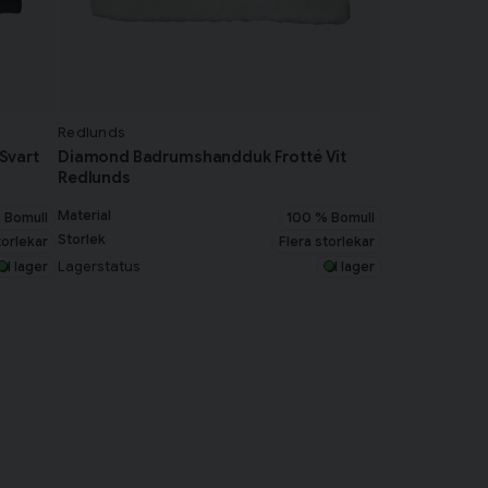
Redlunds
Svart
Diamond Badrumshandduk Frotté Vit
Redlunds
Material
 Bomull
100 % Bomull
Storlek
torlekar
Flera storlekar
Lagerstatus
I lager
I lager