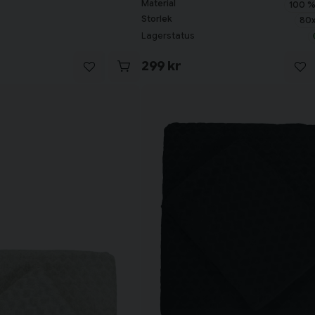
Material
100 %
Storlek
80x
Lagerstatus
299 kr