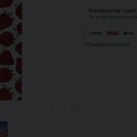
Tillagd i varukorgen
Produkten har utgått
Tyvärr har denna produk
Fortsätt handla
Snabba leveranser
Har du alla tillbehör?