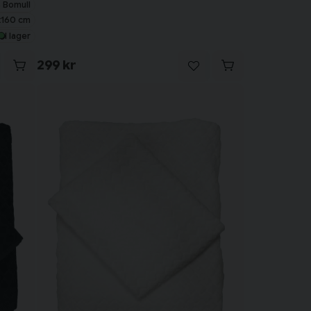
 Bomull
160 cm
I lager
299 kr