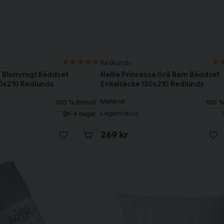
Redlunds
Nellie Prinsessa Grå Barn Bäddset
i Blommigt Bäddset
Enkeltäcke 150x210 Redlunds
50x210 Redlunds
Material
100 %
100 % Bomull
Lagerstatus
1-4 dagar
269 kr