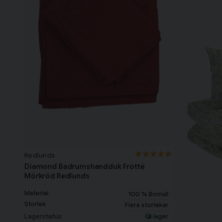
Redlunds
Diamond Badrumshandduk Frotté
Mörkröd Redlunds
Material
100 % Bomull
Storlek
Flera storlekar
Lagerstatus
I lager