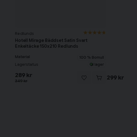
Redlunds
Hotell Mirage Bäddset Satin Svart
Enkeltäcke 150x210 Redlunds
Material
100 % Bomull
Lagerstatus
I lager
289 kr
299 kr
349 kr