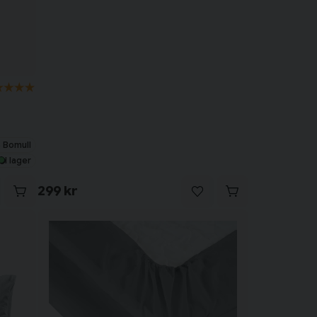
 Bomull
I lager
299 kr