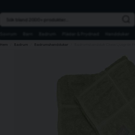
Sök bland 2000+ produkter...
Sovrum
Barn
Badrum
Plädar & Prydnad
Handdukar
Hem
Badrum
Badrumshanddukar
Badrumshandduk Chess Ljusgrön Fr