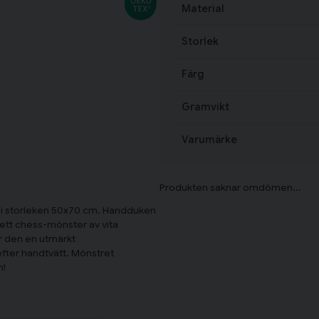
Material
Storlek
Färg
Gramvikt
Varumärke
i storleken 50x70 cm. Handduken
d ett chess-mönster av vita
år den en utmärkt
efter handtvätt. Mönstret
m!