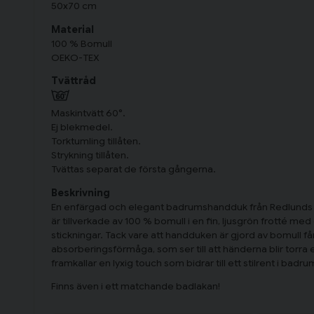
50x70 cm
Material
100 % Bomull
OEKO-TEX
Tvättråd
Maskintvätt 60°.
Ej blekmedel.
Torktumling tillåten.
Strykning tillåten.
Tvättas separat de första gångerna.
Beskrivning
En enfärgad och elegant badrumshandduk från Redlunds 
är tillverkade av 100 % bomull i en fin, ljusgrön frotté me
stickningar. Tack vare att handduken är gjord av bomull f
absorberingsförmåga, som ser till att händerna blir torra 
framkallar en lyxig touch som bidrar till ett stilrent i badru
Finns även i ett matchande badlakan!