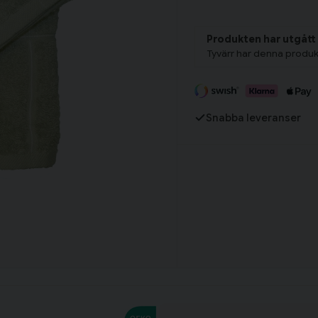
Produkten har utgått
Fortsätt handla
Tyvärr har denna produk
Har du alla tillbehör?
Snabba leveranser