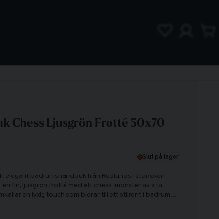
 Chess Ljusgrön Frotté 50x70
Slut på lager
h elegant badrumshandduk från Redlunds i storleken
n fin, ljusgrön frotté med ett chess-mönster av vita
kallar en lyxig touch som bidrar till ett stilrent i badrum.
d Chess matchande badlakan!