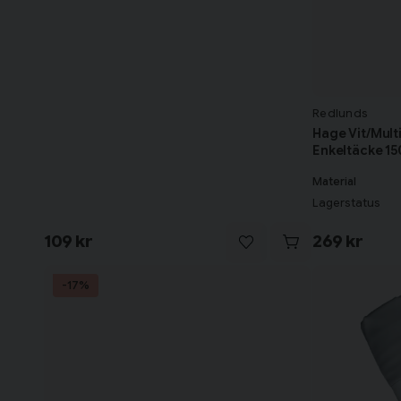
Redlunds
Hage Vit/Mult
Enkeltäcke 1
Material
Lagerstatus
109 kr
269 kr
-17%