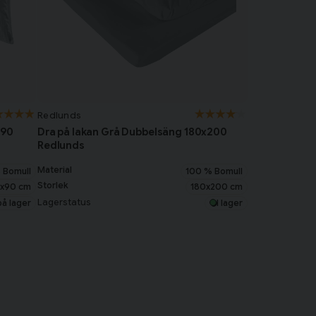
Redlunds
x90
Dra på lakan Grå Dubbelsäng 180x200
Redlunds
Material
 Bomull
100 % Bomull
Storlek
x90 cm
180x200 cm
Lagerstatus
på lager
I lager