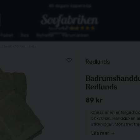
60 dagars öppet köp
Skickas från lagret i Vinslöv
4.7
Baserat på
10254
Snabba leveranser
omdömen
Paket
Rea
Nyheter
Varumärken
otté 50x70 Redlunds
Redlunds
Badrumshandduk
Redlunds
89 kr
Chess är en enfärgad oc
50x70 cm. Handduken är e
stickningar. Mönstret fram
Lyxa till badrummet me
Läs mer
Tillagd i varukorgen