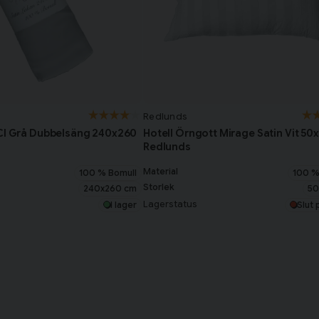
Redlunds
BCI Grå Dubbelsäng 240x260
Hotell Örngott Mirage Satin Vit 50
Redlunds
Material
100 % Bomull
100 %
Storlek
240x260 cm
50
Lagerstatus
I lager
Slut 