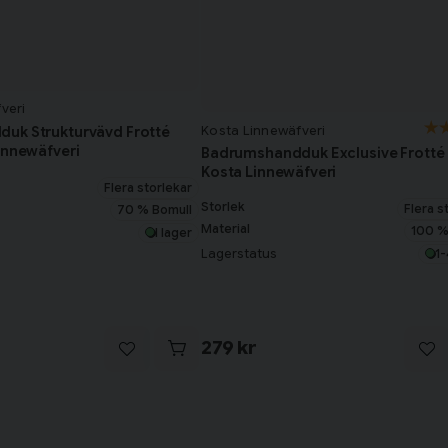
veri
Kosta Linnewäfveri
uk Strukturvävd Frotté
innewäfveri
Badrumshandduk Exclusive Frotté
Kosta Linnewäfveri
Flera storlekar
Storlek
Flera s
70 % Bomull
Material
100 %
I lager
Lagerstatus
1-
279 kr