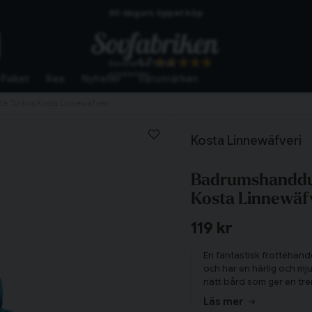
Skickas från lagret i Vinslöv
Snabba leveranser
4.7
Baserat på
10266
omdömen
Paket
Rea
Nyheter
Varumärken
é Turkos Kosta Linnewäfveri
Kosta Linnewäfveri
Badrumshandduk
Kosta Linnewäf
119 kr
En fantastisk frottéhan
och har en härlig och mj
nätt bård som ger en tre
storlekar och färger, s
Läs mer