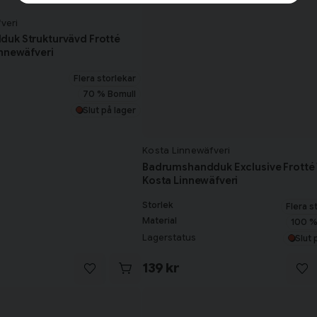
veri
uk Strukturvävd Frotté
nnewäfveri
Flera storlekar
70 % Bomull
Slut på lager
Kosta Linnewäfveri
Badrumshandduk Exclusive Frotté 
Kosta Linnewäfveri
Storlek
Flera s
Material
100 %
Lagerstatus
Slut 
139 kr