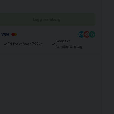
Till varukorg
Lägg i varukorg
Svenskt
Fri frakt över 799kr
familjeföretag