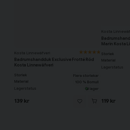
Kosta Linnewäf
Badrumshandd
Marin Kosta L
Kosta Linnewäfveri
Storlek
Badrumshandduk Exclusive Frotté Röd
Material
Kosta Linnewäfveri
Lagerstatus
Storlek
Flera storlekar
Material
100 % Bomull
Lagerstatus
I lager
139 kr
119 kr