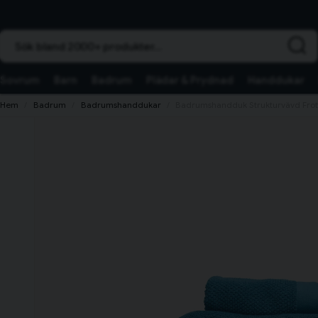
Sök bland 2000+ produkter...
Sovrum
Barn
Badrum
Plädar & Prydnad
Handdukar
Hem
Badrum
Badrumshanddukar
Badrumshandduk Strukturvävd Frott