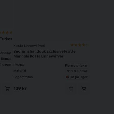
 Turkos
Kosta Linnewäfveri
Badrumshandduk Exclusive Frotté
torlekar
Marinblå Kosta Linnewäfveri
 Bomull
4 dagar
Storlek
Flera storlekar
Material
100 % Bomull
Lagerstatus
Slut på lager
139 kr