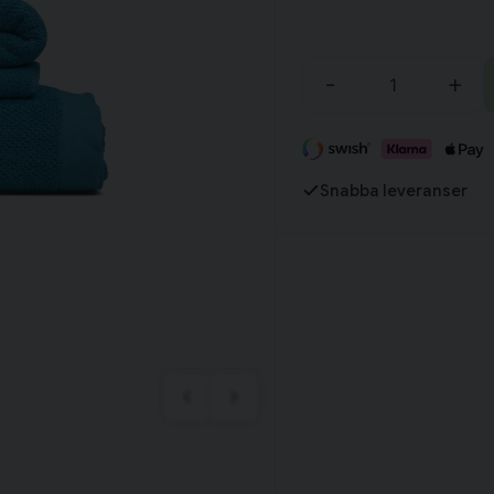
Tillagd i varukorgen
-
+
Fortsätt handla
Har du alla tillbehör?
Snabba leveranser