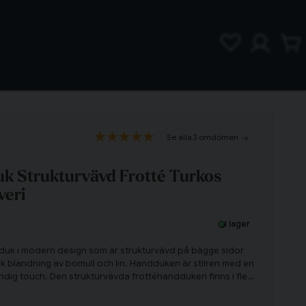
3 omdömen
 Strukturvävd Frotté Turkos
veri
I lager
dduk i modern design som är strukturvävd på bägge sidor
uk blandning av bomull och lin. Handduken är stilren med en
ndig touch. Den strukturvävda frottéhandduken finns i flera
om snyggt kan mixas och matchas med varandra!