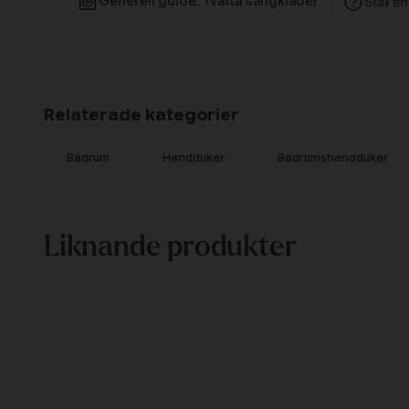
Generell guide: Tvätta sängkläder
Ställ e
Relaterade kategorier
Badrum
Handdukar
Badrumshanddukar
Liknande produkter