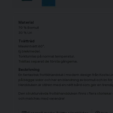
Material
70 % Bomull
30 % Lin
Tvättråd
Maskintvätt 60°.
Ej blekmedel.
Torktumlas på normal temperatur.
Tvättas separat de första gångerna.
Beskrivning
En fantastisk frottéhandduk i modern design från Kosta Li
på bägge sidor och har en blandning av bomull och lin f
Handduken är stilren med en nätt bård som ger en trendi
Den strukturvävda frottéhandduken finns i flera storlekar
och matchas med varandra!