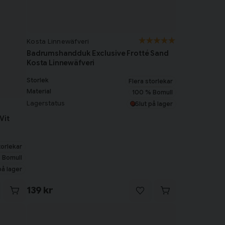
Kosta Linnewäfveri
Badrumshandduk Exclusive Frotté Sand
Kosta Linnewäfveri
Storlek
Flera storlekar
Material
100 % Bomull
Lagerstatus
Slut på lager
Vit
torlekar
 Bomull
på lager
139 kr