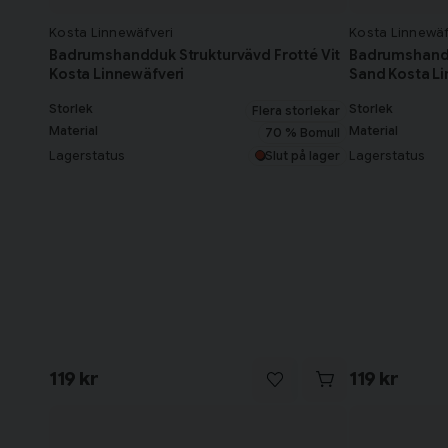
Kosta Linnewäfveri
Kosta Linnewäf
Badrumshandduk Strukturvävd Frotté Vit
Badrumshandd
Kosta Linnewäfveri
Sand Kosta Li
Storlek
Storlek
Flera storlekar
Material
Material
70 % Bomull
Lagerstatus
Lagerstatus
Slut på lager
119 kr
119 kr