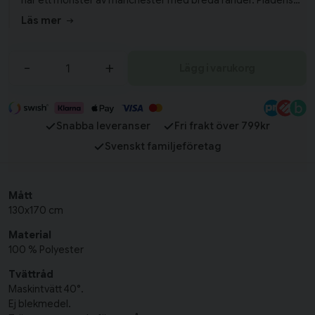
har ett mönster av manchester med breda ränder. Plädens
stilrena look passar in i alla sorters hem och det går enkelt att
Läs mer
styla till hemmets alla typer av textilier. Varför inte mixa och
matcha pläden med de andra färgerna från Baloo-serien?
-
+
Lägg i varukorg
Snabba leveranser
Fri frakt över 799kr
Svenskt familjeföretag
Mått
130x170 cm
Material
100 % Polyester
Tvättråd
Maskintvätt 40°.
Ej blekmedel.