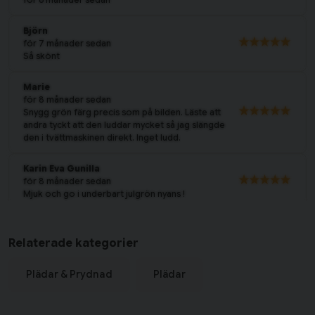
Björn
för 7 månader sedan
Så skönt
Marie
för 8 månader sedan
Snygg grön färg precis som på bilden. Läste att
andra tyckt att den luddar mycket så jag slängde
den i tvättmaskinen direkt. Inget ludd.
Karin Eva Gunilla
för 8 månader sedan
Mjuk och go i underbart julgrön nyans !
Jeanette Elisabeth
för 8 månader sedan
Relaterade kategorier
Mysig i soffan nu på vintern, kvalite'
Plädar & Prydnad
Plädar
Anne-Catarine
för 8 månader sedan