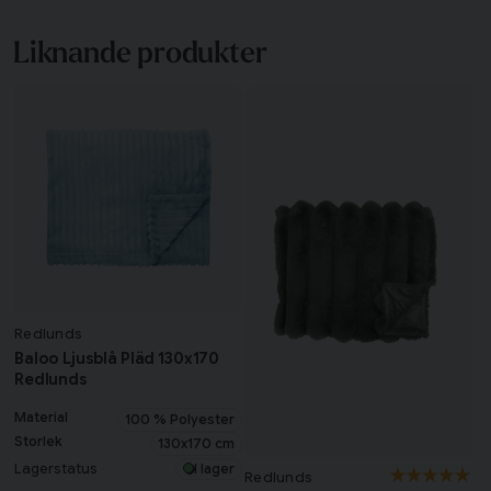
Helena Patricia
för 9 månader sedan
Liknande produkter
Mjuka och fina filtar. Luddade något i början. Precis
som beskrivet och färg som bilden.
Ingrid
för 9 månader sedan
Redlunds
Baloo Ljusblå Pläd 130x170
Redlunds
Material
100 % Polyester
Storlek
130x170 cm
Lagerstatus
I lager
Redlunds