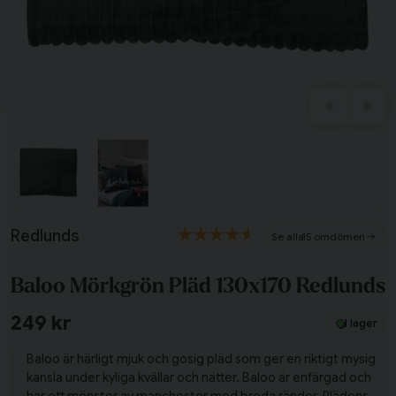
Tillagd i varukorgen
Redlunds
15 omdömen
Till varukorg
Baloo Mörkgrön Pläd 130x170 Redlunds
Fortsätt handla
249 kr
I lager
Har du alla tillbehör?
Baloo är härligt mjuk och gosig pläd som ger en riktigt mysig
känsla under kyliga kvällar och nätter. Baloo är enfärgad och