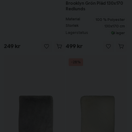
Brooklyn Grön Pläd 130x170
Redlunds
Material
100 % Polyester
Storlek
130x170 cm
Lagerstatus
I lager
249 kr
499 kr
-28%