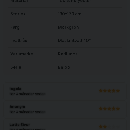
Material
100 % Polyester
Storlek
130x170 cm
Färg
Mörkgrön
Tvättråd
Maskintvätt 40°
Varumärke
Redlunds
Serie
Baloo
Ingela
för 3 månader sedan
Anonym
för 3 månader sedan
Lotta Eivor
för 6 månader sedan