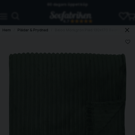
60 dagars öppet köp
Skickas från lagret i Vinslöv
4.7
Snabba leveranser
Hem
Plädar & Prydnad
Baloo Mörkgrön Pläd 130x170 Redlunds