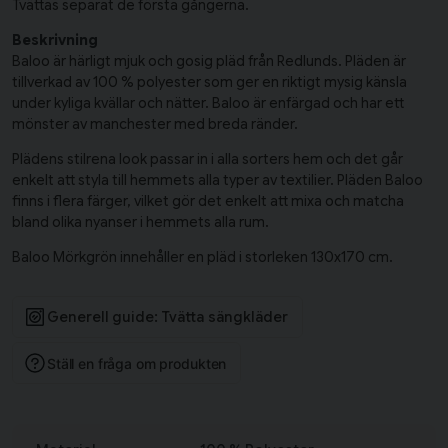
Tvättas separat de första gångerna.
Beskrivning
Baloo är härligt mjuk och gosig pläd från Redlunds. Pläden är
tillverkad av 100 % polyester som ger en riktigt mysig känsla
under kyliga kvällar och nätter. Baloo är enfärgad och har ett
mönster av manchester med breda ränder.
Plädens stilrena look passar in i alla sorters hem och det går
enkelt att styla till hemmets alla typer av textilier. Pläden Baloo
finns i flera färger, vilket gör det enkelt att mixa och matcha
bland olika nyanser i hemmets alla rum.
Baloo Mörkgrön innehåller en pläd i storleken 130x170 cm.
Generell guide: Tvätta sängkläder
Ställ en fråga om produkten