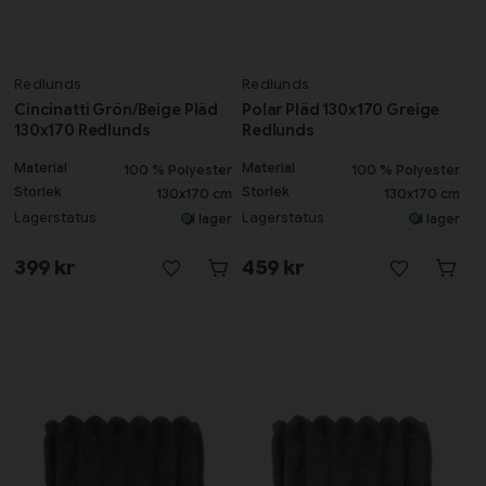
Redlunds
Redlunds
Cincinatti Grön/Beige Pläd
Polar Pläd 130x170 Greige
130x170 Redlunds
Redlunds
Material
Material
100 % Polyester
100 % Polyester
Storlek
Storlek
130x170 cm
130x170 cm
Lagerstatus
Lagerstatus
I lager
I lager
399 kr
459 kr