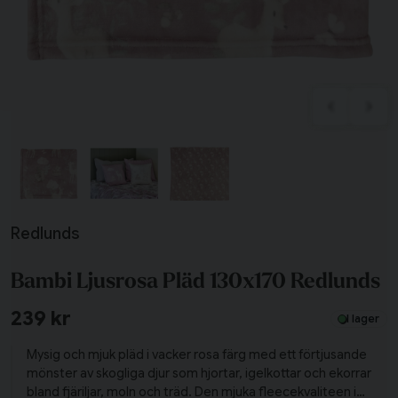
Tillagd i varukorgen
Till varukorg
Redlunds
Fortsätt handla
Bambi Ljusrosa Pläd 130x170 Redlunds
Har du alla tillbehör?
239 kr
I lager
Mysig och mjuk pläd i vacker rosa färg med ett förtjusande
mönster av skogliga djur som hjortar, igelkottar och ekorrar
bland fjäriljar, moln och träd. Den mjuka fleecekvaliteen i