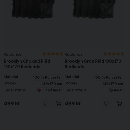
Redlunds
Redlunds
Brooklyn Choklad Pläd
Brooklyn Grön Pläd 130x170
130x170 Redlunds
Redlunds
Material
Material
100 % Polyester
100 % Polyester
Storlek
Storlek
130x170 cm
130x170 cm
Lagerstatus
Lagerstatus
Slut på lager
I lager
499 kr
499 kr