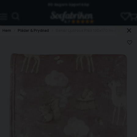
60 dagars öppet köp
Skickas från lagret i Vinslöv
4.7
Snabba leveranser
Hem
Plädar & Prydnad
Bambi Ljusrosa Pläd 130x170 Redlunds