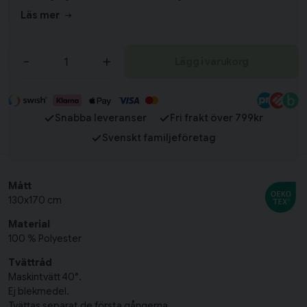
100% polyester ger en skön och varm känsla, perfekt för
Läs mer
mysstunder i soffan eller som ett extra lager i sängen. Pläden
är OEKO-TEX® STANDARD 100 och Amfori-certifierad för
trygg kvalitet. FinFinns även med matchande kuddfodral och
-
+
Lägg i varukorg
plädar i andra färger för att skapa en komplett och harmonisk
look!
Snabba leveranser
Fri frakt över 799kr
Svenskt familjeföretag
Mått
130x170 cm
Material
100 % Polyester
Tvättråd
Maskintvätt 40°.
Ej blekmedel.
Tvättas separat de första gångerna.