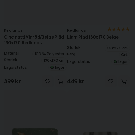
Redlunds
Redlunds
Cincinatti Vinröd/Beige Pläd
Liam Pläd 130x170 Beige
130x170 Redlunds
Storlek
130x170 cm
Material
100 % Polyester
Färg
Grå
Storlek
130x170 cm
Lagerstatus
I lager
Lagerstatus
I lager
399 kr
449 kr