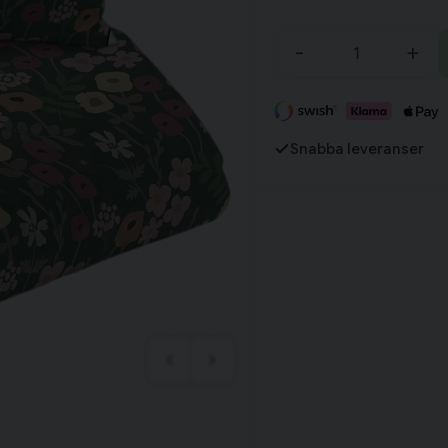
Tillagd i varukorgen
-
+
Fortsätt handla
Har du alla tillbehör?
Snabba leveranser