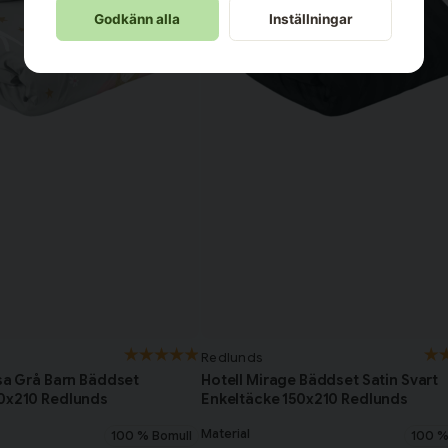
Godkänn alla
Inställningar
Redlunds
ssa Grå Barn Bäddset
Hotell Mirage Bäddset Satin Svart
50x210 Redlunds
Enkeltäcke 150x210 Redlunds
Material
100 % Bomull
100 %