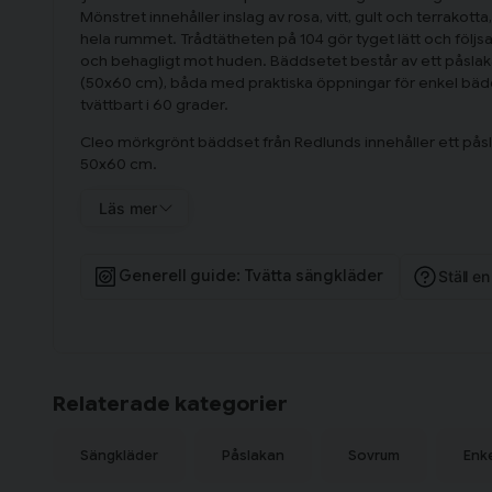
Mönstret innehåller inslag av rosa, vitt, gult och terrakotta
hela rummet. Trådtätheten på 104 gör tyget lätt och följs
och behagligt mot huden. Bäddsetet består av ett påslak
(50x60 cm), båda med praktiska öppningar för enkel bäd
tvättbart i 60 grader.
Cleo mörkgrönt bäddset från Redlunds innehåller ett pås
50x60 cm.
Läs mer
Generell guide: Tvätta sängkläder
Ställ e
Relaterade kategorier
Sängkläder
Påslakan
Sovrum
Enk