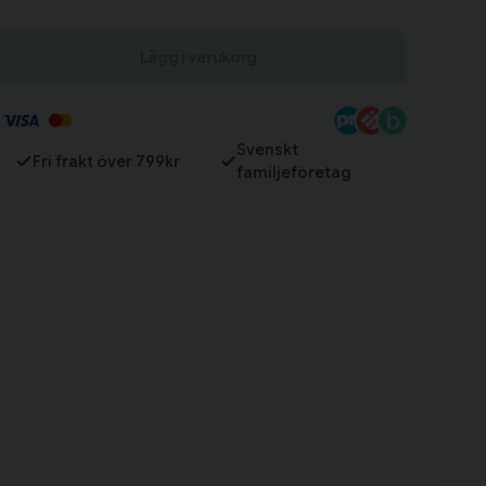
Lägg i varukorg
Till varukorg
Svenskt
Fri frakt över 799kr
familjeföretag