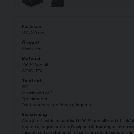
Påslakan
150x210 cm
Örngott
50x60 cm
Material
100 % Bomull
OEKO-TEX
Tvättråd
Maskintvätt 60°
Ej blekmedel.
Tvättas separat de första gångerna
Beskrivning
Cleo är ett tvådelat bäddset i 100 % bomull med ett lekfu
mot en djupgrön botten. Designen är framtagen av en s
ljusa och dovare toner på ett sätt som gör att sängen 