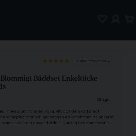
1 omdömen
 Blommigt Bäddset Enkeltäcke
ds
I lager
mull med blommönster i rosa, vitt och terrakotta mot
a samspelar fint och ger sängen ett livfullt men balanserat
ätt bomullsset som passar både till vardag och sommarens