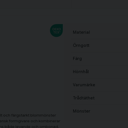
Material
Örngott
Färg
Hörnhål
Varumärke
Trådtäthet
Mönster
llt och färgstarkt blommönster
vensk formgivare och kombinerar
känns både levande och ombonad.