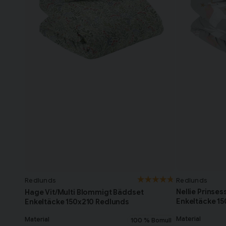
Redlunds
Redlunds
Nellie Prinse
Hage Vit/Multi Blommigt Bäddset
Enkeltäcke 1
Enkeltäcke 150x210 Redlunds
Material
Material
100 % Bomull