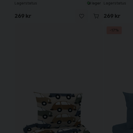
Lagerstatus
Lagerstatus
I lager
269 kr
269 kr
-17%