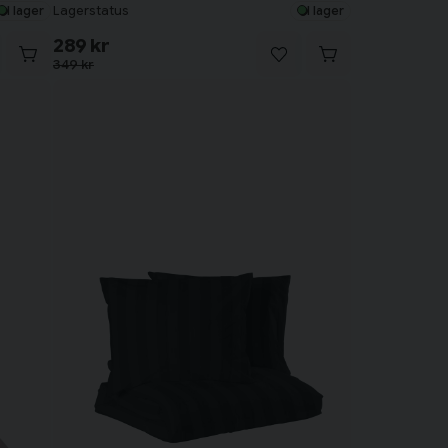
Lagerstatus
I lager
I lager
289 kr
349 kr