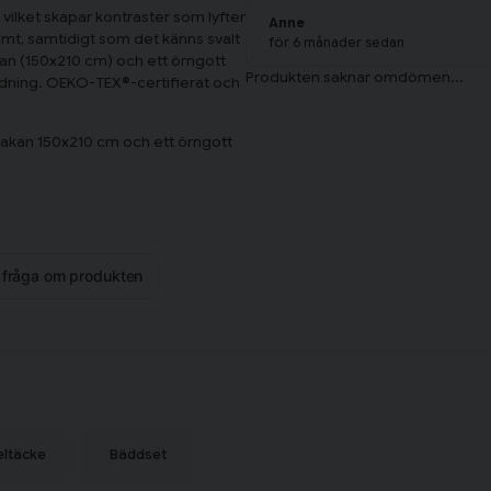
, vilket skapar kontraster som lyfter
Anne
amt, samtidigt som det känns svalt
för 6 månader sedan
an (150x210 cm) och ett örngott
dning. OEKO-TEX®-certifierat och
lakan 150x210 cm och ett örngott
n fråga om produkten
eltäcke
Bäddset