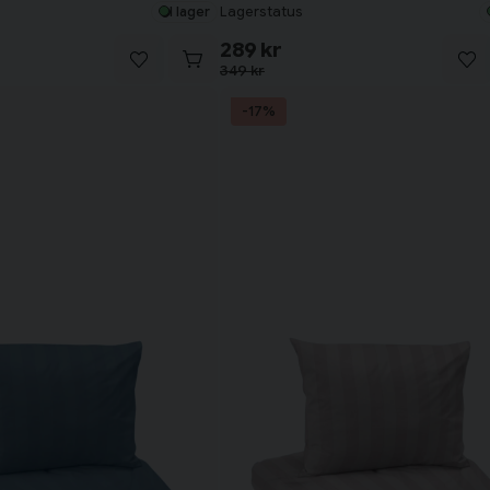
Lagerstatus
I lager
289 kr
349 kr
-17%