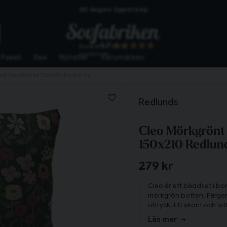
Skickas från lagret i Vinslöv
Snabba leveranser
4.7
Baserat på
10273
omdömen
Paket
Rea
Nyheter
Varumärken
et Enkeltäcke 150x210 Redlunds
Redlunds
Cleo Mörkgrönt
150x210 Redlun
279 kr
Cleo är ett bäddset i bo
mörkgrön botten. Färgern
uttryck. Ett skönt och l
gästsängar.
Läs mer