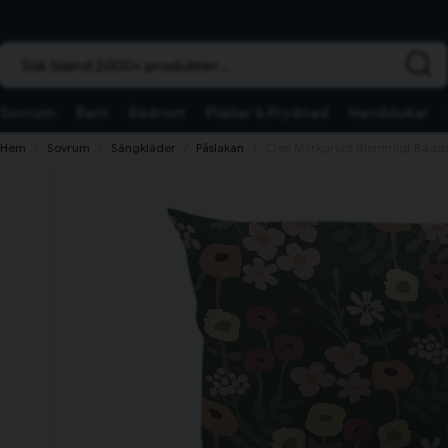
Sök bland 2000+ produkter...
Sovrum
Barn
Badrum
Plädar & Prydnad
Handdukar
Hem
Sovrum
Sängkläder
Påslakan
Cleo Mörkgrönt Blommigt Bädds