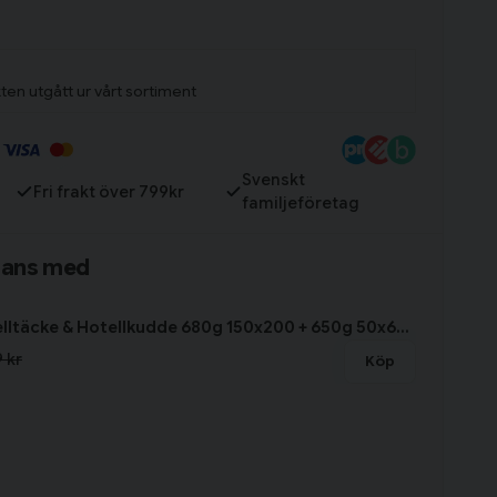
ten utgått ur vårt sortiment
Till varukorg
Svenskt
Fri frakt över 799kr
familjeföretag
mans med
Paket Hotelltäcke & Hotellkudde 680g 150x200 + 650g 50x60 Borganäs of Sweden
 kr
Köp