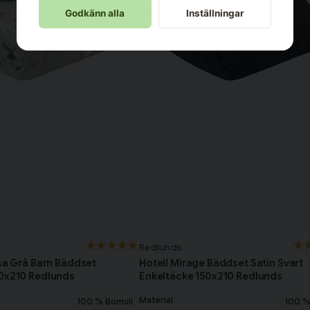
Godkänn alla
Inställningar
Redlunds
ssa Grå Barn Bäddset
Hotell Mirage Bäddset Satin Svart
50x210 Redlunds
Enkeltäcke 150x210 Redlunds
Material
100 % Bomull
100 %