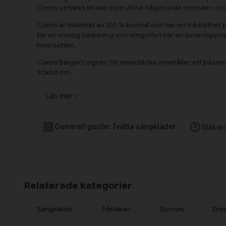
Como utmärkt till den som vill ha något unikt mönster i 
Como är tillverkat av 100 % bomull och har en trådtäthet 
för en smidig bäddning och örngottet har en kuvertöppni
hela natten.
Como Beige/Cognac för enkeltäcke innehåller ett påslak
50x60 cm.
Läs mer
Generell guide: Tvätta sängkläder
Ställ e
Relaterade kategorier
Sängkläder
Påslakan
Sovrum
Enk