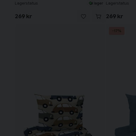
Lagerstatus
Lagerstatus
I lager
269 kr
269 kr
-17%