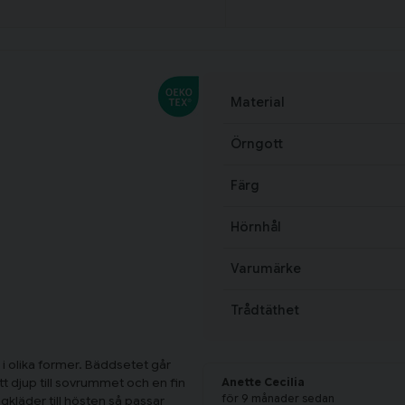
Material
Örngott
Färg
Hörnhål
Varumärke
Trådtäthet
i olika former. Bäddsetet går
tt djup till sovrummet och en fin
Anette Cecilia
för 9 månader sedan
gkläder till hösten så passar