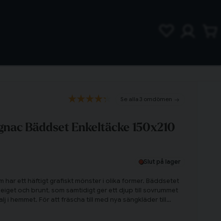
3 omdömen
nac Bäddset Enkeltäcke 150x210
Slut på lager
r ett häftigt grafiskt mönster i olika former. Bäddsetet
beiget och brunt, som samtidigt ger ett djup till sovrummet
lj i hemmet. För att fräscha till med nya sängkläder till
märkt till den som vill ha något unikt mönster i sovrummet!