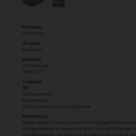
Påslakan
150x210 cm
Örngott
50x60 cm
Material
100 % Bomull
OEKO-TEX
Tvättråd
Maskintvätt 60°.
Ej blekmedel.
Tvätta separat de första gångerna.
Beskrivning
Bädda sängen Como som har ett häftigt grafiskt mönster 
i härliga nyanser av beiget och brunt, som samtidigt ger e
inredningsdetalj i hemmet. För att fräscha till med nya sän