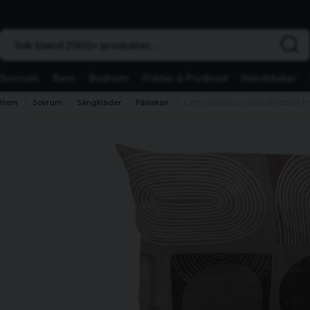
Sök bland 2000+ produkter...
Sovrum
Barn
Badrum
Plädar & Prydnad
Handdukar
Hem
Sovrum
Sängkläder
Påslakan
Como Beige/Cognac Bäddset Enk