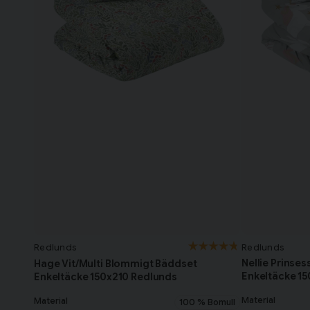
Redlunds
Redlunds
Nellie Prinse
Hage Vit/Multi Blommigt Bäddset
Enkeltäcke 1
Enkeltäcke 150x210 Redlunds
Material
Material
100 % Bomull