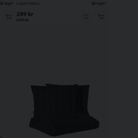
Lagerstatus
I lager
I lager
289 kr
349 kr