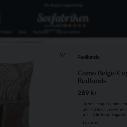
60 dagars öppet köp
Skickas från lagret i Vinslöv
4.7
Baserat på
10273
Snabba leveranser
omdömen
Paket
Rea
Nyheter
Varumärken
eltäcke 150x210 Redlunds
Redlunds
Como Beige/Cog
Redlunds
269 kr
Bädda sängen Como som ha
går i härliga nyanser av 
och en fin inredningsdeta
hösten så passar Como ut
Läs mer