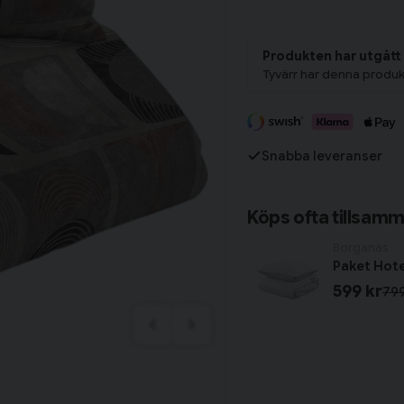
Tillagd i varukorgen
Produkten har utgått
Tyvärr har denna produk
Fortsätt handla
Har du alla tillbehör?
Snabba leveranser
Köps ofta tillsam
Borganäs
599 kr
799