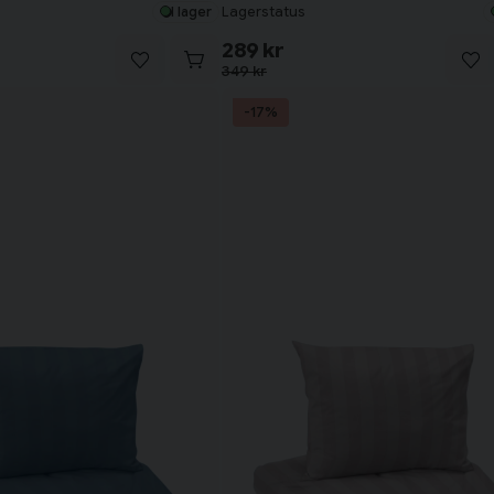
Lagerstatus
I lager
289 kr
349 kr
-17%