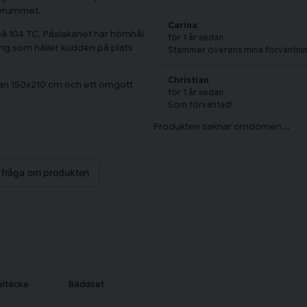
sovrummet.
Carina
på 104 TC. Påslakanet har hörnhål
för 1 år sedan
ng som håller kudden på plats
Stämmer överens mina förväntni
Christian
an 150x210 cm och ett örngott
för 1 år sedan
Som förväntad!
n fråga om produkten
eltäcke
Bäddset