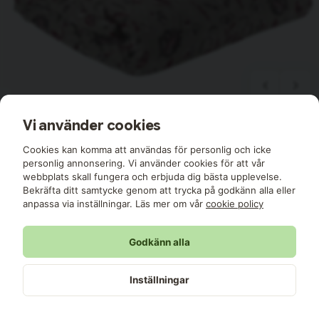
Vi använder cookies
Cookies kan komma att användas för personlig och icke
personlig annonsering. Vi använder cookies för att vår
webbplats skall fungera och erbjuda dig bästa upplevelse.
Redlunds
Bekräfta ditt samtycke genom att trycka på godkänn alla eller
anpassa via inställningar. Läs mer om vår
cookie policy
Ingela Satin Mullvad/Vin Bäddset
Enkeltäcke 150x210 Redlunds
Godkänn alla
399 kr
I lager
Inställningar
Elegant bäddset i satinvävd 100 % bomull med mönster i
mullvad och vinrött. Trådtäthet 200 TC för en mjuk och lyxig