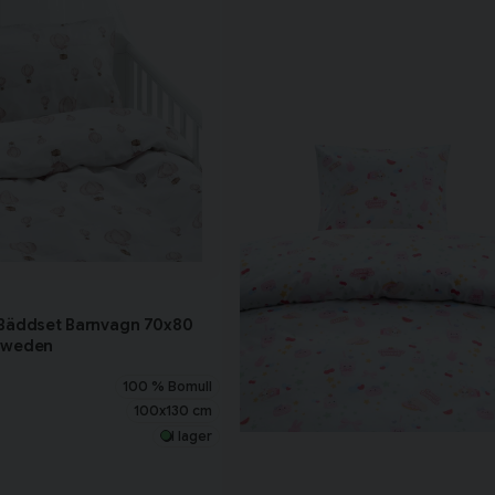
 Bäddset Barnvagn 70x80
Sweden
100 % Bomull
100x130 cm
I lager