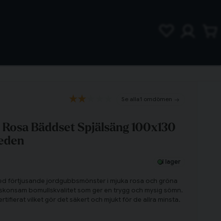
1 omdömen
Rosa Bäddset Spjälsäng 100x130
eden
I lager
ed förtjusande jordgubbsmönster i mjuka rosa och gröna
 skonsam bomullskvalitet som ger en trygg och mysig sömn.
ifierat vilket gör det säkert och mjukt för de allra minsta.