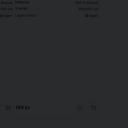
Material
 Bomull
100 % Bomull
Storlek
x130 cm
100x130 cm
Lagerstatus
I lager
I lager
199 kr