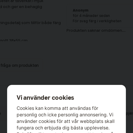
et är tillverkat i mjuk
d och ger en behaglig
Anonym
för 4 månader sedan
För svag färg i verkligheten
ningsdetalj som tillför både färg
ngott 38x55 cm.
 på 30x30/76x68, 144 TC, vilket
 enligt OEKO-TEX MADE IN GREEN,
n fråga om produkten
h producerad på ett hållbart sätt.
Vi använder cookies
Cookies kan komma att användas för
n
Påslakan barn
Spjälsäng
Baby
Spjä
personlig och icke personlig annonsering. Vi
använder cookies för att vår webbplats skall
fungera och erbjuda dig bästa upplevelse.