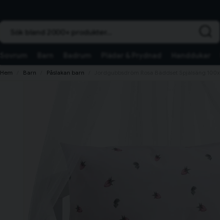
Sök bland 2000+ produkter...
Sovrum
Barn
Badrum
Plädar & Prydnad
Handdukar
Hem
Barn
Påslakan barn
Jordgubbsdröm Rosa Bäddset Spjälsäng 100