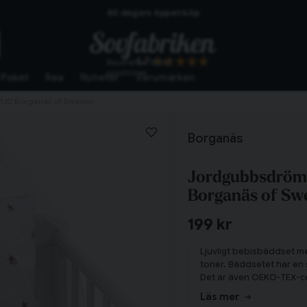
Skickas från lagret i Vinslöv
Snabba leveranser
4.7
Baserat på
10267
omdömen
Paket
Rea
Nyheter
Varumärken
x130 Borganäs of Sweden
Borganäs
Jordgubbsdröm 
Borganäs of Sw
199 kr
Ljuvligt bebisbäddset m
toner. Bäddsetet har en
Det är även OEKO-TEX-cert
Läs mer