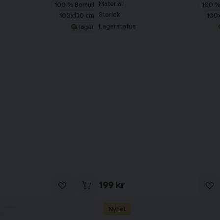
Material
100 % Bomull
100 %
Storlek
100x130 cm
100
Lagerstatus
I lager
199 kr
Nyhet