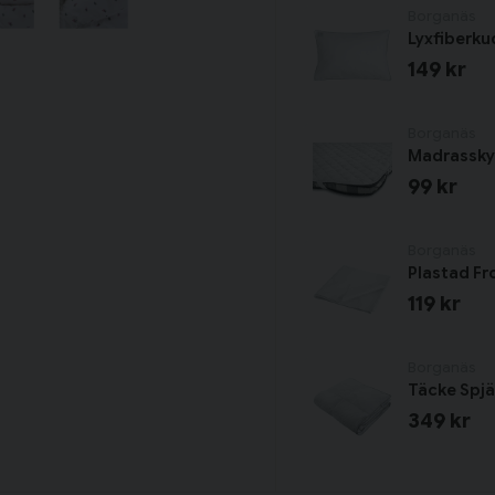
Borganäs
Lyxfiberku
149 kr
Borganäs
Madrassky
99 kr
Borganäs
Plastad Fr
119 kr
Borganäs
Täcke Spjä
349 kr