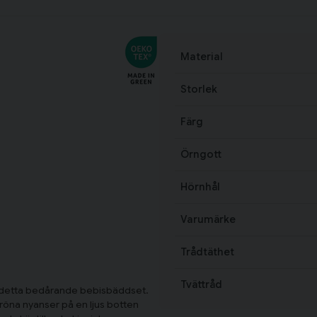
Material
Storlek
Färg
Örngott
Hörnhål
Varumärke
Trådtäthet
Tvättråd
 detta bedårande bebisbäddset.
öna nyanser på en ljus botten