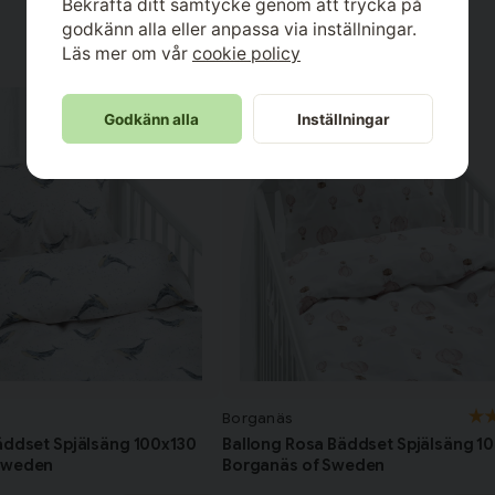
Bekräfta ditt samtycke genom att trycka på
godkänn alla eller anpassa via inställningar.
Läs mer om vår
cookie policy
Godkänn alla
Inställningar
Borganäs
äddset Spjälsäng 100x130
Ballong Rosa Bäddset Spjälsäng 1
Sweden
Borganäs of Sweden