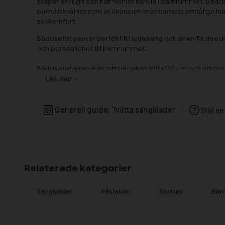
skapar en lugn och harmonisk känsla i barnrummet. Bäddset
bomullskvalitet som är skonsam mot barnets ömtåliga hu
sovkomfort.
Bäddsetet passar perfekt till spjälsäng och är en fin inred
och personlighet till barnrummet.
Bäddsetet innehåller ett påslakan 100x130 cm och ett ör
Läs mer
Om materialet
Bäddsetet är tillverkat i 100 % bomull med en konstruktion
ger en mjuk och hållbar kvalitet. Bomullen är certifierad
Generell guide: Tvätta sängkläder
Ställ e
vilket garanterar att textilen är fri från skadliga ämnen oc
Relaterade kategorier
Sängkläder
Påslakan
Sovrum
Bar