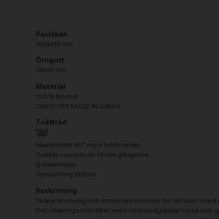
Påslakan
100x130 cm
Örngott
38x55 cm
Material
100 % Bomull
OEKO-TEX MADE IN GREEN
Tvättråd
Maskintvätt 60° med tvättmedel.
Tvättas separat de första gångerna.
Ej blekmedel.
Torktumling tillåten.
Beskrivning
Skapa en mysig och ombonad sovmiljö för ditt barn med
Det charmiga mönstret med söta jordgubbar i rosa och gr