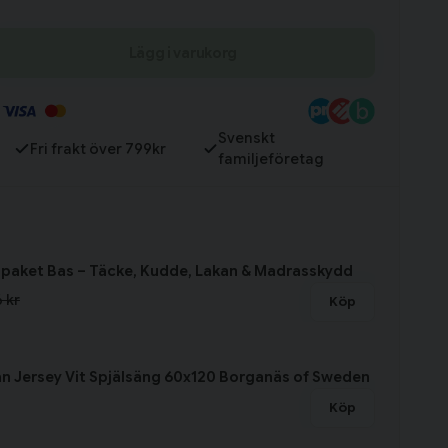
Lägg i varukorg
Till varukorg
Svenskt
Fri frakt över 799kr
familjeföretag
paket Bas – Täcke, Kudde, Lakan & Madrasskydd
 kr
Köp
an Jersey Vit Spjälsäng 60x120 Borganäs of Sweden
Köp