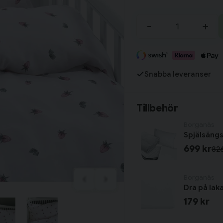
Tillagd i varukorgen
-
+
Fortsätt handla
Snabba leveranser
Har du alla tillbehör?
Tillbehör
Borganäs
Spjälsängs
699 kr
826
Borganäs
Dra på lak
179 kr