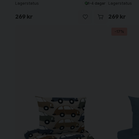
Lagerstatus
Lagerstatus
1-4 dagar
269 kr
269 kr
-17%