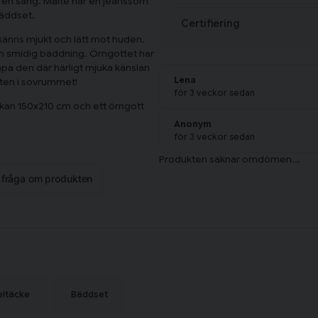
lren säng. Malte har en jeanssöm
bäddset.
Certifiering
känns mjukt och lätt mot huden.
 en smidig bäddning. Örngottet har
apa den där härligt mjuka känslan
Lena
ten i sovrummet!
för 3 veckor sedan
akan 150x210 cm och ett örngott
Anonym
för 3 veckor sedan
 fokuserar på att definiera ett
t det ska bli bättre för
n fråga om produkten
n växer i och en bättre framtiden
eltäcke
Bäddset