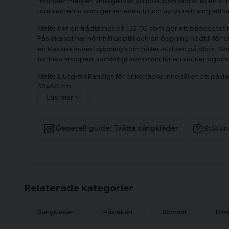
mönster med en vintagetvättad look som bidrar till en sti
runt kanterna som ger en extra touch av lyx i ett simpelt 
Malte har en trådtäthet på 132 TC som gör att bäddsetet 
Påslakanet har hörnhål upptill och en öppning nedtill för
en klassisk kuvertöppning som håller kudden på plats. Sk
för hela kroppen, samtidigt som man får en vacker ögons
Malte Ljusgrön Randigt för enkeltäcke innehåller ett påsl
50x60 cm.
Läs mer
Om Better Cotton Initiative
Better Cotton Initiative (BCI) är en ideell organisation som
bättre och mer hållbart sätt att odla bomull på. Syftet är at
Generell guide: Tvätta sängkläder
Ställ e
producenterna, att skapa en bättre för miljö som bomulle
ur miljöperspektivet.
Relaterade kategorier
Sängkläder
Påslakan
Sovrum
Enk