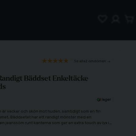
2 omdömen
Randigt Bäddset Enkeltäcke
ds
I lager
 är vacker och skön mot huden, samtidigt som en fin
ummet. Bäddsetet har ett randigt mönster med en
en jeanssöm runt kanterna som ger en extra touch av lyx i
pa den där härligt mjuka känslan för hela kroppen,
n vacker ögonsten i sovrummet!