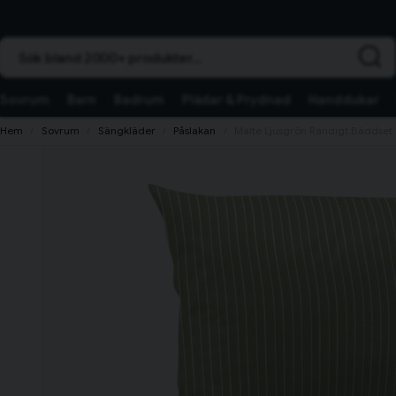
Sök bland 2000+ produkter...
Sovrum
Barn
Badrum
Plädar & Prydnad
Handdukar
Hem
Sovrum
Sängkläder
Påslakan
Malte Ljusgrön Randigt Bäddset