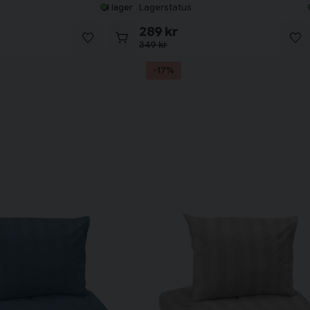
Lagerstatus
I lager
289 kr
349 kr
-17%