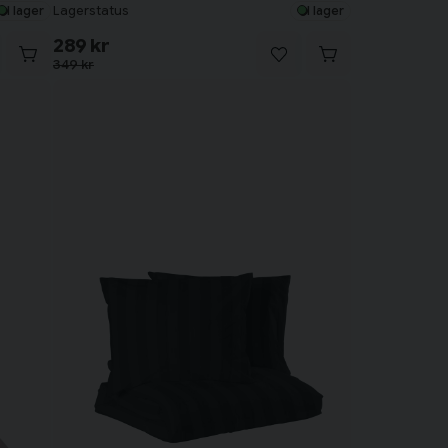
Lagerstatus
I lager
I lager
289 kr
349 kr