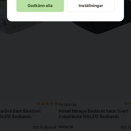
Godkänn alla
Inställningar
Redlunds
ssa Grå Barn Bäddset
Hotell Mirage Bäddset Satin Svart
50x210 Redlunds
Enkeltäcke 150x210 Redlunds
Material
100 % Bomull
100 %