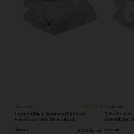
Redlunds
Redlunds
Nellie Prinse
Hage Vit/Multi Blommigt Bäddset
Enkeltäcke 1
Enkeltäcke 150x210 Redlunds
Material
Material
100 % Bomull