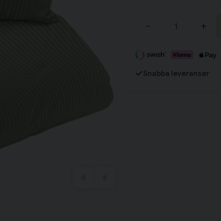
Tillagd i varukorgen
-
+
Fortsätt handla
Har du alla tillbehör?
Snabba leveranser