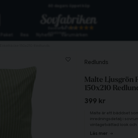
Skickas från lagret i Vinslöv
Snabba leveranser
4.7
Baserat på
10254
omdömen
Paket
Rea
Nyheter
Varumärken
 Enkeltäcke 150x210 Redlunds
Redlunds
Malte Ljusgrön 
150x210 Redlun
399 kr
Malte är ett bäddset som
inredningsdetalj i sovr
vintagetvättad look och 
ett simpelt bäddset. Ska
Läs mer
samtidigt som man får e