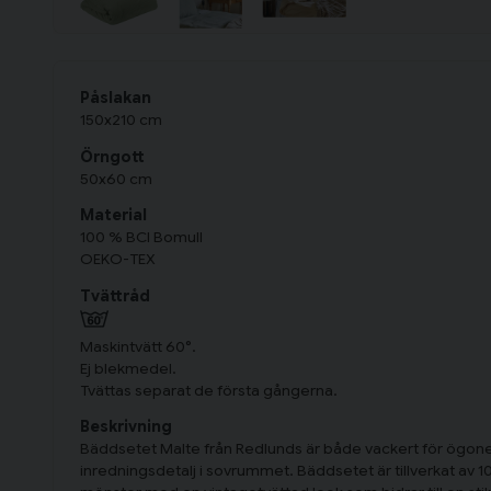
Påslakan
150x210 cm
Örngott
50x60 cm
Material
100 % BCI Bomull
OEKO-TEX
Tvättråd
Maskintvätt 60°.
Ej blekmedel.
Tvättas separat de första gångerna.
Beskrivning
Bäddsetet Malte från Redlunds är både vackert för ögone
inredningsdetalj i sovrummet. Bäddsetet är tillverkat av 1