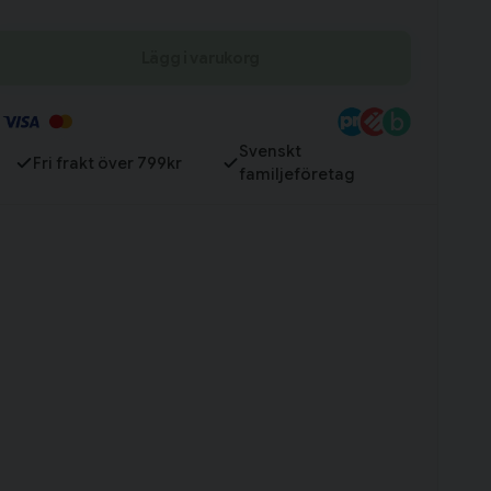
Lägg i varukorg
Till varukorg
Svenskt
Fri frakt över 799kr
familjeföretag