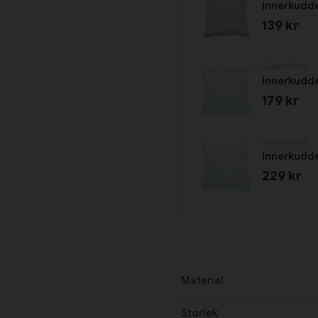
Innerkudde
139 kr
Svanefors
Innerkudde
179 kr
Svanefors
Innerkudde
229 kr
Material
Storlek