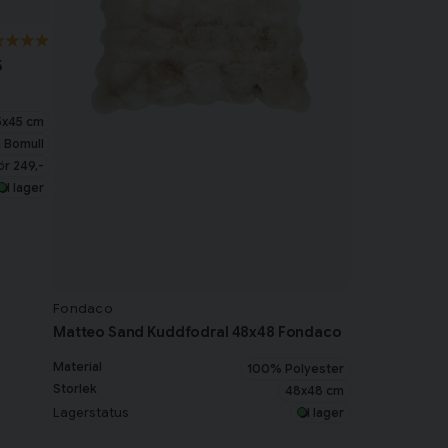
5
5x45 cm
 Bomull
ör 249,-
I lager
Fondaco
Matteo Sand Kuddfodral 48x48 Fondaco
Material
100% Polyester
Storlek
48x48 cm
Lagerstatus
I lager