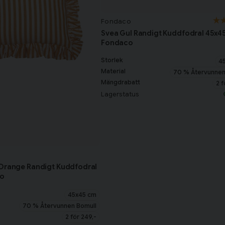
Fondaco
Svea Gul Randigt Kuddfodral 45x4
Fondaco
Storlek
4
Material
70 % Återvunnen
Mängdrabatt
2 f
Lagerstatus
/Orange Randigt Kuddfodral
co
45x45 cm
70 % Återvunnen Bomull
2 för 249,-