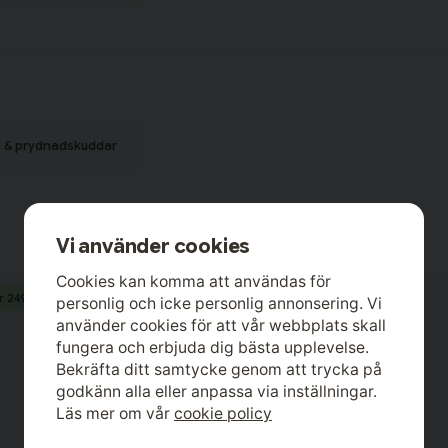
l & prydnadskuddar
Vi använder cookies
Cookies kan komma att användas för
Nyhet
r 249,-
2 för 249,-
personlig och icke personlig annonsering. Vi
använder cookies för att vår webbplats skall
fungera och erbjuda dig bästa upplevelse.
Bekräfta ditt samtycke genom att trycka på
godkänn alla eller anpassa via inställningar.
Läs mer om vår
cookie policy