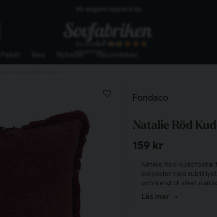
60 dagars öppet köp
Skickas från lagret i Vinslöv
4.7
Baserat på
10260
Snabba leveranser
omdömen
Paket
Rea
Nyheter
Varumärken
ddfodral 45x45 Fondaco
Fondaco
Natalie Röd Ku
159 kr
Natalie Röd Kuddfodral f
polyester med subtil lyst
och trend till vilket rum 
Läs mer