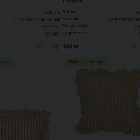
Fondaco
Storlek
45x45 cm
4
Material
70 % Återvunnen Bomull
70 % Återvunnen
Mängdrabatt
2 för 249,-
2 f
Lagerstatus
I lager
149 kr
Nyhet
r 249,-
2 för 249,-