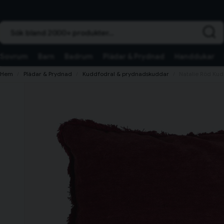
Sök bland 2000+ produkter...
Sovrum
Barn
Badrum
Plädar & Prydnad
Handdukar
Hem
Plädar & Prydnad
Kuddfodral & prydnadskuddar
Natalie Röd Ku