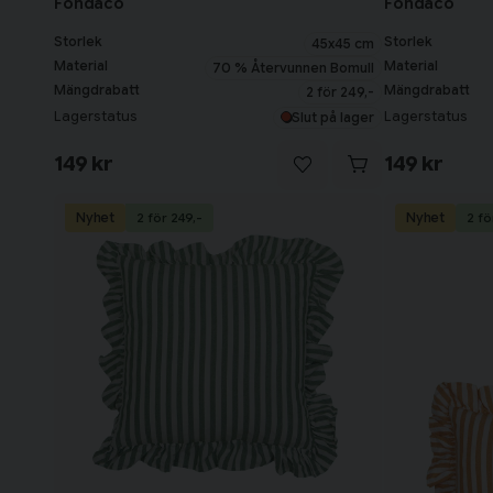
Fondaco
Fondaco
Storlek
Storlek
45x45 cm
Material
Material
70 % Återvunnen Bomull
Mängdrabatt
Mängdrabatt
2 för 249,-
Lagerstatus
Lagerstatus
Slut på lager
149 kr
149 kr
Nyhet
Nyhet
2 för 249,-
2 fö