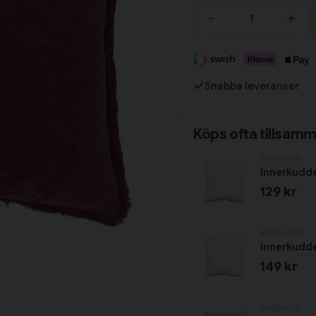
Tillagd i varukorgen
-
+
Fortsätt handla
Snabba leveranser
Har du alla tillbehör?
Köps ofta tillsam
Redlunds
Innerkudd
129 kr
Redlunds
Innerkudd
149 kr
Redlunds