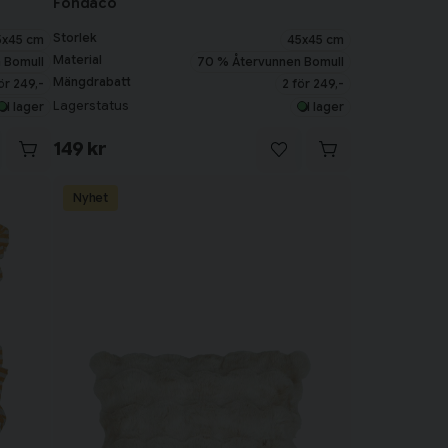
Fondaco
Storlek
5x45 cm
45x45 cm
Material
 Bomull
70 % Återvunnen Bomull
Mängdrabatt
ör 249,-
2 för 249,-
Lagerstatus
I lager
I lager
149 kr
Nyhet