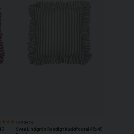
Fondaco
45
Svea Lindgrön Randigt Kuddfodral 45x45