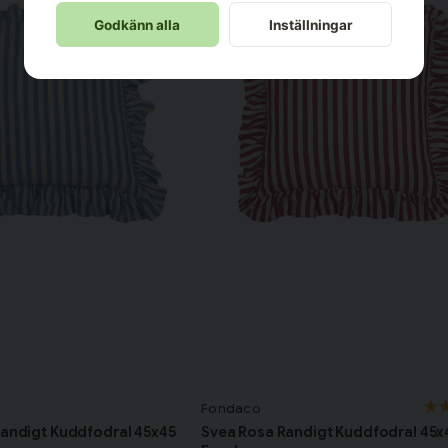
Godkänn alla
Inställningar
Fondaco
Randigt Kuddfodral 45x45
Svea Rosa Randigt Kuddfodral 45x