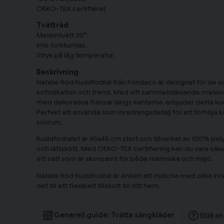
OEKO-TEX certifierat
Tvättråd
Maskintvätt 30°.
Inte torktumlas.
Stryk på låg temperatur.
Beskrivning
Natalie Röd Kuddfodral från Fondaco är designat för de so
sofistikation och trend. Med sitt sammetsliknande materia
med dekorativa fransar längs kanterna, erbjuder detta ku
Perfekt att använda som inredningsdetalj för att förhöja kä
sovrum.
Kuddfodralet är 45x45 cm stort och tillverkat av 100% polye
och lättskött. Med OEKO-TEX certifiering kan du vara säker
ett sätt som är skonsamt för både människa och miljö.
Natalie Röd Kuddfodral är enkelt att matcha med olika inred
det till ett flexibelt tillskott till ditt hem.
Generell guide: Tvätta sängkläder
Ställ e