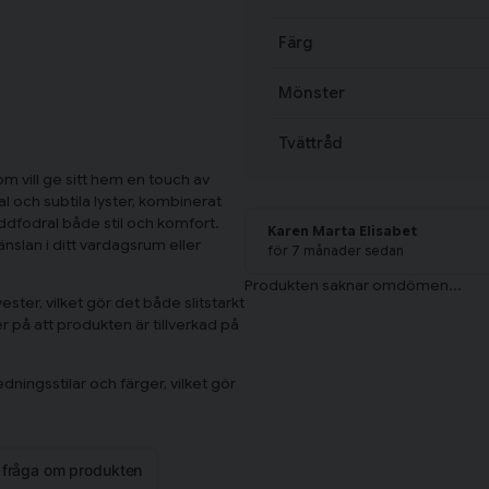
Färg
Mönster
Tvättråd
m vill ge sitt hem en touch av
l och subtila lyster, kombinerat
ddfodral både stil och komfort.
Karen Marta Elisabet
nslan i ditt vardagsrum eller
för 7 månader sedan
ster, vilket gör det både slitstarkt
 på att produkten är tillverkad på
ningsstilar och färger, vilket gör
n fråga om produkten