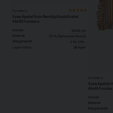
Fondaco
Svea Äpple/Grön Randigt Kuddfodral
45x45 Fondaco
Storlek
45x45 cm
Material
70 % Återvunnen Bomull
Mängdrabatt
2 för 249,-
Lagerstatus
I lager
Fondaco
Svea Apelsin
45x45 Fonda
Storlek
Material
Mängdrabatt