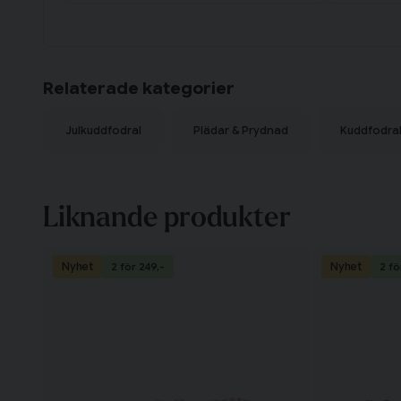
Relaterade kategorier
Julkuddfodral
Plädar & Prydnad
Kuddfodra
Liknande produkter
Nyhet
Nyhet
2 för 249,-
2 fö