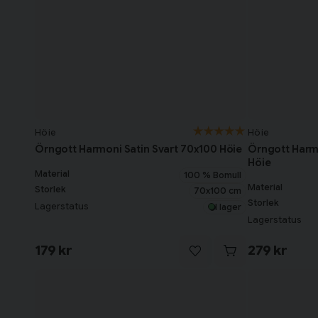
Höie
Höie
Örngott Harmoni Satin Svart 70x100 Höie
Örngott Harm
Höie
Material
100 % Bomull
Material
Storlek
70x100 cm
Storlek
Lagerstatus
I lager
Lagerstatus
179 kr
279 kr