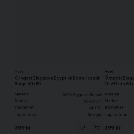
Höie
Höie
Örngott Elegance Egyptisk Bomullssatin
Örngott Elega
Beige 60x80
Oliv/Grön 60
Material
Material
100 % Egyptisk Bomull
Storlek
Storlek
60x80 cm
Trådtäthet
Trådtäthet
340 TC
Lagerstatus
Lagerstatus
I lager
399 kr
399 kr