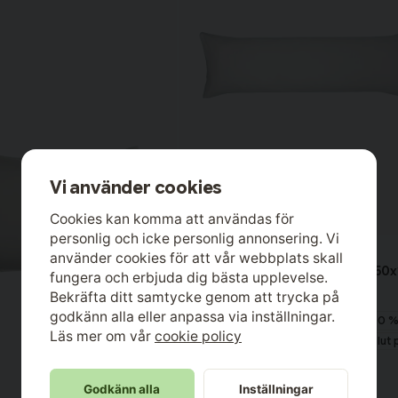
Vi använder cookies
Cookies kan komma att användas för
personlig och icke personlig annonsering. Vi
Höie
använder cookies för att vår webbplats skall
Örngott Extra Fin Bomull Beige 50
fungera och erbjuda dig bästa upplevelse.
Höie
Bekräfta ditt samtycke genom att trycka på
godkänn alla eller anpassa via inställningar.
Material
100 %
Läs mer om vår
cookie policy
Lagerstatus
Slut 
Godkänn alla
Inställningar