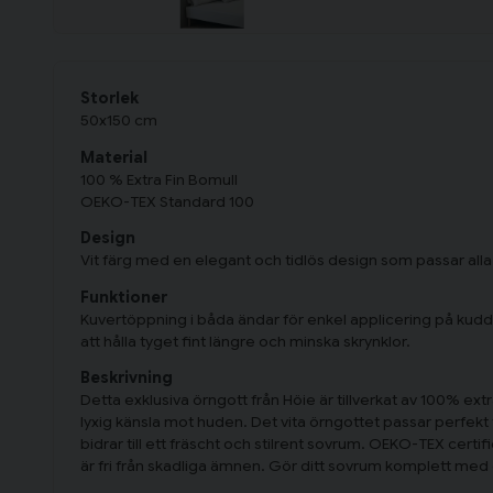
Storlek
50x150 cm
Material
100 % Extra Fin Bomull
OEKO-TEX Standard 100
Design
Vit färg med en elegant och tidlös design som passar all
Funktioner
Kuvertöppning i båda ändar för enkel applicering på kud
att hålla tyget fint längre och minska skrynklor.
Beskrivning
Detta exklusiva örngott från Höie är tillverkat av 100% extr
lyxig känsla mot huden. Det vita örngottet passar perfekt 
bidrar till ett fräscht och stilrent sovrum. OEKO-TEX certi
är fri från skadliga ämnen. Gör ditt sovrum komplett med 