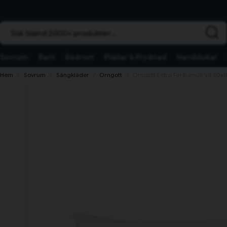
Sök bland 2000+ produkter...
Sovrum
Barn
Badrum
Plädar & Prydnad
Handdukar
Hem
Sovrum
Sängkläder
Örngott
Örngott Extra Fin Bomull Vit 50x1