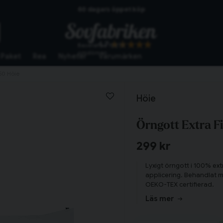
60 dagars öppet köp
Skickas från lagret i Vinslöv
4.7
Baserat på
10273
Snabba leveranser
omdömen
Paket
Rea
Nyheter
Varumärken
50 Höie
Höie
Örngott Extra F
299 kr
Lyxigt örngott i 100% ext
applicering. Behandlat m
OEKO-TEX certifierad.
Läs mer