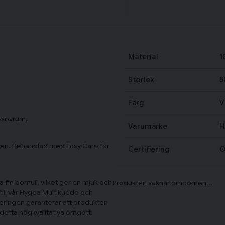
Material
1
Storlek
5
Färg
V
a sovrum.
Varumärke
H
den. Behandlad med Easy Care för
Certifiering
O
a fin bomull, vilket ger en mjuk och
till vår Hygea Multikudde och
fieringen garanterar att produkten
detta högkvalitativa örngott.