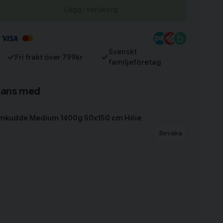
Lägg i varukorg
Till varukorg
Svenskt
Fri frakt över 799kr
familjeföretag
mans med
mkudde Medium 1400g 50x150 cm Höie
Bevaka