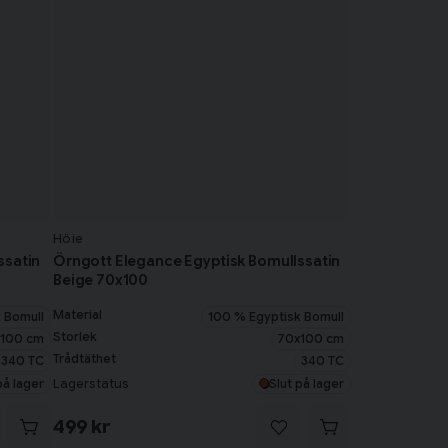
Höie
ssatin
Örngott Elegance Egyptisk Bomullssatin
Beige 70x100
Material
 Bomull
100 % Egyptisk Bomull
Storlek
100 cm
70x100 cm
Trådtäthet
340 TC
340 TC
Lagerstatus
på lager
Slut på lager
499 kr