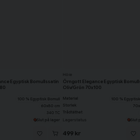
Höie
nce Egyptisk Bomullssatin
Örngott Elegance Egyptisk Bomull
x80
Oliv/Grön 70x100
Material
100 % Egyptisk Bomull
100 % Egyptisk
Storlek
60x80 cm
70x
Trådtäthet
340 TC
Lagerstatus
Slut på lager
Slut 
499 kr