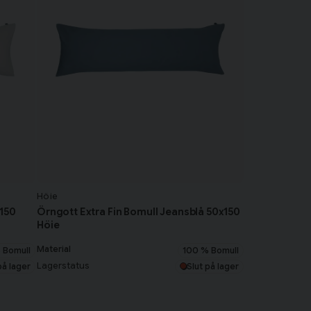
Höie
x150
Örngott Extra Fin Bomull Jeansblå 50x150
Höie
Material
 Bomull
100 % Bomull
Lagerstatus
på lager
Slut på lager