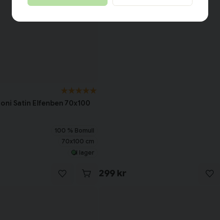
oni Satin Elfenben 70x100
100 % Bomull
70x100 cm
I lager
299 kr