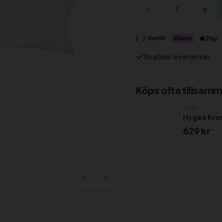
Tillagd i varukorgen
-
+
Fortsätt handla
Snabba leveranser
Har du alla tillbehör?
Köps ofta tillsam
Höie
Hygea Kra
629 kr