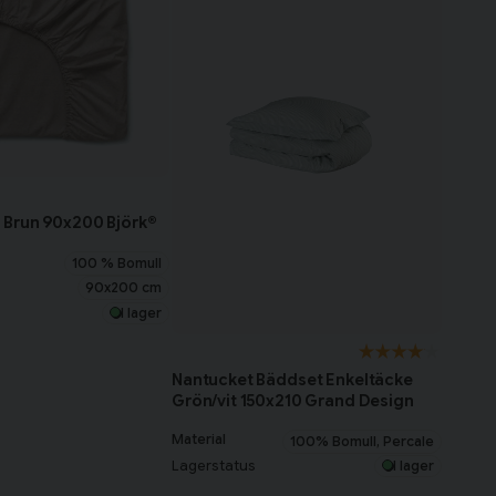
 Brun 90x200 Björk®
100 % Bomull
90x200 cm
I lager
Nantucket Bäddset Enkeltäcke
Grön/vit 150x210 Grand Design
Material
100% Bomull, Percale
Lagerstatus
I lager