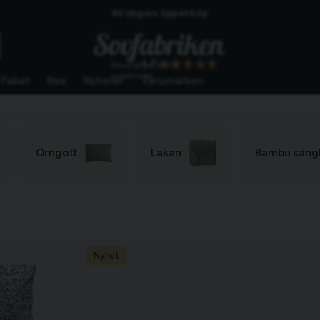
Skickas från lagret i Vinslöv
Snabba leveranser
4.7
Baserat på
10276
omdömen
Paket
Rea
Nyheter
Varumärken
Örngott
Lakan
Bambu säng
Nyhet