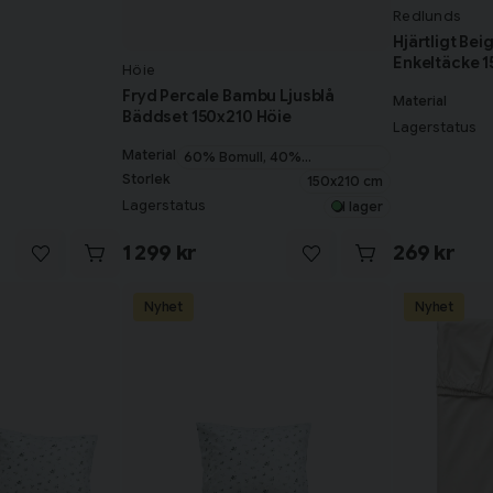
Redlunds
Hjärtligt Be
Enkeltäcke 
Höie
Fryd Percale Bambu Ljusblå
Material
Bäddset 150x210 Höie
Lagerstatus
Material
60% Bomull, 40%
Bambuviskos
Storlek
150x210 cm
Lagerstatus
I lager
1 299 kr
269 kr
Nyhet
Nyhet