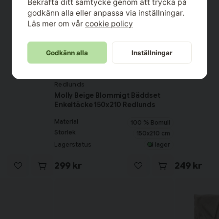
Bekräfta ditt samtycke genom att trycka på
godkänn alla eller anpassa via inställningar.
Läs mer om vår
cookie policy
Godkänn alla
Inställningar
Redlunds
Molly Beige Blommigt Bäddset
Enkeltäcke 150x210 Redlunds
Material
100 % Bomull
Storlek
150x210 cm
Lagerstatus
I lager
299 kr
249 kr