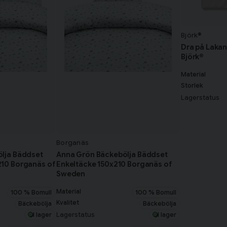
Björk®
Dra på Lakan
Björk®
Material
Storlek
Lagerstatus
Borganäs
lja Bäddset
Anna Grön Bäckebölja Bäddset
10 Borganäs of
Enkeltäcke 150x210 Borganäs of
Sweden
Material
100 % Bomull
100 % Bomull
Kvalitet
Bäckebölja
Bäckebölja
Lagerstatus
I lager
I lager