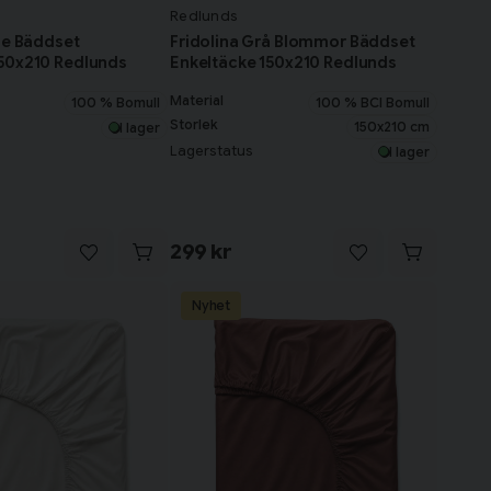
Redlunds
ige Bäddset
Fridolina Grå Blommor Bäddset
150x210 Redlunds
Enkeltäcke 150x210 Redlunds
Material
100 % Bomull
100 % BCI Bomull
Storlek
150x210 cm
I lager
Lagerstatus
I lager
299 kr
Nyhet