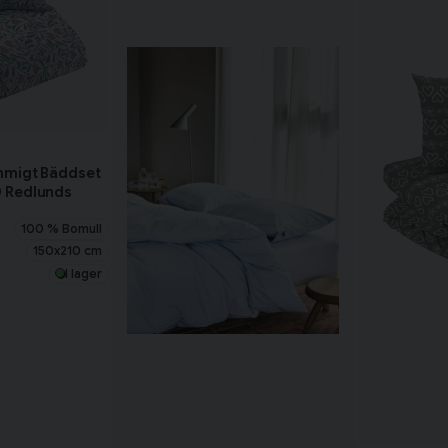
Tillagd i varukorgen
Fortsätt handla
Har du alla tillbehör?
ommigt Bäddset
0 Redlunds
100 % Bomull
150x210 cm
I lager