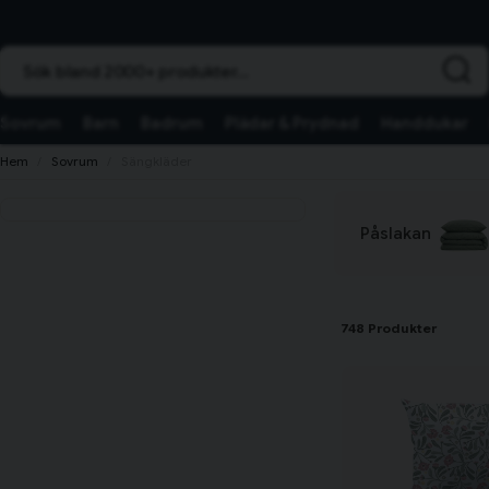
Sök bland 2000+ produkter...
Sovrum
Barn
Badrum
Plädar & Prydnad
Handdukar
Hem
Sovrum
Sängkläder
Påslakan
748 Produkter