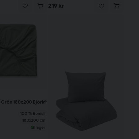
219 kr
 Grön 180x200 Björk®
100 % Bomull
180x200 cm
I lager