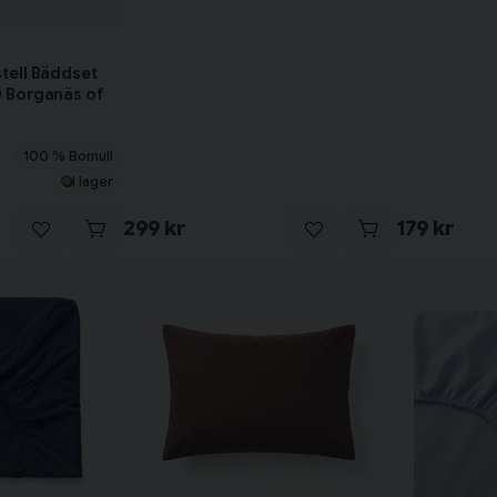
tell Bäddset
0 Borganäs of
100 % Bomull
I lager
299 kr
179 kr