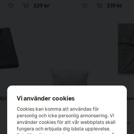
329 kr
219 kr
Björk®
Vi använder cookies
 Björk®
Dra på Lakan
Cookies kan komma att användas för
Material
100 % Bomull
personlig och icke personlig annonsering. Vi
Storlek
150x250 cm
använder cookies för att vår webbplats skall
Lagerstatus
I lager
fungera och erbjuda dig bästa upplevelse.