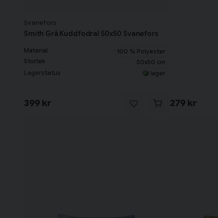
Svanefors
Smith Grå Kuddfodral 50x50 Svanefors
Material
100 % Polyester
Storlek
50x50 cm
Lagerstatus
I lager
399 kr
279 kr