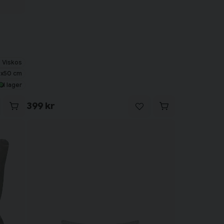
 Viskos
x50 cm
I lager
399 kr