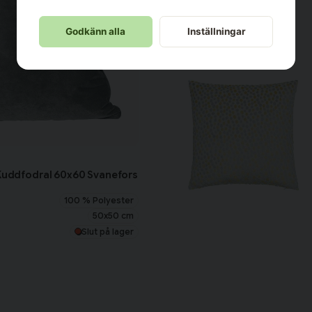
Godkänn alla
Inställningar
 Kuddfodral 60x60 Svanefors
100 % Polyester
50x50 cm
Slut på lager