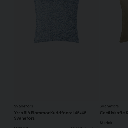
Svanefors
Svanefors
Yrsa Blå Blommor Kuddfodral 45x45
Cecil Iskaffe
Svanefors
Storlek