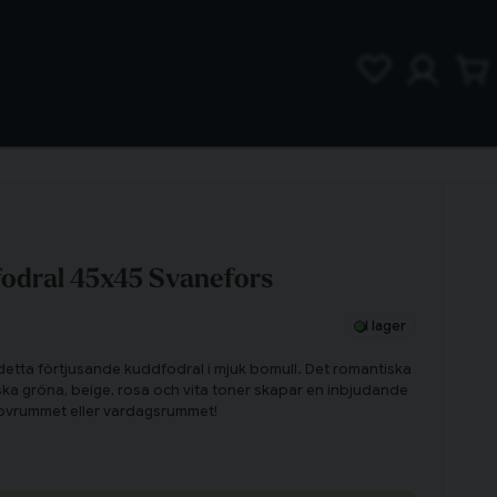
fodral 45x45 Svanefors
I lager
tta förtjusande kuddfodral i mjuk bomull. Det romantiska
ka gröna, beige, rosa och vita toner skapar en inbjudande
sovrummet eller vardagsrummet!