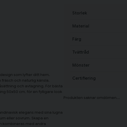
Storlek
Material
Färg
Tvättråd
Mönster
design som lyfter ditt hem.
Certifiering
 fräsch och naturlig känsla.
påsättning och avtagning. För bästa
ng 50x50 cm, för en fylligare look
andinavisk elegans med sina lugna
agsrum eller sovrum. Skapa en
an kombineras med andra