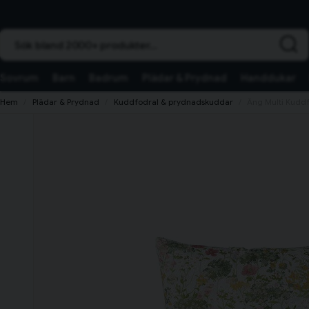
Sök bland 2000+ produkter...
Sovrum
Barn
Badrum
Plädar & Prydnad
Handdukar
Hem
Plädar & Prydnad
Kuddfodral & prydnadskuddar
Äng Multi Kuddf