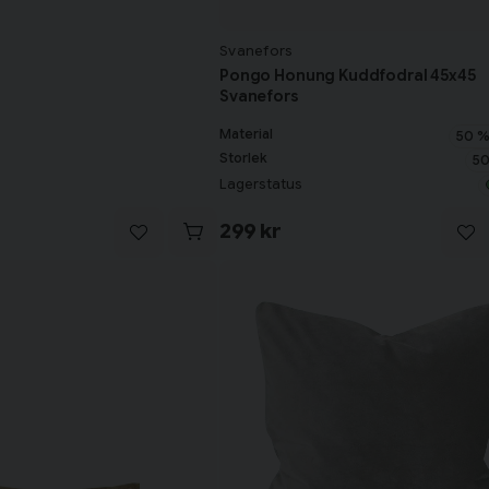
Svanefors
Pongo Honung Kuddfodral 45x45
Svanefors
Material
50 %
Storlek
50
Lagerstatus
299 kr