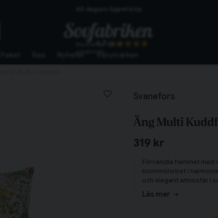
Skickas från lagret i Vinslöv
Snabba leveranser
4.7
Baserat på
10276
omdömen
Paket
Rea
Nyheter
Varumärken
odral 45x45 Svanefors
Svanefors
Äng Multi Kudd
319 kr
Förvandla hemmet med de
blommönstret i harmonis
och elegant atmosfär i 
Läs mer