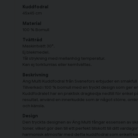
Kuddfodral
45x45 cm
Material
100 % Bomull
Tvättråd
Maskintvätt 30°.
Ej blekmedel.
Tål strykning med mellanhög temperatur.
Kan ej torktumlas eller kemtvättas.
Beskrivning
Äng Multi Kuddfodral från Svanefors erbjuder en smakfull 
Tillverkad i 100 % bomull med en tryckt design som ger en
Kuddfodralet har en praktisk dragkedja nedtill för enkel 
resultat, använd en innerkudde som är något större, omkri
och känsla.
Design
Den tryckta designen av Äng Multi fångar essensen av sk
toner, vilket gör den till ett perfekt tillskott till ditt vard
harmonisk atmosfär med detta kuddfodral som enkelt k