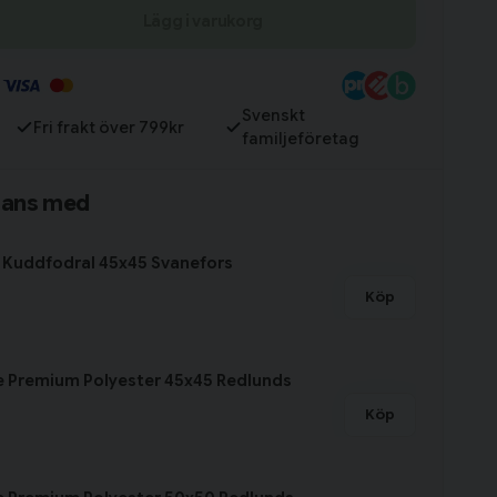
Lägg i varukorg
Till varukorg
Svenskt
Fri frakt över 799kr
familjeföretag
mans med
 Kuddfodral 45x45 Svanefors
Köp
e Premium Polyester 45x45 Redlunds
Köp