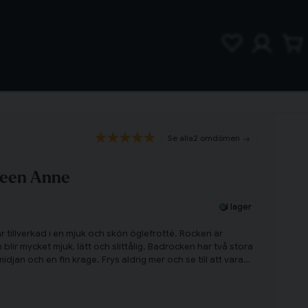
2 omdömen
ueen Anne
I lager
r tillverkad i en mjuk och skön öglefrotté. Rocken är
n blir mycket mjuk, lätt och slittålig. Badrocken har två stora
i midjan och en fin krage. Frys aldrig mer och se till att vara
schen!