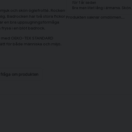
för 1 år sedan
Bra men litet lång i ärmarna. Skön.
n mjuk och skön öglefrotté. Rocken
tålig. Badrocken har två stora fickor
en har en bra uppsugningsförmåga
 frysa i en blöt badrock.
ierad med OEKO-TEX STANDARD
sätt för både människa och miljö.
n fråga om produkten