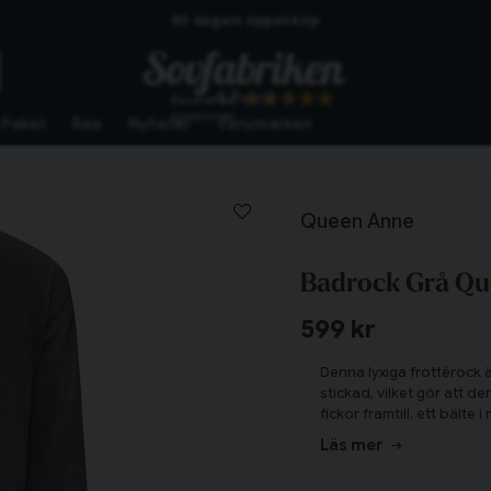
60 dagars öppet köp
Skickas från lagret i Vinslöv
4.7
Baserat på
10272
Snabba leveranser
omdömen
Paket
Rea
Nyheter
Varumärken
Queen Anne
Badrock Grå Q
599 kr
Denna lyxiga frottérock ä
stickad, vilket gör att de
fickor framtill, ett bälte 
varm och skön efter du
Läs mer