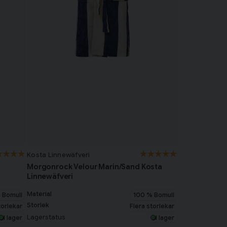
Kosta Linnewäfveri
Morgonrock Velour Marin/Sand Kosta
Linnewäfveri
Material
 Bomull
100 % Bomull
Storlek
torlekar
Flera storlekar
Lagerstatus
I lager
I lager