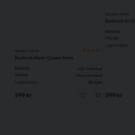
Queen Anne
Badrock Vit 
Material
Storlek
Lagerstatus
Queen Anne
Badrock Marin Queen Anne
Material
100 % Bomull
Storlek
Flera storlekar
Lagerstatus
I lager
599 kr
599 kr