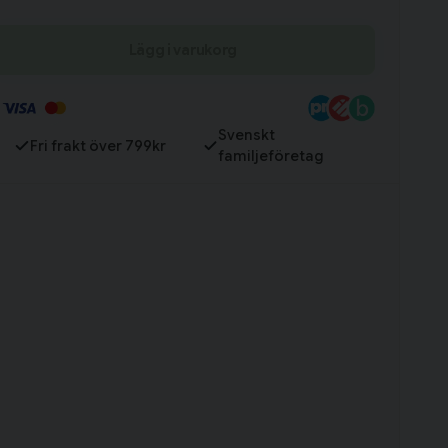
Lägg i varukorg
Till varukorg
Svenskt
Fri frakt över 799kr
familjeföretag