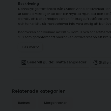
Beskrivning
Denna lyxiga frottérock från Queen Anne är tillverkad i e
är stickad, vilket gör att den blir mycket mjuk, lätt och slit
framtill, ett bälte i midjan och en fin krage. Frottérock
och torkar lätt, så man behöver inte vara orolig att behöva
Badrocken är tillverkad av 100 % bomull och är certif
100 som garanterar att badrocken är tillverkat på ett bra 
Badrock Grå innehåller en badrock.
Läs mer
Generell guide: Tvätta sängkläder
Ställ e
Relaterade kategorier
Badrum
Morgonrockar