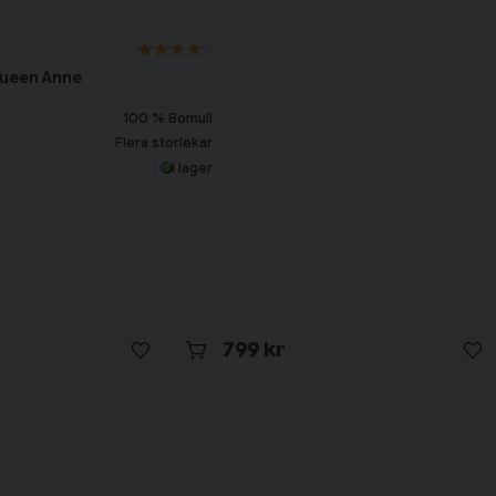
Queen Anne
100 % Bomull
Flera storlekar
I lager
799 kr