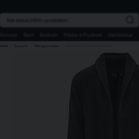
Sök bland 2000+ produkter...
Sovrum
Barn
Badrum
Plädar & Prydnad
Handdukar
Hem
Sovrum
Morgonrockar
Badrock Grå Queen Anne