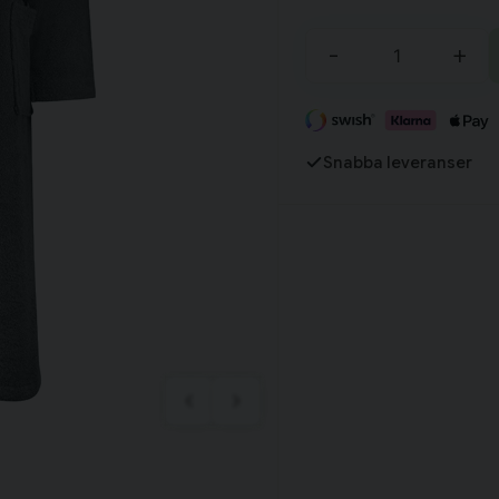
Tillagd i varukorgen
-
+
Fortsätt handla
Snabba leveranser
Har du alla tillbehör?