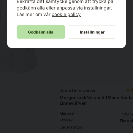
Bekräfta ditt samtycke genom att trycka på
godkänn alla eller anpassa via inställningar.
Läs mer om vår
cookie policy
Godkänn alla
Inställningar
Kosta Linnewäfveri
Morgonrock Velour Vit/Sand Kosta
Linnewäfveri
Material
100 %
Storlek
Flera s
Lagerstatus