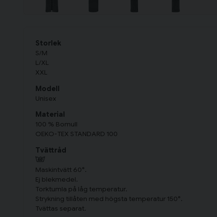
Storlek
S/M
L/XL
XXL
Modell
Unisex
Material
100 % Bomull
OEKO-TEX STANDARD 100
Tvättråd
Maskintvätt 60°.
Ej blekmedel.
Torktumla på låg temperatur.
Strykning tillåten med högsta temperatur 150°.
Tvättas separat.