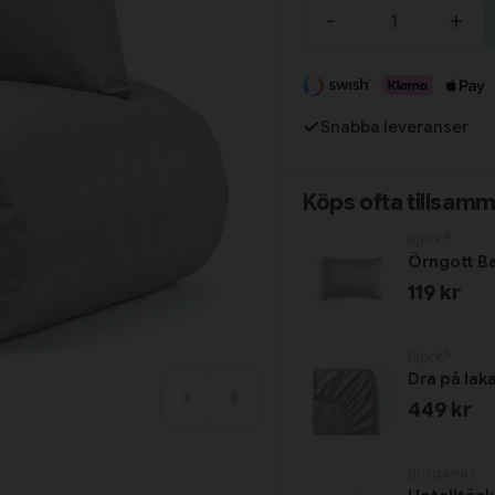
-
+
Fortsätt handla
Snabba leveranser
Har du alla tillbehör?
Köps ofta tillsam
Björk®
Örngott B
119 kr
Björk®
Dra på lak
449 kr
Borganäs