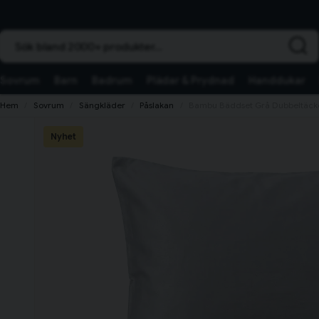
Sök bland 2000+ produkter...
Sovrum
Barn
Badrum
Plädar & Prydnad
Handdukar
Hem
Sovrum
Sängkläder
Påslakan
Bambu Bäddset Grå Dubbeltäcke
Nyhet