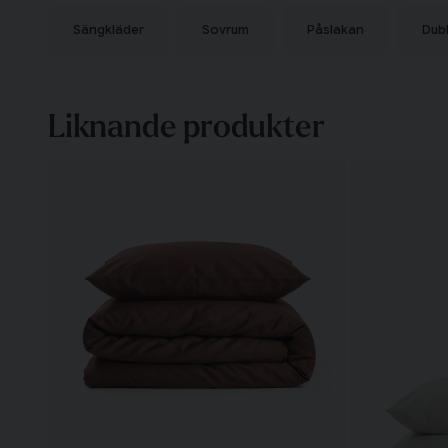
Bambu Bäddset Grå Dubbeltäcke 220x210 Björk® innehåll
Sängkläder
Sovrum
Påslakan
Dub
två örngott (50x60 cm).
Om bambuviskos
Bambuviskos är ett mjukt och temperaturreglerande mate
Tyget är naturligt fuktabsorberande och andas bra, vilket g
Liknande produkter
vill ha en fräsch sovupplevelse. Bambuviskos har också e
silke.