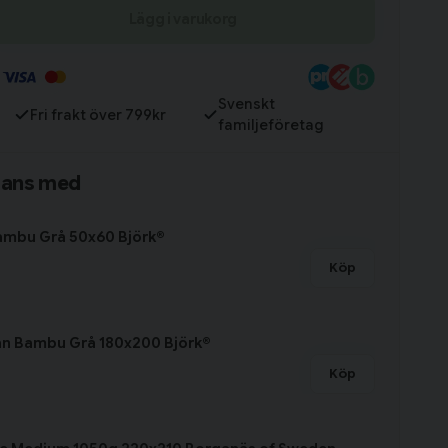
Lägg i varukorg
Till varukorg
Svenskt
Fri frakt över 799kr
familjeföretag
mans med
ambu Grå 50x60 Björk®
Köp
an Bambu Grå 180x200 Björk®
Köp