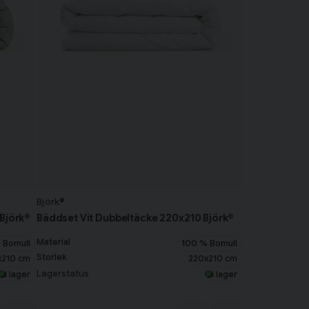
Björk®
Björk®
Bäddset Vit Dubbeltäcke 220x210 Björk®
Material
 Bomull
100 % Bomull
Storlek
x210 cm
220x210 cm
Lagerstatus
I lager
I lager