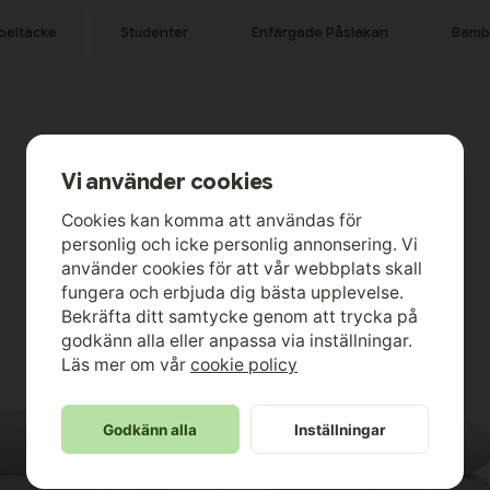
er ett påslakan (220x210 cm) och
beltäcke
Studenter
Enfärgade Påslakan
Bamb
rial som känns svalt mot huden.
ör det till ett bra val för den som
n naturlig lyster som påminner om
Vi använder cookies
Cookies kan komma att användas för
personlig och icke personlig annonsering. Vi
använder cookies för att vår webbplats skall
fungera och erbjuda dig bästa upplevelse.
Bekräfta ditt samtycke genom att trycka på
godkänn alla eller anpassa via inställningar.
Läs mer om vår
cookie policy
Godkänn alla
Inställningar