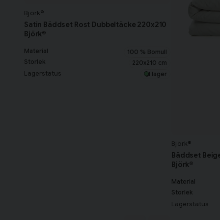
Björk®
Satin Bäddset Rost Dubbeltäcke 220x210
Björk®
Material
100 % Bomull
Storlek
220x210 cm
Lagerstatus
I lager
Björk®
Bäddset Beig
Björk®
Material
Storlek
Lagerstatus