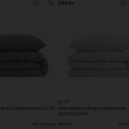
299 kr
Björk®
t Brun Dubbeltäcke 220x210
Satin Bäddset Beige Dubbeltäcke
220x210 Björk®
Material
100 % Bomull
100 %