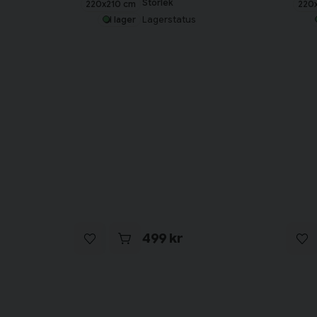
Storlek
220x210 cm
220
Lagerstatus
I lager
499 kr