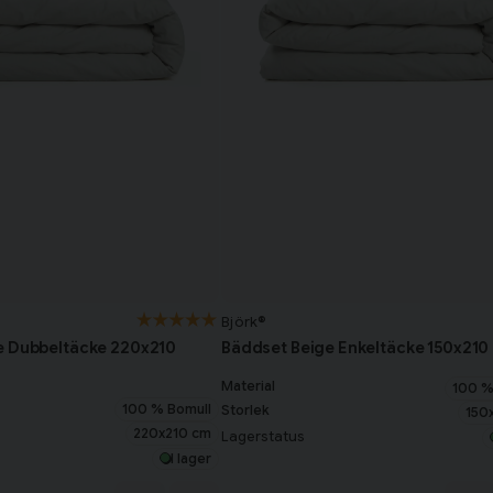
Björk®
e Dubbeltäcke 220x210
Bäddset Beige Enkeltäcke 150x210 
Material
100 %
100 % Bomull
Storlek
150
220x210 cm
Lagerstatus
I lager