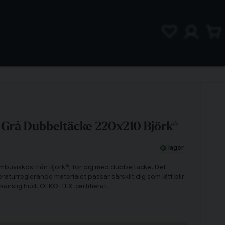
Grå Dubbeltäcke 220x210 Björk®
I lager
mbuviskos från Björk®, för dig med dubbeltäcke. Det
raturreglerande materialet passar särskilt dig som lätt blir
 känslig hud. OEKO-TEX-certifierat.