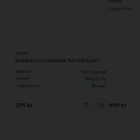
Storlek
Lagerstatus
Björk®
Bäddset Vit Enkeltäcke 150x210 Björk®
Material
100 % Bomull
Storlek
150x210 cm
Lagerstatus
I lager
299 kr
499 kr