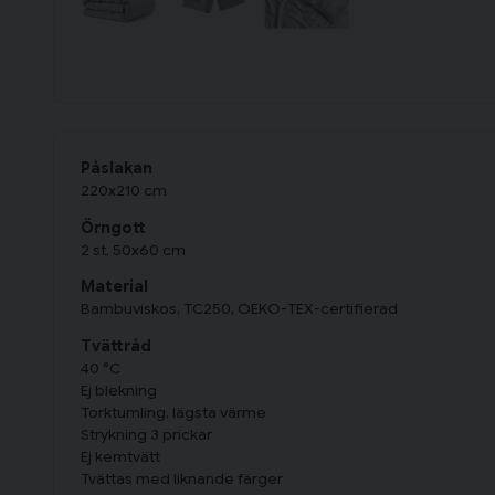
Påslakan
220x210 cm
Örngott
2 st, 50x60 cm
Material
Bambuviskos, TC250, OEKO-TEX-certifierad
Tvättråd
40 °C
Ej blekning
Torktumling, lägsta värme
Strykning 3 prickar
Ej kemtvätt
Tvättas med liknande färger