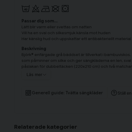
Passar dig som…
Lätt blir varm eller svettas om natten
Vill ha en sval och silkesmjuk känsla mot huden
Har känslig hud och uppskattar ett antibakteriellt material
Beskrivning
Björk® enfärgade grå bäddset är tillverkat i bambuviskos, 
som påminner om silke och ger sängkläderna en len, sval 
påslakan för dubbeltäcken (220x210 cm) och två matchande
kombinera med befintliga lakan och överkast i de flesta s
Läs mer
Bambuviskos är naturligt andningsbart och temperaturregler
val för den som lätt blir varm om natten. Materialet är oc
Generell guide: Tvätta sängkläder
Ställ e
mot huden, något som särskilt uppskattas av den med kän
stadigt men följsamt tyg som behåller sin form över tid oc
Påslakanet har knappstängning i nederkant som håller täc
örngotten har en klassisk kuvertöppning som håller kudde
eller dragkedjor. Setet levereras i en tygpåse i samma ma
Relaterade kategorier
Innehållsförteckning