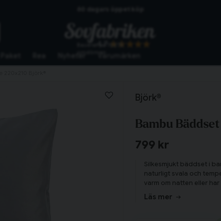
60 dagars öppet köp
Skickas från lagret i Vinslöv
4.7
Baserat på
10275
Snabba leveranser
omdömen
Paket
Rea
Nyheter
Varumärken
 220x210 Björk®
Björk®
Bambu Bäddset 
799 kr
Silkesmjukt bäddset i ba
naturligt svala och tempe
varm om natten eller har
Läs mer
Tillagd i varukorgen