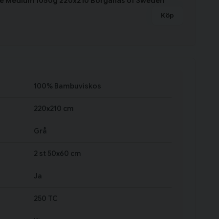
ke Medium 1050g 220x210 Borganäs of Sweden
Köp
100% Bambuviskos
220x210 cm
Grå
2 st 50x60 cm
Ja
250 TC