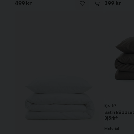
499 kr
399 kr
Björk®
Satin Bäddse
Björk®
Material