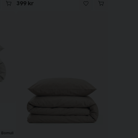
399 kr
 Bomull