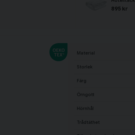
Hotelltäc
895 kr
Material
Storlek
Färg
Örngott
Hörnhål
Trådtäthet