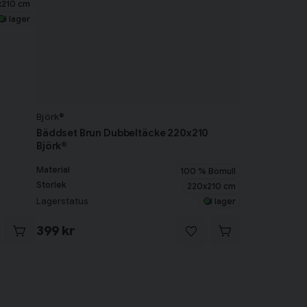
x210 cm
I lager
Björk®
Bäddset Brun Dubbeltäcke 220x210
Björk®
Material
100 % Bomull
Storlek
220x210 cm
Lagerstatus
I lager
399 kr