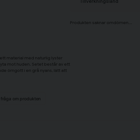
Tillverkningsland
ett material med naturlig lyster
yta mot huden. Setet består av ett
 örngott i en grå nyans, lätt att
ovrumsstilar.
ande, vilket gör det till ett bra
kså antibakteriellt och skonsamt
n fråga om produkten
slig hud. Vävningen TC250 ger ett
h tål regelbunden tvätt.
ket på plats under natten, och
n på plats utan synliga knappar
tieral.