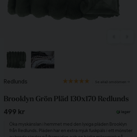
Tillagd i varukorgen
Till varukorg
Redlunds
3 omdömen
Fortsätt handla
Brooklyn Grön Pläd 130x170 Redlunds
Har du alla tillbehör?
499 kr
I lager
Öka myskänslan i hemmet med den lyxiga pläden Brooklyn
från Redlunds. Pläden har en extra mjuk fuskpäls i ett mönster