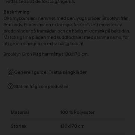
Tvättas separat de första gångerna.
Beskrivning
Öka myskänslan i hemmet med den lyxiga pläden Brooklyn från
Redlunds. Pläden har en extra mjuk fuskpäls i ett mönster av
breda ränder på framsidan och en härlig mikromink på baksidan.
Matcha gärna pläden med kuddfodralet med samma namn, för
att ge inredningen en extra härlig touch!
Brooklyn Grön Pläd har måttet 130x170 cm.
Generell guide: Tvätta sängkläder
Ställ en fråga om produkten
Material
100 % Polyester
Storlek
130x170 cm