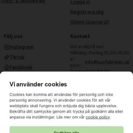
Tvätt- & Skötselråd
Logga in
Registrera dig
Glömt lösenord?
Följ oss
Kontakt
Hör av dig till oss!
Instagram
Måndag–Fredag 10.00–14.00
Tiktok
e-
info@sovfabriken.se
post:
Facebook
Telefon:
044-813 00
Sovfabriken AB
Vi använder cookies
Björkhagavägen 11
28832 Vinslöv
Cookies kan komma att användas för personlig och icke
Medlemmar i:
personlig annonsering. Vi använder cookies för att vår
webbplats skall fungera och erbjuda dig bästa upplevelse.
Bekräfta ditt samtycke genom att trycka på godkänn alla eller
anpassa via inställningar. Läs mer om vår
cookie policy
Godkänn alla