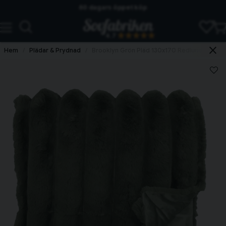
Skickas från lagret i Vinslöv
4.7
Snabba leveranser
Hem
Plädar & Prydnad
Brooklyn Grön Pläd 130x170 Redlunds