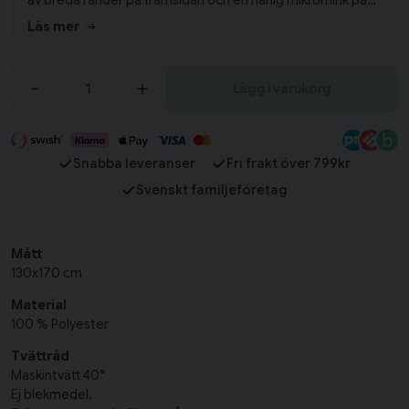
av breda ränder på framsidan och en härlig mikromink på
baksidan. Matcha gärna pläden med kuddfodralet med
Läs mer
samma namn, för att ge inredningen en extra härlig touch!
-
+
Lägg i varukorg
Snabba leveranser
Fri frakt över 799kr
Svenskt familjeföretag
Mått
130x170 cm
Material
100 % Polyester
Tvättråd
Maskintvätt 40°
Ej blekmedel.