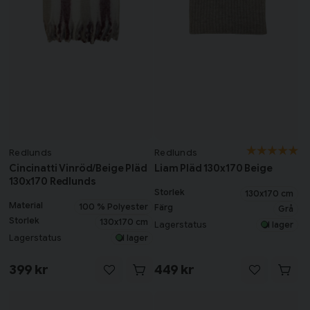
Redlunds
Redlunds
Cincinatti Vinröd/Beige Pläd
Liam Pläd 130x170 Beige
130x170 Redlunds
Storlek
130x170 cm
Material
100 % Polyester
Färg
Grå
Storlek
130x170 cm
Lagerstatus
I lager
Lagerstatus
I lager
399 kr
449 kr