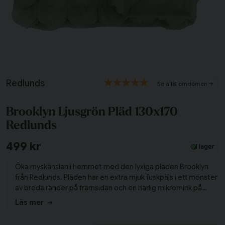
Redlunds
1 omdömen
Tillagd i varukorgen
Brooklyn Ljusgrön Pläd 130x170
Redlunds
Till varukorg
499 kr
Fortsätt handla
I lager
Öka myskänslan i hemmet med den lyxiga pläden Brooklyn
Har du alla tillbehör?
från Redlunds. Pläden har en extra mjuk fuskpäls i ett mönster
av breda ränder på framsidan och en härlig mikromink på
baksidan. Matcha gärna pläden med kuddfodralet med
Läs mer
samma namn, för att ge inredningen en extra härlig touch!