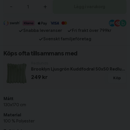
-
+
Lägg i varukorg
Snabba leveranser
Fri frakt över 799kr
Svenskt familjeföretag
Köps ofta tillsammans med
Redlunds
Brooklyn Ljusgrön Kuddfodral 50x50 Redlunds
249 kr
Köp
Mått
130x170 cm
Material
100 % Polyester