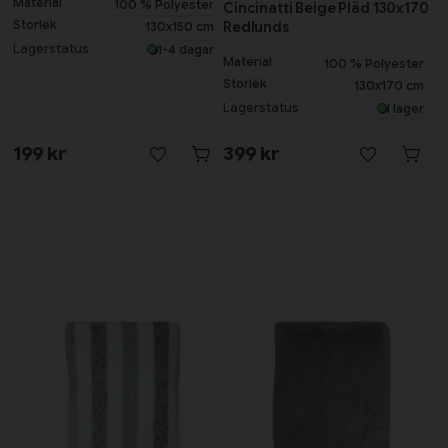
Material
100 % Polyester
Cincinatti Beige Pläd 130x170
Storlek
Redlunds
130x150 cm
Lagerstatus
1-4 dagar
Material
100 % Polyester
Storlek
130x170 cm
Lagerstatus
I lager
199 kr
399 kr