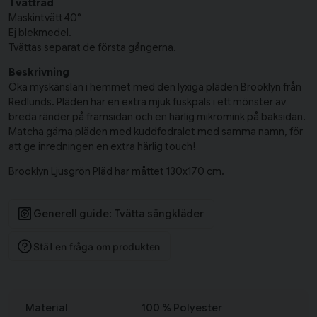
Tvättråd
Maskintvätt 40°
Ej blekmedel.
Tvättas separat de första gångerna.
Beskrivning
Öka myskänslan i hemmet med den lyxiga pläden Brooklyn från
Redlunds. Pläden har en extra mjuk fuskpäls i ett mönster av
breda ränder på framsidan och en härlig mikromink på baksidan.
Matcha gärna pläden med kuddfodralet med samma namn, för
att ge inredningen en extra härlig touch!
Brooklyn Ljusgrön Pläd har måttet 130x170 cm.
Generell guide: Tvätta sängkläder
Ställ en fråga om produkten
Material
100 % Polyester