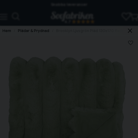
Snabba leveranser
4.7
Hem
Plädar & Prydnad
Brooklyn Ljusgrön Pläd 130x170 Redlunds