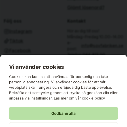
Glömt lösenord?
Följ oss
Kontakt
Hör av dig till oss!
Instagram
Måndag–Fredag 10.00–14.00
Tiktok
e-
info@sovfabriken.se
post:
Facebook
Telefon:
044-813 00
Sovfabriken AB
Vi använder cookies
Björkhagavägen 11
28832 Vinslöv
Cookies kan komma att användas för personlig och icke
Medlemmar i:
personlig annonsering. Vi använder cookies för att vår
webbplats skall fungera och erbjuda dig bästa upplevelse.
Bekräfta ditt samtycke genom att trycka på godkänn alla eller
anpassa via inställningar. Läs mer om vår
cookie policy
Godkänn alla
Sovfabriken © 2026 Alla rättigheter reserverade
Sovfabriken AB | 559427-8177