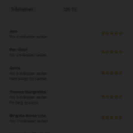
Trådtäthet
120 TC
Ann
för 4 månader sedan
Per-Olof
för 6 månader sedan
Anita
för 8 månader sedan
Helt enligt förväntan
Yvonne Margrethe
för 9 månader sedan
Fin färg, bra pris.
Birgitta Mona-Lisa
för 11 månader sedan