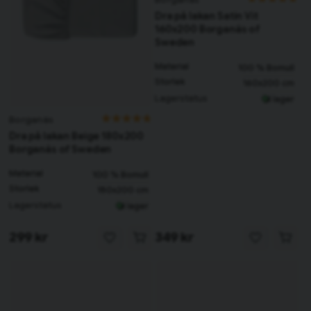
Dra på lakan Satin Vit
160x200 Borganäs of
Sweden
Material
100 % Bomull
Storlek
160x200 cm
Lagerstatus
I lager
Borganäs
Dra på lakan Beige 180x200
Borganäs of Sweden
Material
100 % Bomull
Storlek
180x200 cm
Lagerstatus
I lager
299 kr
349 kr