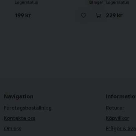
Lagerstatus
Lagerstatus
I lager
199 kr
229 kr
Navigation
Informatio
Företagsbeställning
Returer
Kontakta oss
Köpvillkor
Om oss
Frågor & Sva