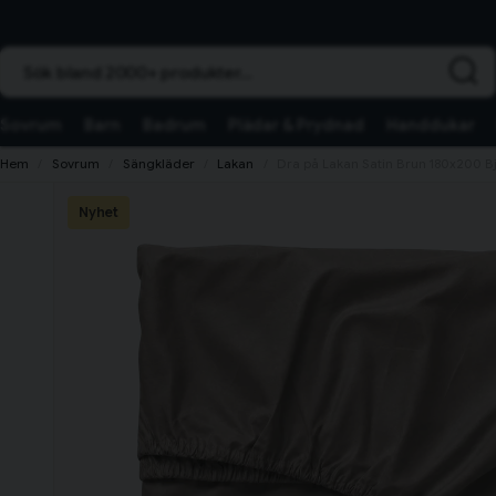
Sök bland 2000+ produkter...
Sovrum
Barn
Badrum
Plädar & Prydnad
Handdukar
Hem
Sovrum
Sängkläder
Lakan
Dra på Lakan Satin Brun 180x200 B
Nyhet