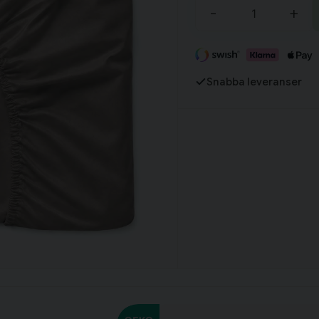
Fortsätt handla
-
+
Har du alla tillbehör?
Snabba leveranser