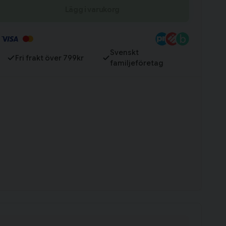
Till varukorg
Lägg i varukorg
Svenskt
Fri frakt över 799kr
familjeföretag