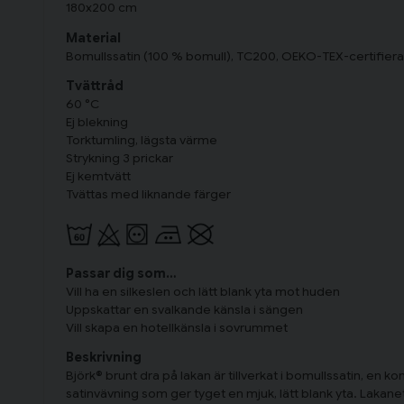
180x200 cm
Material
Bomullssatin (100 % bomull), TC200, OEKO-TEX-certifier
Tvättråd
60 °C
Ej blekning
Torktumling, lägsta värme
Strykning 3 prickar
Ej kemtvätt
Tvättas med liknande färger
Passar dig som…
Vill ha en silkeslen och lätt blank yta mot huden
Uppskattar en svalkande känsla i sängen
Vill skapa en hotellkänsla i sovrummet
Beskrivning
Björk® brunt dra på lakan är tillverkat i bomullssatin, en 
satinvävning som ger tyget en mjuk, lätt blank yta. Lakane