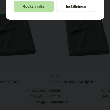
Godkänn alla
Inställningar
Björk®
x260 Björk®
Lakan Grå 240x260 Björk®
Material
100 % Bomull
100 %
Storlek
180x260 cm
240x
Lagerstatus
I lager