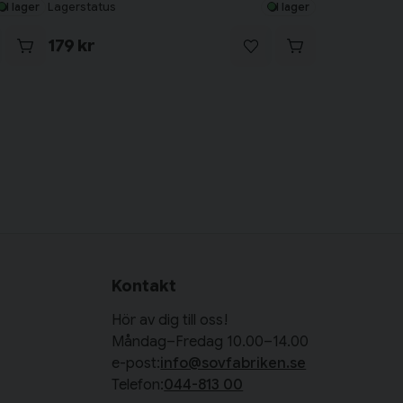
Lagerstatus
I lager
I lager
179 kr
Kontakt
Hör av dig till oss!
Måndag–Fredag 10.00–14.00
e-post:
info@sovfabriken.se
Telefon:
044-813 00