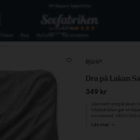
60 dagars öppet köp
Skickas från lagret i Vinslöv
4.7
Baserat på
10267
Snabba leveranser
omdömen
Paket
Rea
Nyheter
Varumärken
jörk®
Björk®
Dra på Lakan Sa
349 kr
Silkeslent dra på lakan 
trådtätheten ger en mjuk,
sovrummet. OEKO-TEX-ce
Tillagd i varukorgen
Läs mer