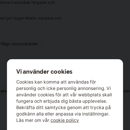
mbinera med både färgade och
ket gör tyget tätare, mjukare och
ens andningsförmåga men får av
la året. Materialet tål regelbunden
n fråga om produkten
om håller det stadigt på plats över
n.
på lakan (180x200 cm).
Vi använder cookies
Cookies kan komma att användas för
ch en mjuk fall. Bomullssatin
personlig och icke personlig annonsering. Vi
s karaktäristiska lyster, vilket
lakan
Studenter
Dubbelsäng
Lakan Dubbelsä
alt mot huden och behåller sin yta
använder cookies för att vår webbplats skall
fungera och erbjuda dig bästa upplevelse.
Bekräfta ditt samtycke genom att trycka på
godkänn alla eller anpassa via inställningar.
Läs mer om vår
cookie policy