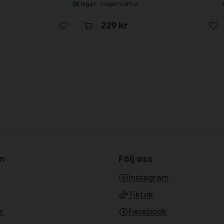
Lagerstatus
I lager
229 kr
n
Följ oss
Instagram
Tiktok
r
Facebook