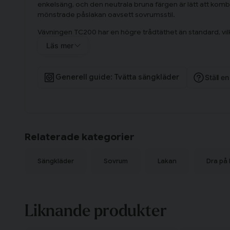
enkelsäng, och den neutrala bruna färgen är lätt att ko
mönstrade påslakan oavsett sovrumsstil.
Vävningen TC200 har en högre trådtäthet än standard, vil
mer följsamt mot kroppen. Bomullssatin behåller bomull
Läs mer
satinvävningen en silkesliknande lyster, behaglig under he
tvätt och behåller sin yta över tid.
Generell guide: Tvätta sängkläder
Ställ e
Lakanet har ett formsytt elastiskt band runt hela kanten s
madrassen och förhindrar att tyget åker upp under natte
Innehållsförteckning
Satin Dra på lakan Brun 180x200 Björk® innehåller ett dra 
Om satin
Relaterade kategorier
Satin är en vävteknik som ger tyget en len, lätt blank yta o
kombinerar bomullens andningsförmåga med satinvävningen
Sängkläder
Sovrum
Lakan
Dra på 
gör sängkläderna behagliga året runt. Materialet känns sv
över tid.
Liknande produkter