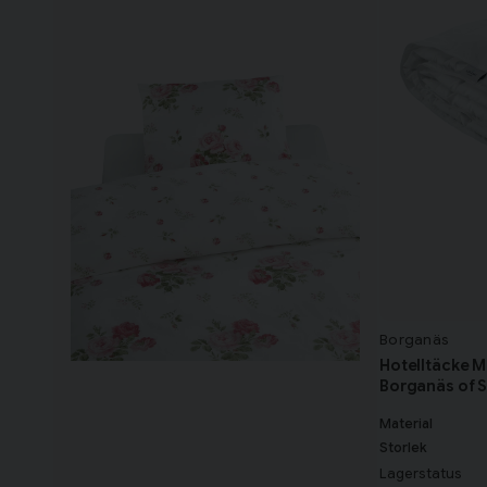
Borganäs
Hotelltäcke 
Borganäs of 
Material
Storlek
Lagerstatus