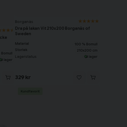
Borganäs
Dra på lakan Vit 210x200 Borganäs of
Sweden
äcke
Material
100 % Bomull
Storlek
210x200 cm
 Bomull
Lagerstatus
I lager
I lager
329 kr
Kundfavorit