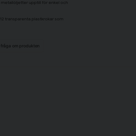
metallöljetter upptill för enkel och
12 transparenta plastkrokar som
 mönstret passar perfekt in i alla
n fråga om produkten