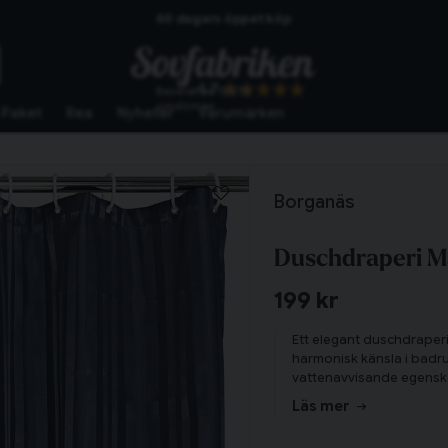
60 dagars öppet köp
Skickas från lagret i Vinslöv
4.7
Baserat på
10272
Snabba leveranser
omdömen
Paket
Rea
Nyheter
Varumärken
Borganäs
Duschdraperi M
199 kr
Ett elegant duschdraperi
harmonisk känsla i badrum
vattenavvisande egenska
för trygg användning.
Läs mer
Tillagd i varukorgen