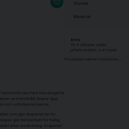
Storlek
Material
Anna
för 8 månader sedan
jättefin kvalitet, vi är nöjda!
en harmonisk oas med sina eleganta
anser av marinblått skapar djup
s och sofistikerad känsla.
alitet som ger draperiet en fin
kaper gör det perfekt för fuktig
snabbt efter användning. Draperiet