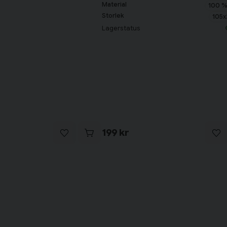
Material
100 %
Storlek
105
Lagerstatus
199 kr