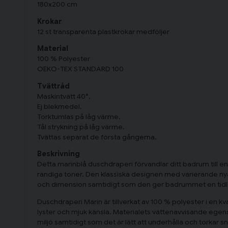
180x200 cm
Krokar
12 st transparenta plastkrokar medföljer
Material
100 % Polyester
OEKO-TEX STANDARD 100
Tvättråd
Maskintvätt 40°.
Ej blekmedel.
Torktumlas på låg värme.
Tål strykning på låg värme.
Tvättas separat de första gångerna.
Beskrivning
Detta marinblå duschdraperi förvandlar ditt badrum till 
randiga toner. Den klassiska designen med varierande ny
och dimension samtidigt som den ger badrummet en tidlö
Duschdraperi Marin är tillverkat av 100 % polyester i en kv
lyster och mjuk känsla. Materialets vattenavvisande egens
miljö samtidigt som det är lätt att underhålla och torkar 