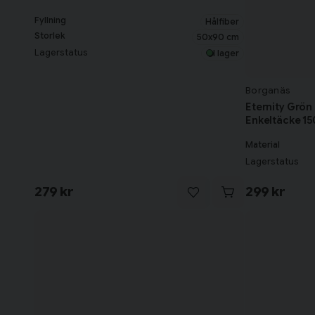
Fyllning
Hålfiber
Storlek
50x90 cm
Lagerstatus
I lager
Borganäs
Eternity Grö
Enkeltäcke 1
Material
Lagerstatus
279 kr
299 kr