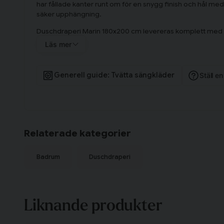
har fållade kanter runt om för en snygg finish och hål med 
säker upphängning.
Duschdraperi Marin 180x200 cm levereras komplett med 
gör upphängningen smidig och enkel. Det klassiska randiga
Läs mer
badrum och skapar en lugn och harmonisk atmosfär.
Generell guide: Tvätta sängkläder
Ställ e
Relaterade kategorier
Badrum
Duschdraperi
Liknande produkter