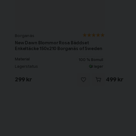
Borganäs
New Dawn Blommor Rosa Bäddset
Enkeltäcke 150x210 Borganäs of Sweden
Material
100 % Bomull
Lagerstatus
I lager
299 kr
499 kr