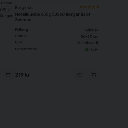
 Bomull
Borganäs
x200 cm
Hotellkudde 650g 50x60 Borganäs of
I lager
Sweden
Fyllning
Hålfiber
Storlek
50x60 cm
USP
Kundfavorit
Lagerstatus
I lager
219 kr