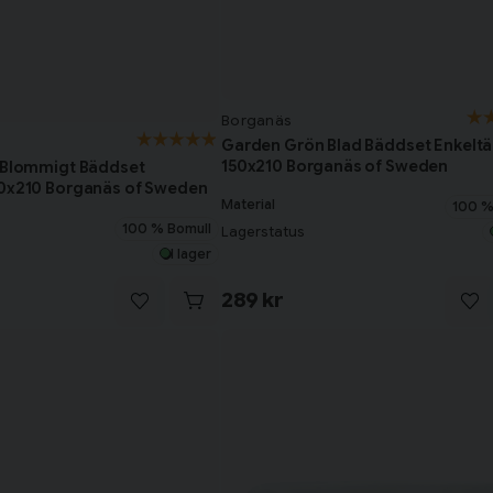
Borganäs
Garden Grön Blad Bäddset Enkelt
150x210 Borganäs of Sweden
n Blommigt Bäddset
50x210 Borganäs of Sweden
Material
100 %
100 % Bomull
Lagerstatus
I lager
289 kr