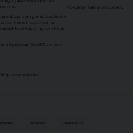
rligt mjuka känslan för hela
ovrummet!
 i bäckebölja, som gör att bäddsetet
t har hörnhål upptill och en
 klassisk kuvertöppning som håller
ler ett påslakan 150x210 cm och
n fråga om produkten
eltäcke
Bäddset
Bäckebölja