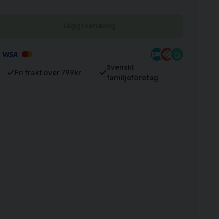
Lägg i varukorg
Till varukorg
Svenskt
Fri frakt över 799kr
familjeföretag