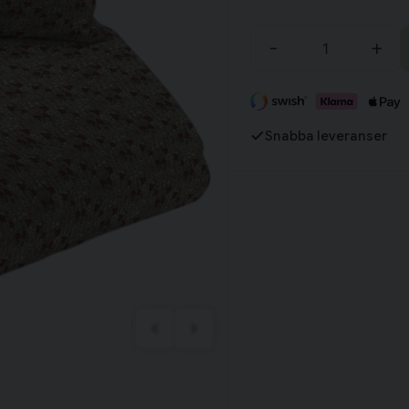
Tillagd i varukorgen
-
+
Fortsätt handla
Har du alla tillbehör?
Snabba leveranser