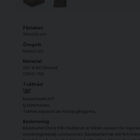
Påslakan
150x210 cm
Örngott
50x60 cm
Material
100 % BCI Bomull
OEKO-TEX
Tvättråd
Maskintvätt 60°.
Ej blekmedel.
Tvättas separat de första gångerna.
Beskrivning
Bäddsetet Elvira från Redlunds är både vackert för ögone
inredningsdetalj i sovrummet. Bäddsetet har ett fint m