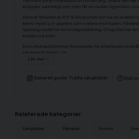
framhävs på en mullvadsbrun bottenfärg. Skapa den där hä
kroppen, samtidigt som man får en vacker ögonsten i s
Elvira är tillverkat av 100 % BCI bomull och har en kvalitet
känns mjukt och upplevs som svalare mot huden. Påslakane
öppning nedtill för en smidig bäddning. Örngottet har en
kudden på plats.
Elvira Mullvad Blommor Bäckebölja för enkeltäcke innehål
ett örngott 50x60 cm.
Läs mer
Generell guide: Tvätta sängkläder
Ställ e
Relaterade kategorier
Sängkläder
Påslakan
Sovrum
Enk