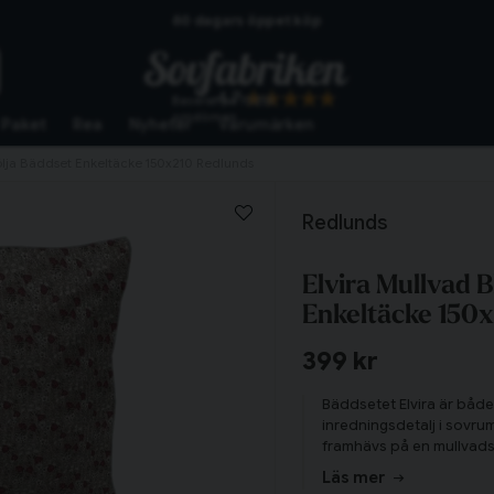
60 dagars öppet köp
Skickas från lagret i Vinslöv
4.7
Baserat på
10255
Snabba leveranser
omdömen
Paket
Rea
Nyheter
Varumärken
lja Bäddset Enkeltäcke 150x210 Redlunds
Redlunds
Elvira Mullvad
Enkeltäcke 150
399 kr
Bäddsetet Elvira är både
inredningsdetalj i sovr
framhävs på en mullvads
hela kroppen, samtidigt
Läs mer