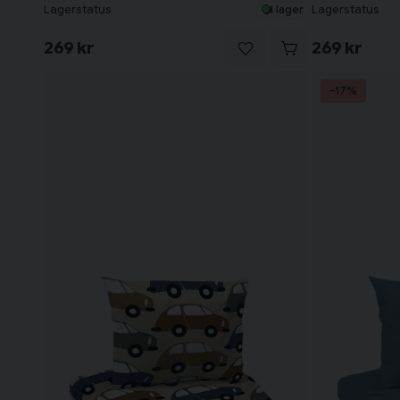
Lagerstatus
Lagerstatus
I lager
269 kr
269 kr
-17%