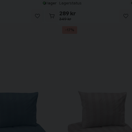
Lagerstatus
I lager
289 kr
349 kr
-17%