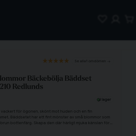
1 omdömen
 Blommor Bäckebölja Bäddset
x210 Redlunds
I lager
 vackert för ögonen, skönt mot huden och en fin
ummet. Bäddsetet har ett fint mönster av små blommor som
brun bottenfärg. Skapa den där härligt mjuka känslan för
 som man får en vacker ögonsten i sovrummet!