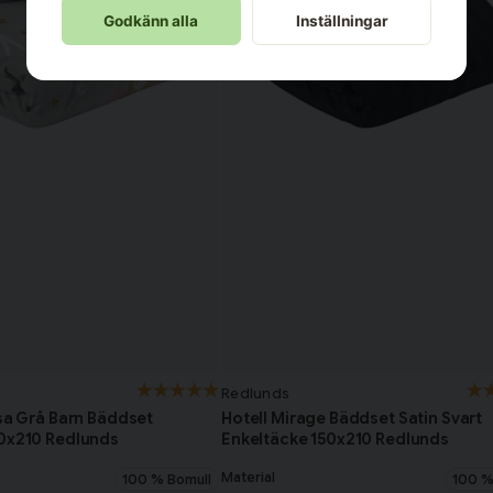
Godkänn alla
Inställningar
Redlunds
ssa Grå Barn Bäddset
Hotell Mirage Bäddset Satin Svart
50x210 Redlunds
Enkeltäcke 150x210 Redlunds
Material
100 % Bomull
100 %