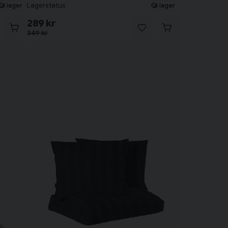
Lagerstatus
I lager
I lager
289 kr
349 kr