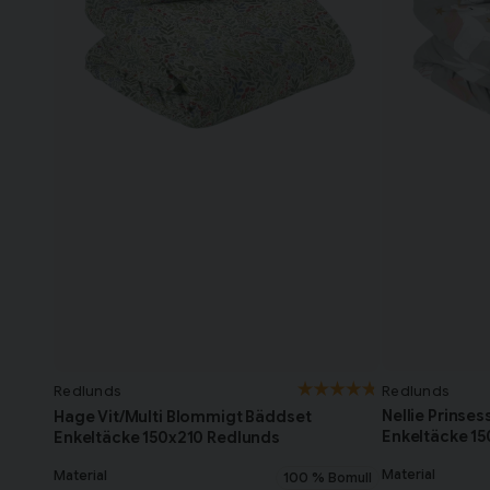
Redlunds
Redlunds
Nellie Prinse
Hage Vit/Multi Blommigt Bäddset
Enkeltäcke 1
Enkeltäcke 150x210 Redlunds
Material
Material
100 % Bomull