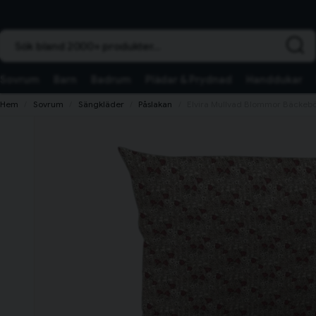
Sök bland 2000+ produkter...
Sovrum
Barn
Badrum
Plädar & Prydnad
Handdukar
Hem
Sovrum
Sängkläder
Påslakan
Elvira Mullvad Blommor Bäckebö