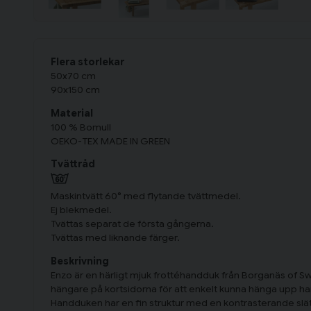
Flera storlekar
50x70 cm
90x150 cm
Material
100 % Bomull
OEKO-TEX MADE IN GREEN
Tvättråd
Maskintvätt 60° med flytande tvättmedel.
Ej blekmedel.
Tvättas separat de första gångerna.
Tvättas med liknande färger.
Beskrivning
Enzo är en härligt mjuk frottéhandduk från Borganäs of
hängare på kortsidorna för att enkelt kunna hänga upp h
Handduken har en fin struktur med en kontrasterande slät