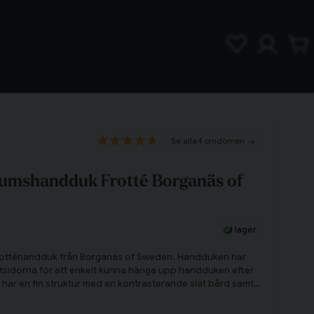
4 omdömen
umshandduk Frotté Borganäs of
I lager
 frottéhandduk från Borganäs of Sweden. Handduken har
sidorna för att enkelt kunna hänga upp handduken efter
ar en fin struktur med en kontrasterande slät bård samt
and flera storlekar och färger i serien Enzo för att mixa och
ärliga textilier.