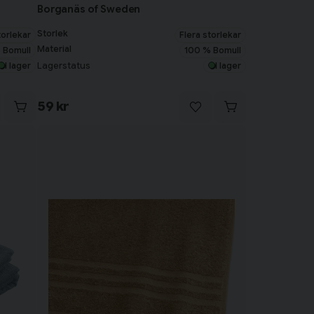
Borganäs of Sweden
Storlek
torlekar
Flera storlekar
Material
 Bomull
100 % Bomull
Lagerstatus
I lager
I lager
59 kr