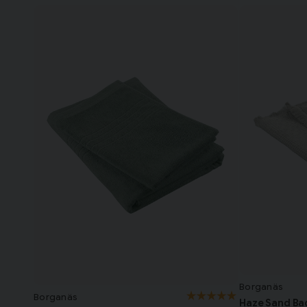
Borganäs
Borganäs
Haze Sand Ba