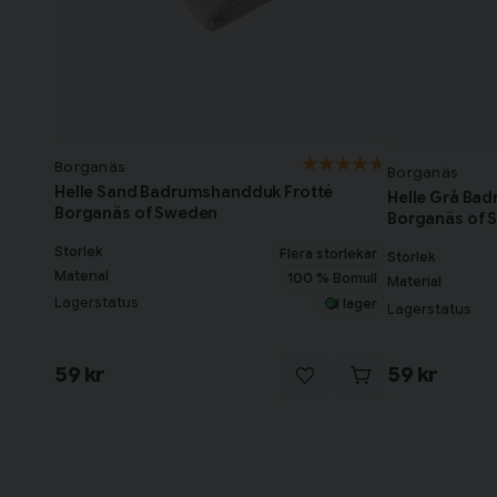
Borganäs
Borganäs
Helle Sand Badrumshandduk Frotté
Helle Grå Ba
Borganäs of Sweden
Borganäs of 
Storlek
Flera storlekar
Storlek
Material
100 % Bomull
Material
Lagerstatus
I lager
Lagerstatus
59 kr
59 kr