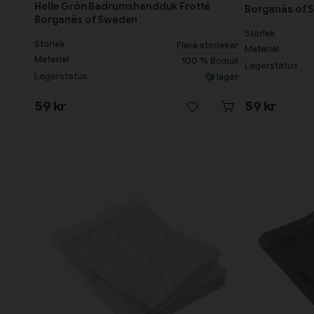
Helle Grön Badrumshandduk Frotté
Borganäs of 
Borganäs of Sweden
Storlek
Storlek
Flera storlekar
Material
Material
100 % Bomull
Lagerstatus
Lagerstatus
I lager
59 kr
59 kr