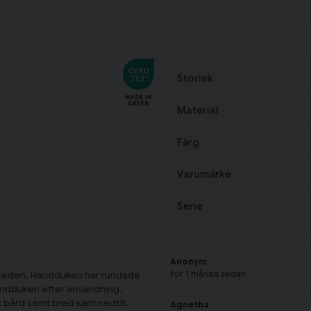
Storlek
Material
Färg
Varumärke
Serie
Anonym
för 1 månad sedan
 Sweden. Handduken har rundade
andduken efter användning.
 bård samt bred kant nedtill.
Agnetha