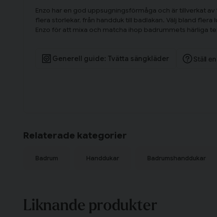
Enzo har en god uppsugningsförmåga och är tillverkat av
flera storlekar, från handduk till badlakan. Välj bland flera
Enzo för att mixa och matcha ihop badrummets härliga text
Generell guide: Tvätta sängkläder
Ställ e
Relaterade kategorier
Badrum
Handdukar
Badrumshanddukar
Liknande produkter