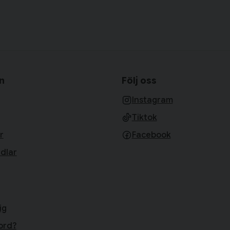
n
Följ oss
Instagram
Tiktok
r
Facebook
dlar
ig
ord?