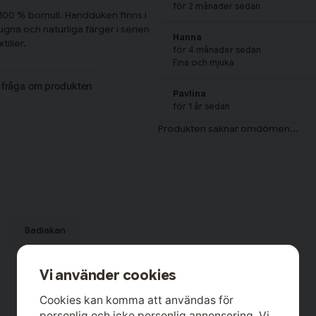
för 2 månader sedan
 100 % bomull. Handduken finns i
 lugna och naturliga färger i serien
Hanna
ilier.
för 4 månader sedan
Fina och mjuka
n fråga om produkten
Pavlina
för 1 år sedan
Badlakan
Vi använder cookies
Cookies kan komma att användas för
personlig och icke personlig annonsering. Vi