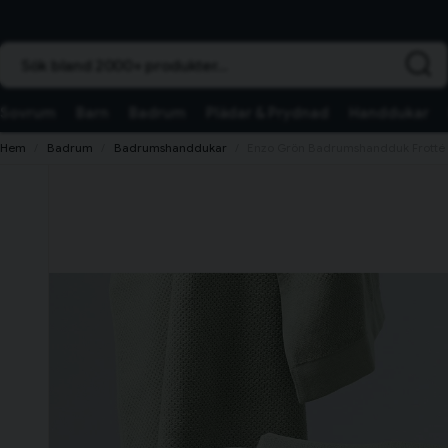
Sök bland 2000+ produkter...
Sovrum
Barn
Badrum
Plädar & Prydnad
Handdukar
Hem
Badrum
Badrumshanddukar
Enzo Grön Badrumshandduk Frotté