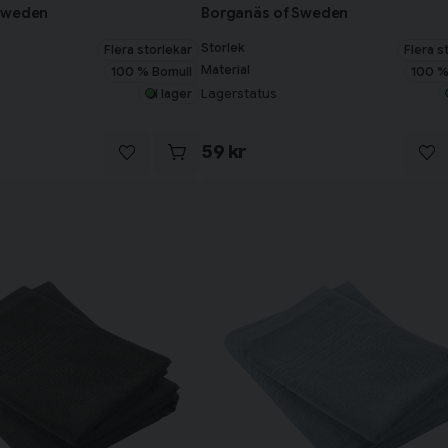
Sweden
Borganäs of Sweden
Storlek
Flera storlekar
Flera s
Material
100 % Bomull
100 %
Lagerstatus
I lager
59 kr