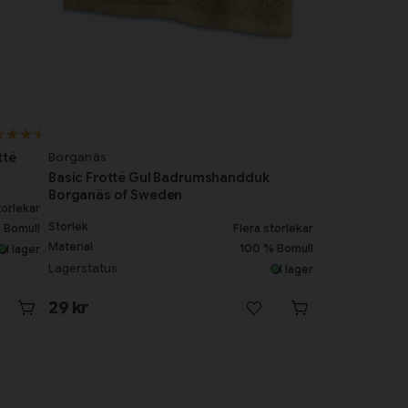
Borganäs
tté
Basic Frotté Gul Badrumshandduk
Borganäs of Sweden
torlekar
Storlek
Flera storlekar
 Bomull
Material
100 % Bomull
I lager
Lagerstatus
I lager
29 kr