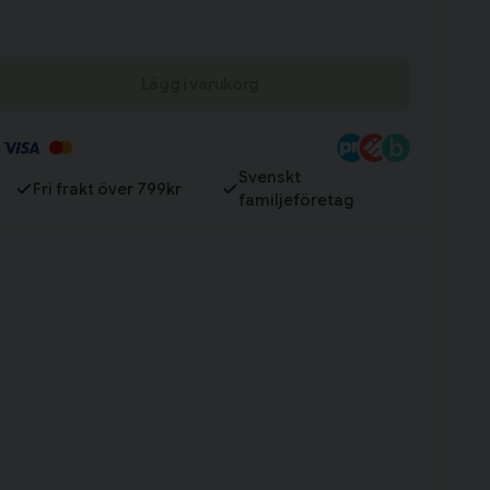
Till varukorg
Lägg i varukorg
Svenskt
Fri frakt över 799kr
familjeföretag