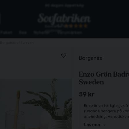
60 dagars öppet köp
Skickas från lagret i Vinslöv
4.7
Baserat på
10272
Snabba leveranser
omdömen
Paket
Rea
Nyheter
Varumärken
 Borganäs of Sweden
Borganäs
Enzo Grön Badr
Sweden
59 kr
Enzo är en härligt mjuk
rundade hängare på kort
Tillagd i varukorgen
användning. Handduken h
bred kant nedtill. Välj bl
Läs mer
matcha ihop badrummets h