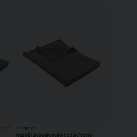
Borganäs
Haze Brun Badrumshandduk Frotté