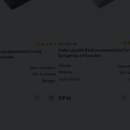
Borganäs
Helle Ljusblå Badrumshandduk Fro
drumshandduk Frotté
Borganäs of Sweden
Sweden
Storlek
Flera s
Flera storlekar
Material
100 %
100 % Bomull
Lagerstatus
I lager
59 kr