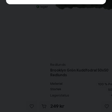
45x45 cm
I lager
Redlunds
Brooklyn Grön Kuddfodral 50x50
Redlunds
Material
100 % Po
Storlek
50
Lagerstatus
249 kr