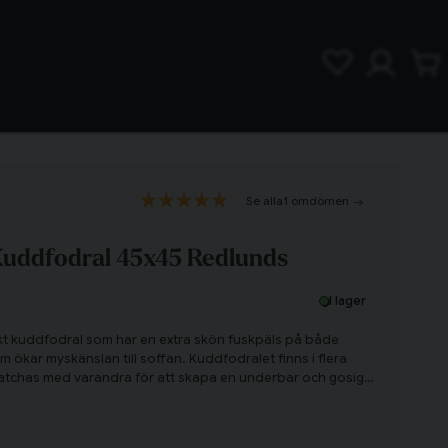
1 omdömen
Kuddfodral 45x45 Redlunds
I lager
ukt kuddfodral som har en extra skön fuskpäls på både
 ökar myskänslan till soffan. Kuddfodralet finns i flera
matchas med varandra för att skapa en underbar och gosig
m.