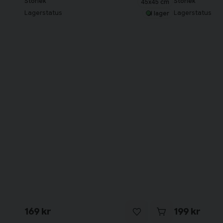
Storlek
Storlek
45x45 cm
Lagerstatus
Lagerstatus
I lager
169 kr
199 kr