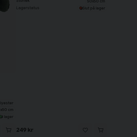
Storlek
50x50 cm
Lagerstatus
Slut på lager
lyester
x50 cm
I lager
249 kr