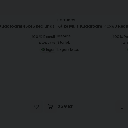
Redlunds
 Kuddfodral 45x45 Redlunds
Kälke Multi Kuddfodral 40x60 Red
Material
100 % Bomull
100% Po
Storlek
45x45 cm
40
Lagerstatus
I lager
239 kr