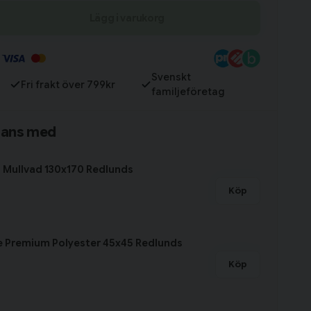
Lägg i varukorg
Till varukorg
Svenskt
Fri frakt över 799kr
familjeföretag
mans med
 Mullvad 130x170 Redlunds
Köp
e Premium Polyester 45x45 Redlunds
Köp