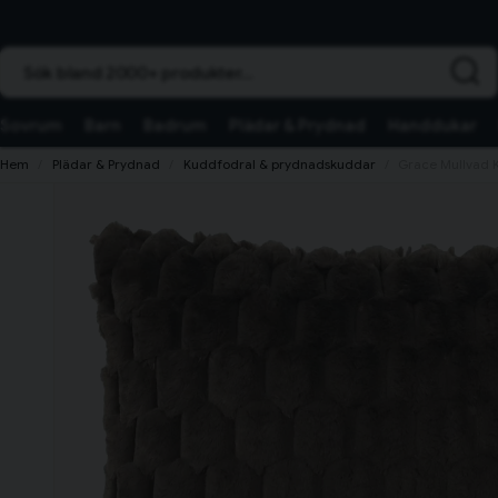
Sök bland 2000+ produkter...
Sovrum
Barn
Badrum
Plädar & Prydnad
Handdukar
Hem
Plädar & Prydnad
Kuddfodral & prydnadskuddar
Grace Mullvad 