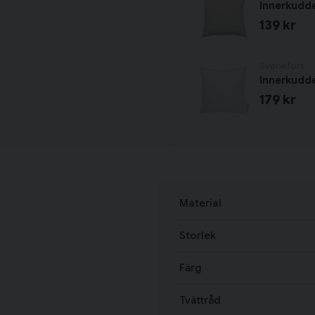
Innerkudde
139 kr
Svanefors
Innerkudde
179 kr
Material
Storlek
Färg
Tvättråd