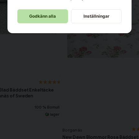
Godkänn alla
Inställningar
Blad Bäddset Enkeltäcke
anäs of Sweden
100 % Bomull
I lager
Borganäs
New Dawn Blommor Rosa Bäddset