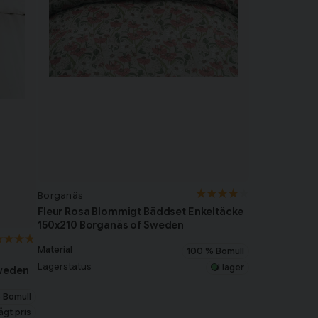
Borganäs
Fleur Rosa Blommigt Bäddset Enkeltäcke
150x210 Borganäs of Sweden
Material
100 % Bomull
Lagerstatus
I lager
Sweden
 Bomull
ågt pris