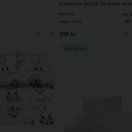
Enkeltäcke 150x210 Borganäs of 
Material
100 %
Lagerstatus
1-
299 kr
Fast lågt pris