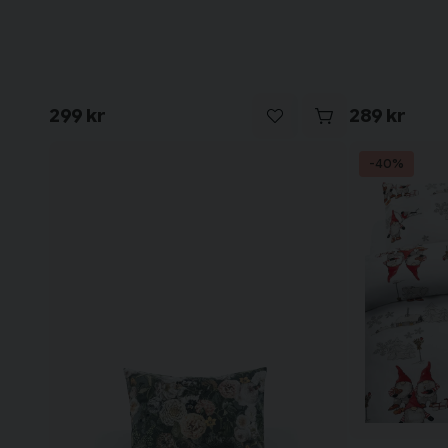
299 kr
289 kr
-40%