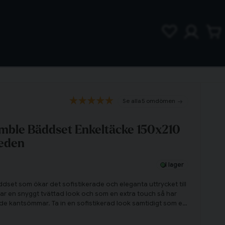
5 omdömen
mble Bäddset Enkeltäcke 150x210
eden
I lager
ddset som ökar det sofistikerade och eleganta uttrycket till
r en snyggt tvättad look och som en extra touch så har
e kantsömmar. Ta in en sofistikerad look samtidigt som en
ed Humble!