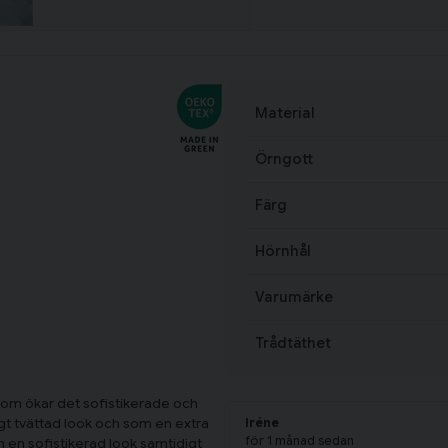
Material
Örngott
Färg
Hörnhål
Varumärke
Trådtäthet
som ökar det sofistikerade och
gt tvättad look och som en extra
Iréne
för 1 månad sedan
 en sofistikerad look samtidigt