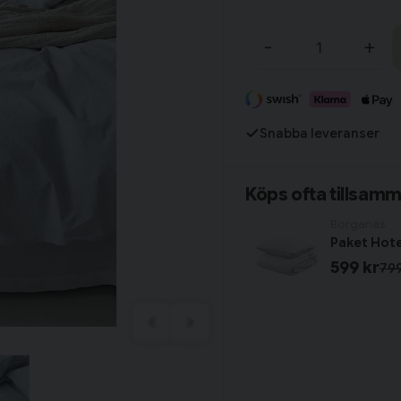
Tillagd i varukorgen
-
+
Fortsätt handla
Har du alla tillbehör?
Snabba leveranser
Köps ofta tillsam
Borganäs
599 kr
799