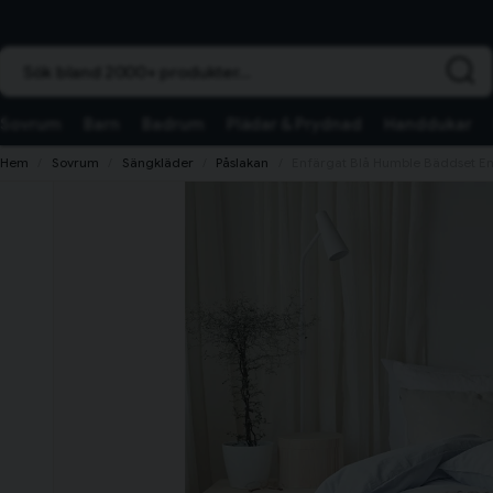
Sök bland 2000+ produkter...
Sovrum
Barn
Badrum
Plädar & Prydnad
Handdukar
Hem
Sovrum
Sängkläder
Påslakan
Enfärgat Blå Humble Bäddset E