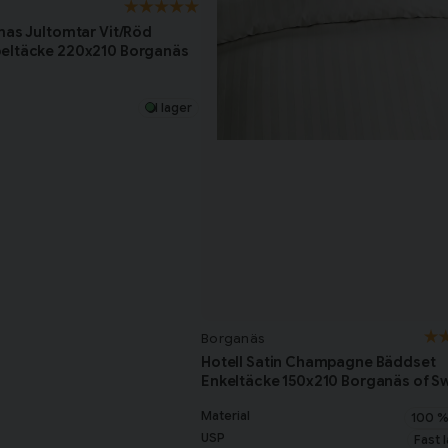
mas Jultomtar Vit/Röd
eltäcke 220x210 Borganäs
I lager
Borganäs
Hotell Satin Champagne Bäddset
Enkeltäcke 150x210 Borganäs of 
Material
100 %
USP
Fast l