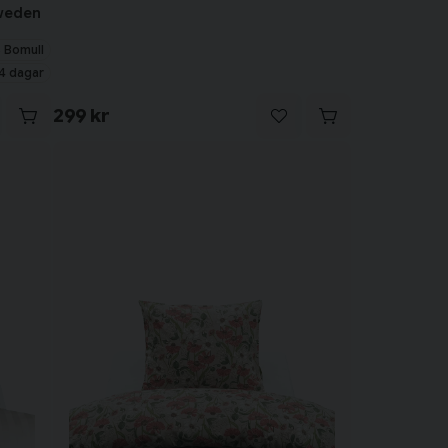
Sweden
 Bomull
4 dagar
299 kr