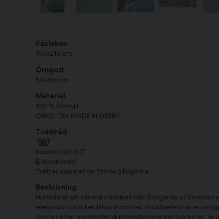
Påslakan
150x210 cm
Örngott
50x60 cm
Material
100 % Bomull
OEKO-TEX MADE IN GREEN
Tvättråd
Maskintvätt 60°
Ej blekmedel.
Tvättas separat de första gångerna.
Beskrivning
Humble är ett stilrent bäddset från Borganäs of Sweden 
eleganta uttrycket till sovrummet. Bäddsetet har en snyg
touch så har bäddsetet dubbelstickade kantsömmar. Ta in