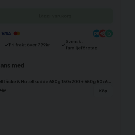
Lägg i varukorg
Till varukorg
Svenskt
Fri frakt över 799kr
familjeföretag
mans med
Paket Hotelltäcke & Hotellkudde 680g 150x200 + 650g 50x60 Borganäs of Sweden
 kr
Köp