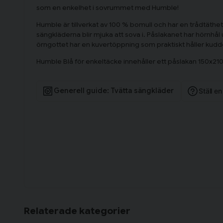
som en enkelhet i sovrummet med Humble!
Humble är tillverkat av 100 % bomull och har en trådtäthet
sängkläderna blir mjuka att sova i. Påslakanet har hörnhål
örngottet har en kuvertöppning som praktiskt håller kudde
Humble Blå för enkeltäcke innehåller ett påslakan 150x2
Generell guide: Tvätta sängkläder
Ställ e
Relaterade kategorier