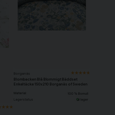
Borganäs
Blombacken Blå Blommigt Bäddset
Enkeltäcke 150x210 Borganäs of Sweden
Material
100 % Bomull
Lagerstatus
I lager